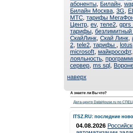
абоненты
,
Билайн
,
wa
Билайн Москва
,
3G
,
E
МТС
,
тарифы МегаФо
Центр
,
ev
,
теле2
,
gprs
тарифы
,
безлимитный 
СкайЛинк
,
Скай Линк
,
2
,
tele2
,
тарифы
,
lotus
microsoft
,
майкрософт
лояльность
,
программ
сервер
,
ms sql
,
Ворон
наверх
А знаете ли Вы что?
Дата-центр DataHouse.ru по СПЕЦ-
ITSZ.RU: последние нов
04.08.2026
Российск
автоматизации зада