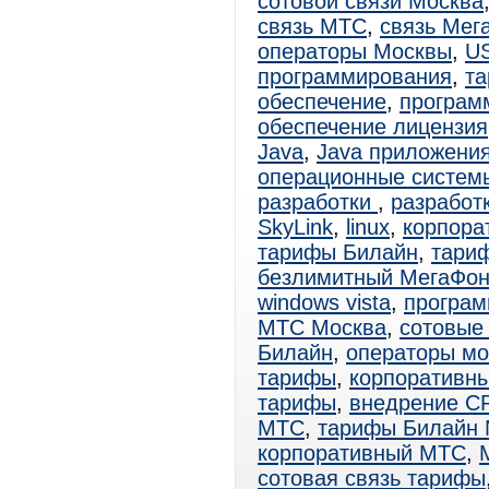
сотовой связи Москва
связь МТС
,
связь Мег
операторы Москвы
,
U
программирования
,
т
обеспечение
,
программ
обеспечение лицензия
Java
,
Java приложени
операционные систем
разработки
,
разработ
SkyLink
,
linux
,
корпора
тарифы Билайн
,
тари
безлимитный МегаФо
windows vista
,
програм
МТС Москва
,
сотовые
Билайн
,
операторы мо
тарифы
,
корпоративн
тарифы
,
внедрение C
МТС
,
тарифы Билайн 
корпоративный МТС
,
сотовая связь тарифы