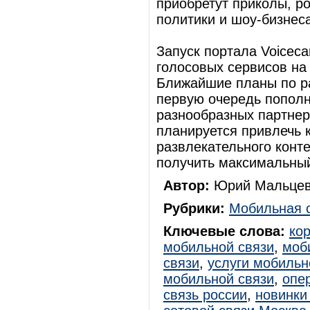
приобретут приколы, р
политики и шоу-бизнеса
Запуск портала Voicec
голосовых сервисов на
Ближайшие планы по ра
первую очередь пополн
разнообразных партнер
планируется привлечь 
развлекательного конте
получить максимальный
Автор:
Юрий Мальцев
Рубрики:
Мобильная 
Ключевые слова:
ко
мобильной связи
,
моб
связи
,
услуги мобильн
мобильной связи
,
опе
связь россии
,
новинки