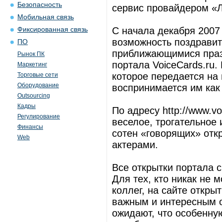
Безопасность
сервис провайдером «
Мобильная связь
С начала декабря 2007 
Фиксированная связь
возможность поздравит
ПО
приближающимися праз
Рынок ПК
портала VoiceCards.ru.
Маркетинг
которое передается на
Торговые сети
Оборудование
воспринимается им как
Outsourcing
Кадры
По адресу http://www.v
Регулирование
веселое, трогательное
Финансы
сотен «говорящих» отк
Web
актерами.
Все открытки портала 
Для тех, кто никак не 
коллег, на сайте откры
важным и интересным о
ожидают, что особенну