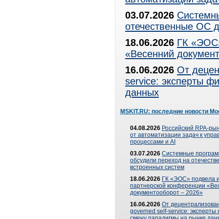
03.07.2026
Системны
отечественные ОС д
18.06.2026
ГК «ЭОС»
«Весенний документ
16.06.2026
От децен
service: эксперты 
данных
MSKIT.RU: последние новости Мо
04.08.2026
Российский RPA-рын
от автоматизации задач к упр
процессами и AI
03.07.2026
Системные програ
обсудили переход на отечеств
встроенных систем
18.06.2026
ГК «ЭОС» подвела и
партнерской конференции «Ве
документооборот – 2026»
16.06.2026
От децентрализован
governed self-service: эксперт
смену парадигмы на рынке дан