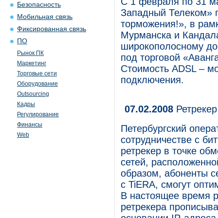
С 1 февраля по 31 
Безопасность
Западный Телеком» 
Мобильная связь
торможения!», в рам
Фиксированная связь
Мурманска и Кандала
ПО
широкополосному дос
Рынок ПК
под торговой «Аванг
Маркетинг
Стоимость ADSL – мо
Торговые сети
подключения.
Оборудование
Outsourcing
Кадры
07.02.2008
Ретрекер
Регулирование
Финансы
Петербургский опера
Web
сотрудничестве с бит
ретрекер в точке об
сетей, расположенно
образом, абоненты с
с TiERA, смогут опт
В настоящее время р
ретрекера прописыва