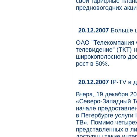
свои тарифные план
предновогодних акци
20.12.2007
Больше ш
ОАО "Телекомпания 
телевидение" (ТКТ) 
широкополосного дос
рост в 50%.
20.12.2007
IP-TV в 
Вчера, 19 декабря 2
«Северо-Западный Т
начале предоставлен
в Петербурге услуги
ТВ». Помимо четырех
представленных в ли
доступны такие инте