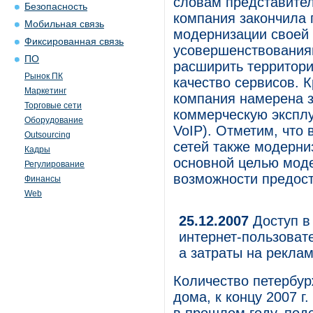
словам представител
Безопасность
компания закончила 
Мобильная связь
модернизации своей 
Фиксированная связь
усовершенствования
ПО
расширить территори
Рынок ПК
качество сервисов. К
Маркетинг
компания намерена за
Торговые сети
коммерческую эксплуат
Оборудование
VoIP). Отметим, что
Outsourcing
сетей также модерни
Кадры
основной целью моде
Регулирование
возможности предост
Финансы
Web
25.12.2007
Доступ в
интернет-пользовате
а затраты на реклам
Количество петербур
дома, к концу 2007 г