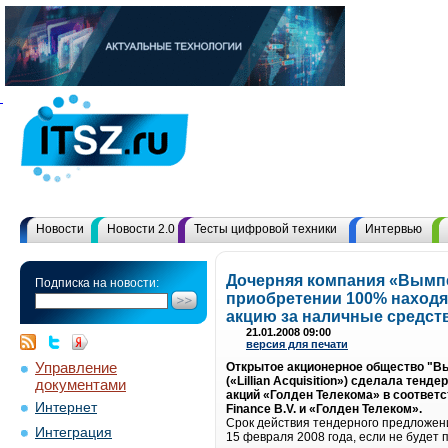
Новости
Новости 2.0
Тесты цифровой техники
Интервью
Дочерняя компания «Вымпе
Подписка на новости:
приобретении 100% находя
акцию за наличные средст
21.01.2008 09:00
версия для печати
Управление
Открытое акционерное общество "Вымп
(«Lillian Acquisition») сделала те
документами
акций «Голден Телекома» в соответс
Интернет
Finance B.V. и «Голден Телеком».
Срок действия тендерного предложени
Интеграция
15 февраля 2008 года, если не будет пр