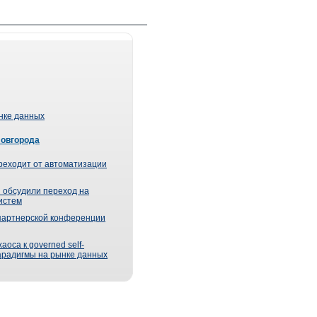
ынке данных
Новгорода
реходит от автоматизации
 обсудили переход на
истем
партнерской конференции
оса к governed self-
парадигмы на рынке данных