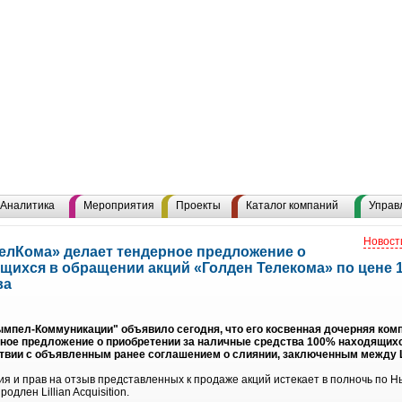
Аналитика
Мероприятия
Проекты
Каталог компаний
Управ
Новост
лКома» делает тендерное предложение о
щихся в обращении акций «Голден Телекома» по цене 
ва
ел-Коммуникации" объявило сегодня, что его косвенная дочерняя компания
ндерное предложение о приобретении за наличные средства 100% находящи
твии с объявленным ранее соглашением о слиянии, заключенным между Lil
я и прав на отзыв представленных к продаже акций истекает в полночь по Н
одлен Lillian Acquisition.