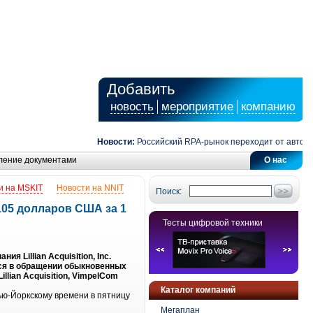
Добавить
новость
мероприятие
компанию
Новости:
Российский RPA-рынок переходит от автомати
ление документами
О нас
и на MSKIT
Новости на NNIT
Поиск:
105 долларов США за 1
Тесты цифровой техники
 Lillian Acquisition, Inc.
хся в обращении обыкновенных
lian Acquisition, VimpelCom
Каталог компаний
ью-Йоркскому времени в пятницу
Мегаплан