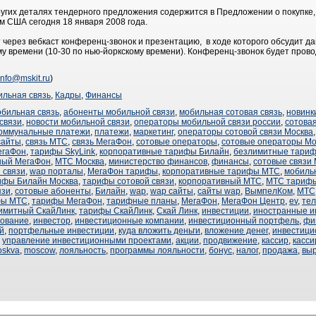
гих деталях тендерного предложения содержится в Предложении о покупке,
 США сегодня 18 января 2008 года.
ерез вебкаст конференц-звонок и презентацию, в ходе которого обсудит да
ому времени (10-30 по нью-йоркскому времени). Конференц-звонок будет про
info@mskit.ru
)
льная связь
,
Кадры
,
Финансы
обильная связь
,
абоненты мобильной связи
,
мобильная сотовая связь
,
новинк
связи
,
новости мобильной связи
,
операторы мобильной связи россии
,
сотовая
оммунальные платежи
,
платежи
,
маркетинг
,
операторы сотовой связи Москва
сайты
,
связь МТС
,
связь МегаФон
,
сотовые операторы
,
сотовые операторы М
егаФон
,
тарифы SkyLink
,
корпоративные тарифы Билайн
,
безлимитные тари
ный МегаФон
,
МТС Москва
,
министерство финансов
,
финансы
,
сотовые связи
 связи
,
wap порталы
,
МегаФон тарифы
,
корпоративные тарифы МТС
,
мобиль
ифы Билайн Москва
,
тарифы сотовой связи
,
корпоративный МТС
,
МТС тариф
язи
,
сотовые абоненты
,
Билайн
,
wap
,
wap сайты
,
сайты wap
,
ВымпелКом
,
МТС
фы МТС
,
тарифы МегаФон
,
тарифные планы
,
МегаФон
,
МегаФон Центр
,
ev
,
те
имитный СкайЛинк
,
тарифы СкайЛинк
,
Скай Линк
,
инвестиции
,
иностранные и
рование
,
инвестор
,
инвестиционные компании
,
инвестиционный портфель
,
фи
й
,
портфельные инвестиции
,
куда вложить деньги
,
вложение денег
,
инвестици
,
управление инвестиционными проектами
,
акции
,
продвижение
,
кассир
,
касси
skva
,
moscow
,
лояльность
,
программы лояльности
,
бонус
,
налог
,
продажа
,
выр