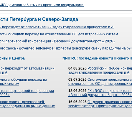
ЖУ доменов забытых их прежними владельцами.
ости Петербурга и Северо-Запада
 переходит от автоматизации задач к управлению процессами и AI
сты обсудили переход на отечественные ОС для встроенных систем
оги партнерской конференции «Весенний документооборот – 2026»
го хаоса к governed self-service: эксперты фиксируют смену парадигмы на р
сквы и Центра
NNIT.RU: последние новости Нижнего 
ок переходит от автоматизации
04.08.2026
Российский RPA-рынок пе
 и AI
задач к управлению процессами и AI
мисты обсудили переход на
03.07.2026
Системные программисты
ных систем
отечественные ОС для встроенных с
итоги партнерской конференции
18.06.2026
ГК «ЭОС» подвела итоги 
 2026»
«Весенний документооборот – 2026»
ого хаоса к governed self-
16.06.2026
От децентрализованного ха
мену парадигмы на рынке данных
service: эксперты фиксируют смену 