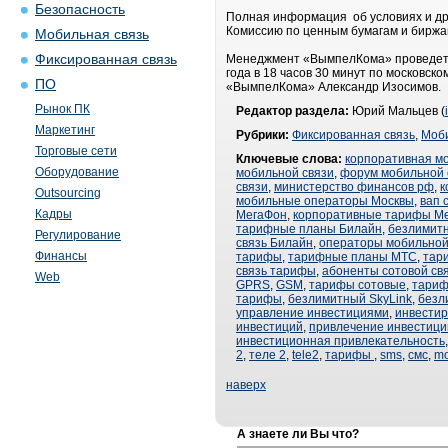
Безопасность
Полная информация об условиях и дру
Комиссию по ценным бумагам и биржам
Мобильная связь
Фиксированная связь
Менеджмент «ВымпелКома» проведет ч
года в 18 часов 30 минут по московск
ПО
«ВымпелКома» Александр Изосимов.
Рынок ПК
Редактор раздела:
Юрий Мальцев (
Маркетинг
Рубрики:
Фиксированная связь
,
Моби
Торговые сети
Ключевые слова:
корпоративная м
Оборудование
мобильной связи
,
форум мобильной 
связи
,
министерство финансов рф
,
к
Outsourcing
мобильные операторы Москвы
,
вап 
Кадры
МегаФон
,
корпоративные тарифы М
тарифные планы Билайн
,
безлимит
Регулирование
связь Билайн
,
операторы мобильной
Финансы
тарифы
,
тарифные планы МТС
,
тар
связь тарифы
,
абоненты сотовой св
Web
GPRS
,
GSM
,
тарифы сотовые
,
тари
тарифы
,
безлимитный SkyLink
,
безл
управление инвестициями
,
инвести
инвестиций
,
привлечение инвестици
инвестиционная привлекательность
2
,
теле 2
,
tele2
,
тарифы
,
sms
,
смс
,
mo
наверх
А знаете ли Вы что?