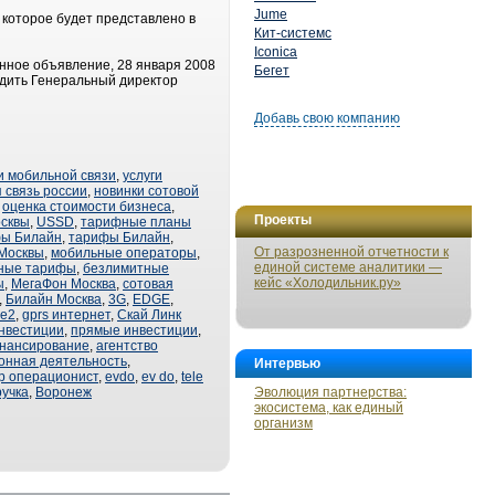
Jume
 которое будет представлено в
Кит-системс
Iconica
нное объявление, 28 января 2008
Бегет
водить Генеральный директор
Добавь свою компанию
и мобильной связи
,
услуги
 связь россии
,
новинки сотовой
,
оценка стоимости бизнеса
,
Проекты
осквы
,
USSD
,
тарифные планы
фы Билайн
,
тарифы Билайн
,
От разрозненной отчетности к
 Москвы
,
мобильные операторы
,
единой системе аналитики —
ные тарифы
,
безлимитные
кейс «Холодильник.ру»
ы
,
МегаФон Москва
,
сотовая
,
Билайн Москва
,
3G
,
EDGE
,
ле2
,
gprs интернет
,
Скай Линк
нвестиции
,
прямые инвестиции
,
нансирование
,
агентство
онная деятельность
,
Интервью
р операционист
,
evdo
,
ev do
,
tele
учка
,
Воронеж
Эволюция партнерства:
экосистема, как единый
организм