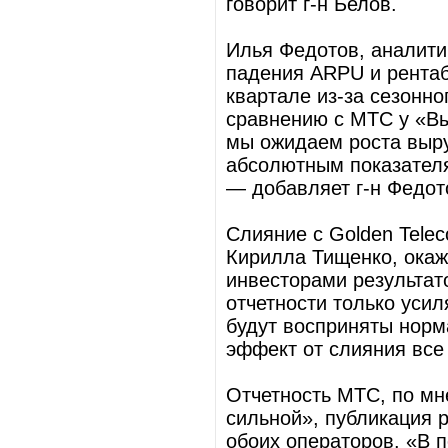
говорит г-н Белов.
Илья Федотов, аналити
падения ARPU и рента
квартале из-за сезонно
сравнению с МТС у «В
мы ожидаем роста выру
абсолютным показател
— добавляет г-н Федот
Слияние с Golden Tele
Кирилла Тищенко, окаж
инвесторами результа
отчетности только уси
будут восприняты норма
эффект от слияния все
Отчетность МТС, по мн
сильной», публикация р
обоих операторов. «В 