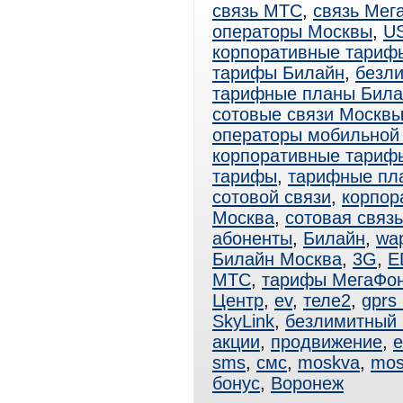
связь МТС
,
связь Мег
операторы Москвы
,
U
корпоративные тариф
тарифы Билайн
,
безл
тарифные планы Била
сотовые связи Москв
операторы мобильной
корпоративные тари
тарифы
,
тарифные пл
сотовой связи
,
корпор
Москва
,
сотовая связ
абоненты
,
Билайн
,
wa
Билайн Москва
,
3G
,
E
МТС
,
тарифы МегаФо
Центр
,
ev
,
теле2
,
gprs
SkyLink
,
безлимитный
акции
,
продвижение
,
e
sms
,
смс
,
moskva
,
mos
бонус
,
Воронеж