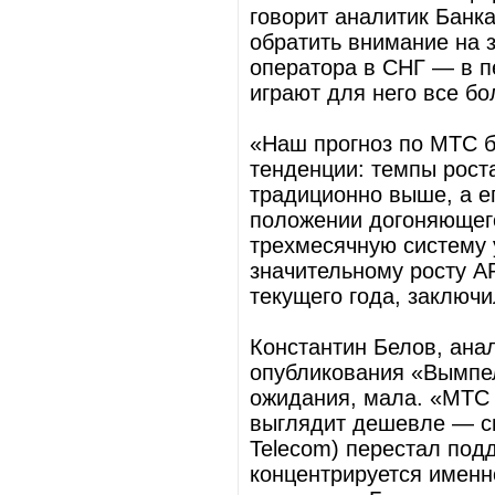
говорит аналитик Банк
обратить внимание на 
оператора в СНГ — в п
играют для него все бо
«Наш прогноз по МТС б
тенденции: темпы рос
традиционно выше, а е
положении догоняющего
трехмесячную систему 
значительному росту 
текущего года, заключи
Константин Белов, анал
опубликования «Вым­п
ожидания, мала. «МТС 
выглядит дешевле — сп
Telecom) перестал под
концентрируется именн