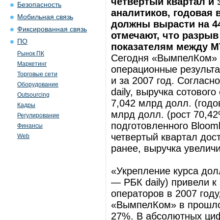
четвертый квартал и 
Безопасность
аналитиков, годовая 
Мобильная связь
должны вырасти на 44
Фиксированная связь
отмечают, что разры
ПО
показателям между М
Рынок ПК
Сегодня «ВымпелКом» 
Маркетинг
операционные результа
Торговые сети
и за 2007 год. Согласн
Оборудование
daily, выручка сотовог
Outsourcing
7,042 млрд долл. (годо
Кадры
млрд долл. (рост 70,42
Регулирование
подготовленного Bloom
Финансы
четвертый квартал дос
Web
ранее, выручка увеличи
«Укрепление курса дол
— РБК daily) привели 
операторов в 2007 году
«ВымпелКом» в прошло
27%. В абсолютных ци