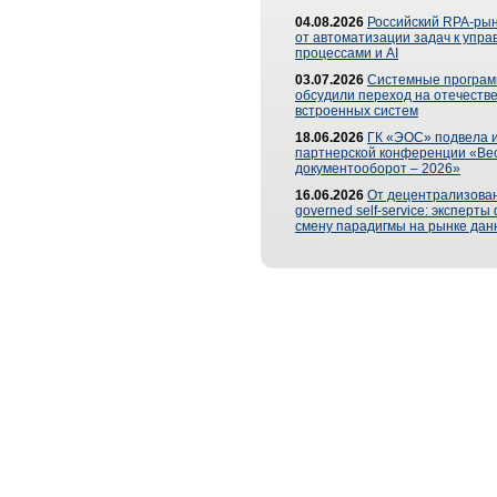
04.08.2026
Российский RPA-рын
от автоматизации задач к упр
процессами и AI
03.07.2026
Системные програ
обсудили переход на отечеств
встроенных систем
18.06.2026
ГК «ЭОС» подвела и
партнерской конференции «Ве
документооборот – 2026»
16.06.2026
От децентрализован
governed self-service: эксперт
смену парадигмы на рынке дан