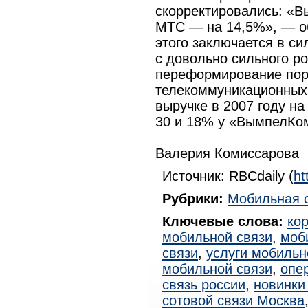
скорректировались: «В
МТС — на 14,5%», — о
этого заключается в си
с довольно сильного ро
переформирование пор
телекоммуникационных 
выручке в 2007 году н
30 и 18% у «ВымпелКом
Валерия Комиссарова
Источник: RBCdaily (
ht
Рубрики:
Мобильная 
Ключевые слова:
ко
мобильной связи
,
моб
связи
,
услуги мобильн
мобильной связи
,
опе
связь россии
,
новинки
сотовой связи Москва