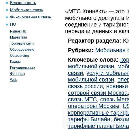
Безопасность
Мобильная связь
«МТС Коннект» — это 
мобильного доступа в
Фиксированная связь
соединение и тарифног
ПО
передачи данных и вкл
Рынок ПК
Маркетинг
Редактор раздела:
Юр
Торговые сети
Рубрики:
Мобильная 
Оборудование
Outsourcing
Ключевые слова:
ко
Кадры
мобильной связи
,
моб
Регулирование
связи
,
услуги мобильн
Финансы
мобильной связи
,
опе
Web
связь россии
,
новинки
сотовой связи Москва
связь МТС
,
связь Мег
операторы Москвы
,
U
корпоративные тариф
тарифы Билайн
,
безл
тарифные планы Била