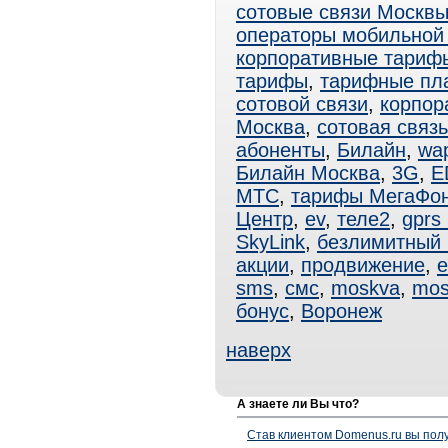
сотовые связи Москв
операторы мобильной
корпоративные тари
тарифы
,
тарифные пл
сотовой связи
,
корпор
Москва
,
сотовая связ
абоненты
,
Билайн
,
wa
Билайн Москва
,
3G
,
E
МТС
,
тарифы МегаФо
Центр
,
ev
,
теле2
,
gprs
SkyLink
,
безлимитный
акции
,
продвижение
,
e
sms
,
смс
,
moskva
,
mos
бонус
,
Воронеж
наверх
А знаете ли Вы что?
Став клиентом Domenus.ru вы п