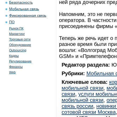
ней ряда дочерних пре
Безопасность
Мобильная связь
Напомним, это не перв
Фиксированная связь
оператора. В частности
ПО
присоединены фирмы «
Рынок ПК
Маркетинг
Теперь же речь идет о
Торговые сети
разное время были при
Оборудование
вошли: «Волгоград Мо
Outsourcing
GSM» и «Примтелефон
Кадры
Регулирование
Редактор раздела:
Юр
Финансы
Web
Рубрики:
Мобильная 
Ключевые слова:
ко
мобильной связи
,
моб
связи
,
услуги мобильн
мобильной связи
,
опе
связь россии
,
новинки
сотовой связи Москва