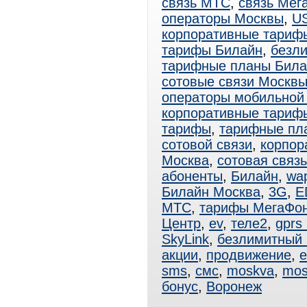
связь МТС
,
связь Мег
операторы Москвы
,
U
корпоративные тариф
тарифы Билайн
,
безл
тарифные планы Била
сотовые связи Москв
операторы мобильной
корпоративные тари
тарифы
,
тарифные пл
сотовой связи
,
корпор
Москва
,
сотовая связ
абоненты
,
Билайн
,
wa
Билайн Москва
,
3G
,
E
МТС
,
тарифы МегаФо
Центр
,
ev
,
теле2
,
gprs
SkyLink
,
безлимитный
акции
,
продвижение
,
e
sms
,
смс
,
moskva
,
mos
бонус
,
Воронеж