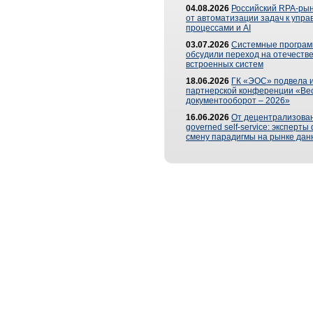
04.08.2026
Российский RPA-рын
от автоматизации задач к упр
процессами и AI
03.07.2026
Системные програ
обсудили переход на отечеств
встроенных систем
18.06.2026
ГК «ЭОС» подвела и
партнерской конференции «Ве
документооборот – 2026»
16.06.2026
От децентрализован
governed self-service: эксперт
смену парадигмы на рынке дан