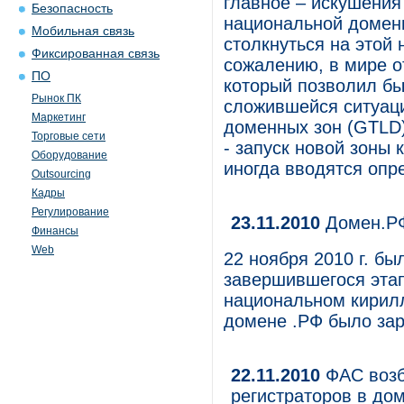
главное – искушения
Безопасность
национальной доменн
Мобильная связь
столкнуться на этой 
Фиксированная связь
сожалению, в мире о
ПО
который позволил бы
Рынок ПК
сложившейся ситуац
Маркетинг
доменных зон (GTLD)
Торговые сети
- запуск новой зоны
Оборудование
иногда вводятся опр
Outsourcing
Кадры
Регулирование
23.11.2010
Домен.РФ
Финансы
Web
22 ноября 2010 г. б
завершившегося этап
национальном кирилл
домене .РФ было зар
22.11.2010
ФАС возб
регистраторов в до