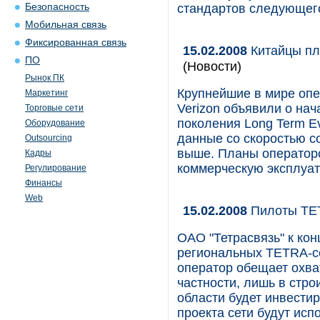
Безопасность
стандартов следующег
Мобильная связь
Фиксированная связь
15.02.2008
Китайцы пле
ПО
(Новости)
Рынок ПК
Крупнейшие в мире опер
Маркетинг
Verizon объявили о нач
Торговые сети
поколения Long Term Ev
Оборудование
данные со скоростью с
Outsourcing
выше. Планы операторо
Кадры
коммерческую эксплуат
Регулирование
Финансы
Web
15.02.2008
Пилоты TE
ОАО "Тетрасвязь" к кон
региональных TETRA-се
оператор обещает охва
частности, лишь в стр
области будет инвестир
проекта сети будут исп