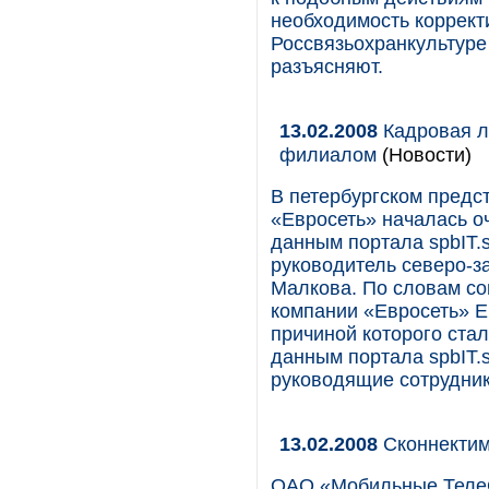
необходимость коррект
Россвязьохранкультуре
разъясняют.
13.02.2008
Кадровая л
филиалом
(Новости)
В петербургском предс
«Евросеть» началась о
данным портала spbIT.
руководитель северо-з
Малкова. По словам со
компании «Евросеть» Е
причиной которого ста
данным портала spbIT.
руководящие сотрудник
13.02.2008
Сконнектим
ОАО «Мобильные ТелеС