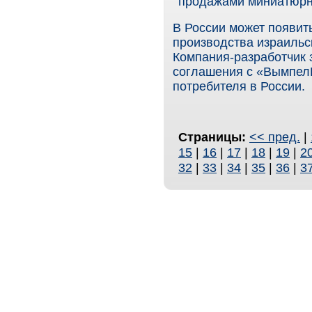
продажами миниатюрн
В России может появит
производства израильс
Компания-разработчик 
соглашения с «ВымпелК
потребителя в России.
Страницы:
<< пред.
|
15
|
16
|
17
|
18
|
19
|
2
32
|
33
|
34
|
35
|
36
|
3