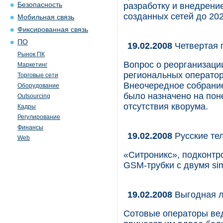
Безопасность
разработку и внедрен
созданных сетей до 202
Мобильная связь
Фиксированная связь
ПО
19.02.2008
Четвертая 
Рынок ПК
Вопрос о реорганизац
Маркетинг
региональных оператор
Торговые сети
Внеочередное собрание
Оборудование
было назначено на поне
Outsourcing
отсутствия кворума.
Кадры
Регулирование
Финансы
19.02.2008
Русские те
Web
«Ситроникс», подконтр
GSM-трубки с двумя si
19.02.2008
Выгодная л
Сотовые операторы вед