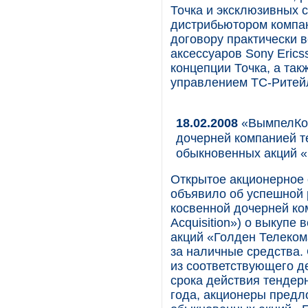
Точка и эксклюзивных
дистрибьютором компан
договору практически 
аксессуаров Sony Erics
концепции Точка, а та
управлением ТС-Ритей
18.02.2008
«ВымпелКом
дочерней компанией т
обыкновенных акций 
Открытое акционерное
объявило об успешной 
косвенной дочерней компа
Acquisition») о выкуп
акций «Голден Телеком
за наличные средства
из соответствующего д
срока действия тендер
года, акционеры предл