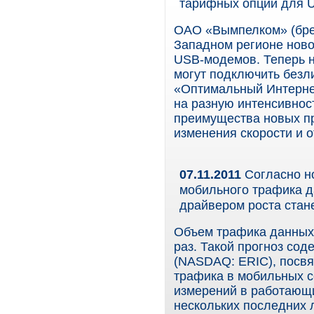
тарифных опций для 
ОАО «Вымпелком» (брен
Западном регионе ново
USB-модемов. Теперь 
могут подключить безл
«Оптимальный Интерне
на разную интенсивнос
преимущества новых п
изменения скорости и о
07.11.2011
Согласно но
мобильного трафика да
драйвером роста стан
Объем трафика данных 
раз. Такой прогноз сод
(NASDAQ: ERIC), посв
трафика в мобильных с
измерений в работающи
нескольких последних л