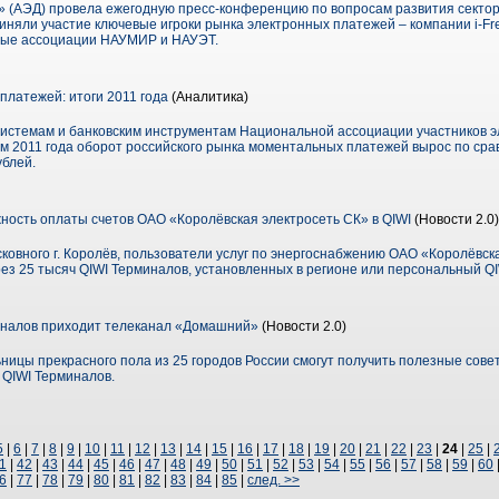
 (АЭД) провела ежегодную пресс-конференцию по вопросам развития сектор
иняли участие ключевые игроки рынка электронных платежей – компании i-Fr
ные ассоциации НАУМИР и НАУЭТ.
латежей: итоги 2011 года
(Аналитика)
истемам и банковским инструментам Национальной ассоциации участников э
ам 2011 года оборот российского рынка моментальных платежей вырос по сра
ублей.
ость оплаты счетов ОАО «Королёвская электросеть СК» в QIWI
(Новости 2.0)
ковного г. Королёв, пользователи услуг по энергоснабжению ОАО «Королёвск
ез 25 тысяч QIWI Терминалов, установленных в регионе или персональный Q
иналов приходит телеканал «Домашний»
(Новости 2.0)
ницы прекрасного пола из 25 городов России смогут получить полезные совет
 QIWI Терминалов.
5
|
6
|
7
|
8
|
9
|
10
|
11
|
12
|
13
|
14
|
15
|
16
|
17
|
18
|
19
|
20
|
21
|
22
|
23
|
24
|
25
|
1
|
42
|
43
|
44
|
45
|
46
|
47
|
48
|
49
|
50
|
51
|
52
|
53
|
54
|
55
|
56
|
57
|
58
|
59
|
60
6
|
77
|
78
|
79
|
80
|
81
|
82
|
83
|
84
|
85
|
след. >>