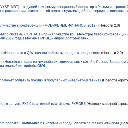
YSE: MBT) – ведущий телекоммуникационный оператор в России и странах 
ют о расширении возможностей оплаты мультимедийного сервиса с помощью «
л участие в конференции «МОБИЛЬНЫЕ ФИНАНСЫ 2012»
(Новости 2.0)
ратор системы CONTACT - принял участие во II Межотраслевой конфере
реля 2012 года в Москве в МИВЦ «ИнфоПространство».
«Новоплат» и QIWI начали работать на одном процессинге
(Новости 2.0)
ия «Новоплат», одна из крупнейших терминальных сетей в Северо-Западном 
на единый интерфейс QIWI.
оможет оплатить покупки в популярных интернет-магазинах
(Новости коротк
ляет о запуске FX2.0 платежной платформы FXFIDES
(Новости короткой строк
го проекта Собинбанка и Системы «Город»: оплата за газ без комиссии
(Ново