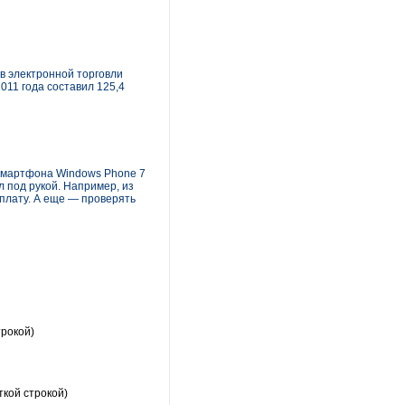
в электронной торговли
11 года составил 125,4
смартфона Windows Phone 7
л под рукой. Например, из
плату. А еще — проверять
трокой)
ткой строкой)