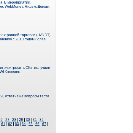
а. В мероприятии,
ee, WebMoney, Яндекс.Деньги,
лектронной торговли (НАУЭТ)
внению с 2010 годом более
ая электросеть СК», получили
IWI Кошелек.
ы, ответив на вопросы теста
26
|
27
|
28
|
29
|
30
|
31
|
32
|
|
61
|
62
|
63
|
64
|
65
|
66
|
67
|