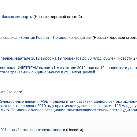
 банковские карты
(Новости короткой строкой)
ы сервиса «Золотая Корона – Погашение кредитов»
(Новости короткой строк
ервом квартале 2012 вырос на 19 процентов до 30 млрд. рублей
(Новости 2.
нежных UNISTREAM вырос в 1-м квартале 2012 года на 19 процентов и достиг
отала транзакций общим объемом в 25,1 млрд. рублей.
ка»
(Новости)
Электронные деньги» (АЭД) подвела итоги развития данного сектора экономи
в» по отношению к 2010 году практически удвоился и составил 125 млрд. ру
льно. По мнению членов Ассоциации, замедляющиеся темпы роста аудитори
011: новый этап, новые возможности
(Новости)