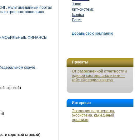
Jume
СНГ, мультимедийный портал
Кит-системс
электронного кошелька».
Iconica
Бегет
Добавь свою компанию
нции «МОБИЛЬНЫЕ ФИНАНСЫ
Проекты
Федеральном округе,
От разрозненной отчетности к
единой системе аналитики —
кейс «Холодильник.ру»
ой строкой)
Интервью
Эволюция партнерства:
ой)
экосистема, как единый
организм
сти короткой строкой)