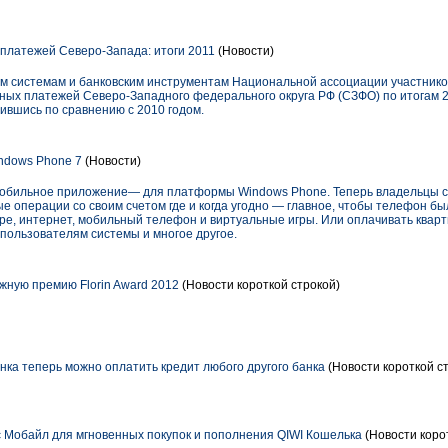
платежей Северо-Запада: итоги 2011
(Новости)
 системам и банковским инструментам Национальной ассоциации участнико
ных платежей Северо-Западного федерального округа РФ (СЗФО) по итогам 20
ившись по сравнению с 2010 годом.
ndows Phone 7
(Новости)
 мобильное приложение— для платформы Windows Phone. Теперь владельцы 
е операции со своим счетом где и когда угодно — главное, чтобы телефон бы
pe, интернет, мобильный телефон и виртуальные игры. Или оплачивать кварт
 пользователям системы и многое другое.
жную премию Florin Award 2012
(Новости короткой строкой)
ка теперь можно оплатить кредит любого другого банка
(Новости короткой с
 Мобайл для мгновенных покупок и пополнения QIWI Кошелька
(Новости коро