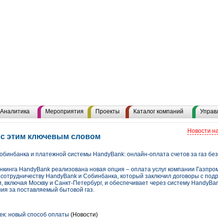
Аналитика
Мероприятия
Проекты
Каталог компаний
Управ
Новости н
 с этим ключевым словом
бинбанка и платежной системы HandyBank: онлайн-оплата счетов за газ бе
нкинга HandyBank реализована новая опция – оплата услуг компании Газпро
 сотрудничеству HandyBank и Собинбанка, который заключил договоры с по
и, включая Москву и Санкт-Петербург, и обеспечивает через систему HandyB
ия за поставляемый бытовой газ.
ек: новый способ оплаты
(Новости)