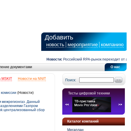
Добавить
новость
мероприятие
компанию
Новости:
Российский RPA-рынок переходит от автома
ление документами
О нас
а MSKIT
Новости на NNIT
Поиск:
з комиссии
(Новости)
Тесты цифровой техники
м межрегионгаз. Данный
дразделениями Газпром
ank централизованный сбор
Каталог компаний
Мегаплан