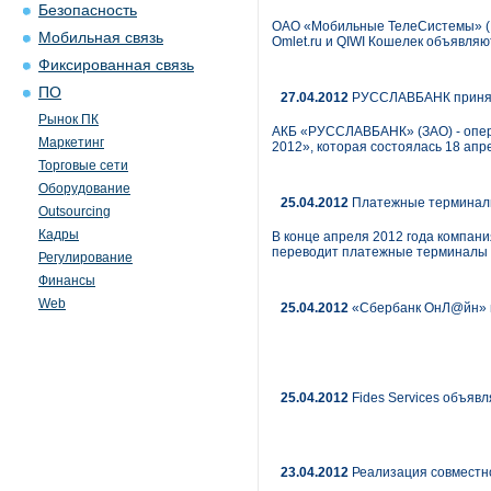
Безопасность
ОАО «Мобильные ТелеСистемы» (N
Мобильная связь
Omlet.ru и QIWI Кошелек объявля
Фиксированная связь
ПО
27.04.2012
РУССЛАВБАНК приня
Рынок ПК
АКБ «РУССЛАВБАНК» (ЗАО) - опе
Маркетинг
2012», которая состоялась 18 ап
Торговые сети
Оборудование
25.04.2012
Платежные терминалы 
Outsourcing
Кадры
В конце апреля 2012 года компан
переводит платежные терминалы 
Регулирование
Финансы
Web
25.04.2012
«Сбербанк ОнЛ@йн» п
25.04.2012
Fides Services объяв
23.04.2012
Реализация совместно