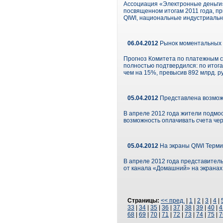
Ассоциация «Электронные деньги»
посвященном итогам 2011 года, пр
QIWI, национальные индустриаль
06.04.2012
Рынок моментальных п
Прогноз Комитета по платежным с
полностью подтвердился: по итог
чем на 15%, превысив 892 млрд. р
05.04.2012
Представлена возможн
В апреле 2012 года жители подмос
возможность оплачивать счета чер
05.04.2012
На экраны QIWI Терм
В апреле 2012 года представитель
от канала «Домашний» на экранах
Страницы:
<< пред.
|
1
|
2
|
3
|
4
|
33
|
34
|
35
|
36
|
37
|
38
|
39
|
40
|
4
68
|
69
|
70
|
71
|
72
|
73
|
74
|
75
|
7