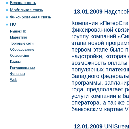
Безопасность
Мобильная связь
13.01.2009
Надстрой
Фиксированная связь
Компания «ПетерСта
ПО
фиксированной связи
Рынок ПК
группу компаний «Си
Маркетинг
этапа новой програм
Торговые сети
первом этапе было 
Оборудование
надстройки, которая
Outsourcing
Кадры
возможность оплаты 
Регулирование
популярных платежны
Финансы
Западного федеральн
Web
программы, запланир
года, предполагает 
услуги компании в б
оператора, а так же
банковским картам Vi
12.01.2009
UNIStrea