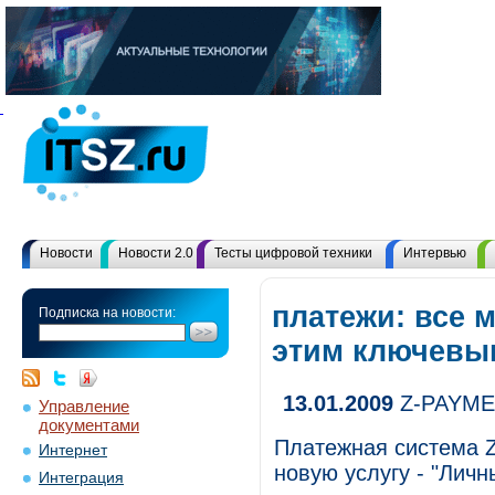
Новости
Новости 2.0
Тесты цифровой техники
Интервью
платежи: все 
Подписка на новости:
этим ключевы
13.01.2009
Z-PAYMEN
Управление
документами
Платежная система 
Интернет
новую услугу - "Личн
Интеграция