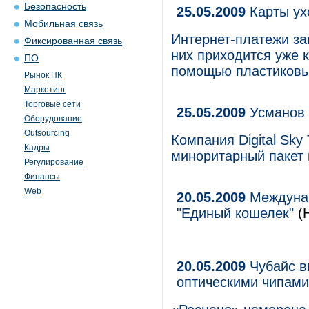
Безопасность
25.05.2009
Карты ухо
Мобильная связь
Интернет-платежи за
Фиксированная связь
них приходится уже 
ПО
помощью пластиковы
Рынок ПК
Маркетинг
Торговые сети
25.05.2009
Усманов 
Оборудование
Outsourcing
Компания Digital Sky
Кадры
миноритарный пакет 
Регулирование
Финансы
Web
20.05.2009
Междунар
"Единый кошелек"
(Н
20.05.2009
Чубайс в
оптическими чипами