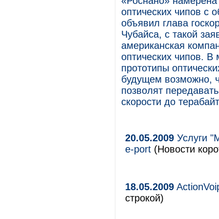
«Роснано» намерена 
оптических чипов с 
объявил глава госко
Чубайса, с такой за
американская компан
оптических чипов. В
прототипы оптически
будущем возможно, ч
позволят передават
скорости до терабайт
20.05.2009
Услуги "
e-port
(Новости коро
18.05.2009
ActionVo
строкой)