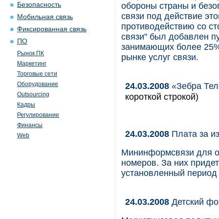
Безопасность
обороны страны и безо
связи под действие это
Мобильная связь
противодействию со ст
Фиксированная связь
связи" был добавлен пу
ПО
занимающих более 25%
Рынок ПК
рынке услуг связи.
Маркетинг
Торговые сети
Оборудование
24.03.2008
«Зебра Тел
Outsourcing
короткой строкой)
Кадры
Регулирование
Финансы
24.03.2008
Плата за и
Web
Мининформсвязи для о
номеров. За них придет
установленный период
24.03.2008
Детский фо