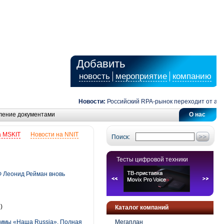
Добавить
новость
мероприятие
компанию
Новости:
Российский RPA-рынок переходит от автома
ление документами
О нас
а MSKIT
Новости на NNIT
Поиск:
Тесты цифровой техники
Ф Леонид Рейман вновь
)
Каталог компаний
аммы «Наша Russia». Полная
Мегаплан