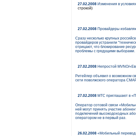
27.02.2008
Изменения в условиях
строкой)
27.02.2008
Провайдеры избавляю
Сразу несколько крупных российск
провайдеров устранили "техническ
отрицают, что блокирование ресу
проблемы с грядущими выборами.
27.02.2008
Непростой MVNO/«Евро
Ритейлер объявил о возможном св
сети поволжского оператора СМАР
27.02.2008
МТС приглашают в «П
Оператор сотовой связи «Мобильн
ней могут принять участие абонен
подключений высокодоходных абон
оператором не в первый раз.
26.02.2008
«Мобильный перевод» 