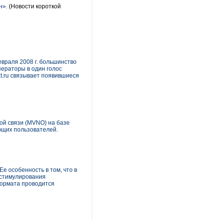
н».
(Новости короткой
евраля 2008 г. большинство
ператоры в один голос
t.ru связывает появившиеся
ой связи (MVNO) на базе
ющих пользователей.
 особенность в том, что в
я стимулирования
формата проводится