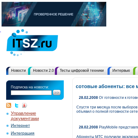
Новости
Новости 2.0
Тесты цифровой техники
Интервью
сотовые абоненты: все
Подписка на новости:
28.02.2008
От готовности к готов
Спустя три месяца после выборов
объявил о полной готовности сетей
Управление
документами
Интернет
28.02.2008
PlayMobile представл
Интеграция
Абоненты МТС получили эксклюзив