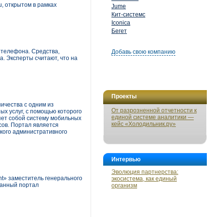
u, открытом в рамках
Jume
Кит-системс
Iconica
Бегет
 телефона. Cредства,
Добавь свою компанию
а. Эксперты считают, что на
Проекты
ичества с одним из
От разрозненной отчетности к
х услуг, с помощью которого
единой системе аналитики —
яет собой систему мобильных
кейс «Холодильник.ру»
сов. Портал является
ского административного
Интервью
Эволюция партнерства:
t» заместитель генерального
экосистема, как единый
ванный портал
организм