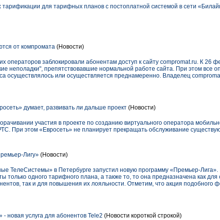
 тарификации для тарифных планов с постоплатной системой в сети «Билай
тся от компромата
(Новости)
их операторов заблокировали абонентам доступ к сайту compromat.ru. К 26 ф
ие неполадки", препятствовавшие нормальной работе сайта. При этом все о
рса осуществлялось или осуществляется преднамеренно. Владелец comproma
сеть» думает, развивать ли дальше проект
(Новости)
орачивании участия в проекте по созданию виртуального оператора мобильн
ТС. При этом «Евросеть» не планирует прекращать обслуживание существу
ремьер-Лигу»
(Новости)
ые ТелеСистемы» в Петербурге запустил новую программу «Премьер-Лига». Ее
ты только одного тарифного плана, а также то, то она предназначена как дл
ентов, так и для повышения их лояльности. Отметим, что акция подобного 
- новая услуга для абонентов Tele2
(Новости короткой строкой)