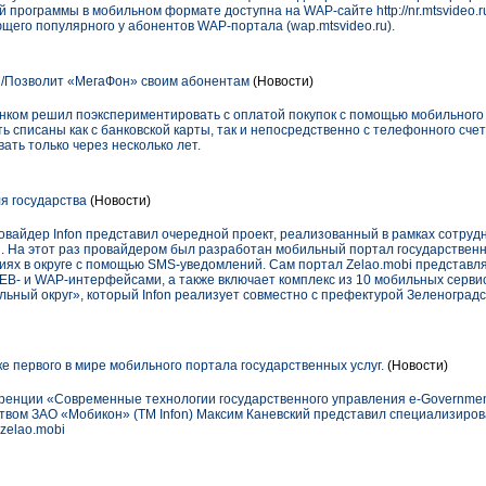
 программы в мобильном формате доступна на WAP-сайте http://nr.mtsvideo.r
щего популярного у абонентов WAP-портала (wap.mtsvideo.ru).
й/Позволит «МегаФон» своим абонентам
(Новости)
нком решил поэкспериментировать с оплатой покупок с помощью мобильного
ь списаны как с банковской карты, так и непосредственно с телефонного счет
ать только через несколько лет.
я государства
(Новости)
овайдер Infon представил очередной проект, реализованный в рамках сотрудн
. На этот раз провайдером был разработан мобильный портал государственны
ях в округе с помощью SMS-уведомлений. Сам портал Zelao.mobi представл
EB- и WAP-интерфейсами, а также включает комплекс из 10 мобильных серви
ьный округ», который Infon реализует совместно с префектурой Зеленоград
ке первого в мире мобильного портала государственных услуг.
(Новости)
енции «Современные технологии государственного управления е-Governmen
ством ЗАО «Мобикон» (ТМ Infon) Максим Каневский представил специализиро
zelao.mobi