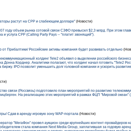
аторы растут на СРР и слабеющем долларе"
(Новости)
07 году объем рынка сотовой связи СЗФО превысил $2,3 млрд. При этом гла
и услуга CPP (Calling Party Pays -- "платит звонящий").
ю от Прибалтики/ Российские активы компания будет развивать отдельно
(Нов
екоммуникационный холдинг Tele2 объявил о выделении российского бизнеса
ена Донна Корднер. Аналитики полагают, что холдинг начал готовить "Tele2 Рос
а биржу. IPO позволит уменьшить долг головной компании и ускорить развитие 
сти)
тство связи (Россвязь) подготовило план мероприятий по развитию телекомм
ицберген. На реализацию этих мероприятий в рамках ФЦП "Мировой океан" (2
гры/ Сдав в аренду игровую зону WAP-портала
(Новости)
оператор "МегаФон" провел аукцион среди крупнейших контент-провайдеров н
обедителем стала компания Next Media Group, заплатившая за годовую аренд