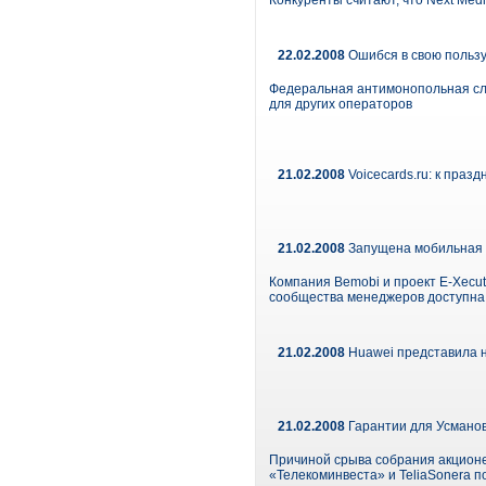
Конкуренты считают, что Next Med
22.02.2008
Ошибся в свою польз
Федеральная антимонопольная сл
для других операторов
21.02.2008
Voicecards.ru: к праз
21.02.2008
Запущена мобильная в
Компания Bemobi и проект E-Xecut
сообщества менеджеров доступна п
21.02.2008
Huawei представила 
21.02.2008
Гарантии для Усмано
Причиной срыва собрания акцион
«Телекоминвеста» и TeliaSonera п