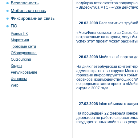
Безопасность
подборка всех сюжетов популярной
«Видеоклуба МТС» – уже действую
Мобильная связь
Фиксированная связь
28.02.2008
Расплатиться трубко
ПО
«МегаФон» совместно со Связь-ба
Рынок ПК
потраченные на покупки, могут быт
Маркетинг
успех этот проект может рассчитыв
Торговые сети
Оборудование
28.02.2008
Мобильный портал дл
Outsourcing
Кадры
На днях петербургский контент-пр
административных округов Москвы
Регулирование
горожане информируются о событи
Финансы
сервисов, взаимодействующих с W
очередным этапом проекта «Мобил
Web
округа с 2007 года.
27.02.2008
Infon объявил о запус
На прошедшей 22 февраля конфер
директора по работе с правитель
государственных мобильных услуг 