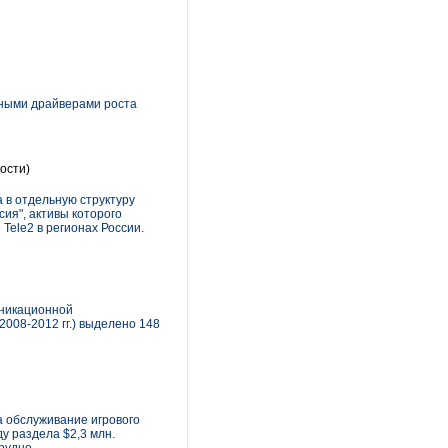
вными драйверами роста
ости)
 в отдельную структуру
сия", активы которого
Tele2 в регионах России.
уникационной
008-2012 гг.) выделено 148
а обслуживание игрового
у раздела $2,3 млн.