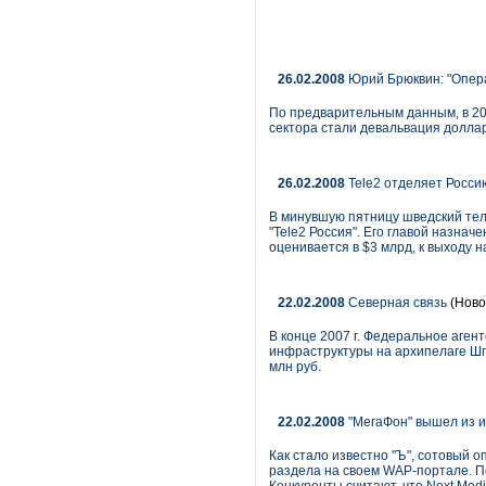
26.02.2008
Юрий Брюквин: "Опер
По предварительным данным, в 20
сектора стали девальвация доллара 
26.02.2008
Tele2 отделяет Росси
В минувшую пятницу шведский тел
"Tele2 Россия". Его главой назнач
оценивается в $3 млрд, к выходу н
22.02.2008
Северная связь
(Ново
В конце 2007 г. Федеральное аген
инфраструктуры на архипелаге Шп
млн руб.
22.02.2008
"МегаФон" вышел из и
Как стало известно "Ъ", сотовый 
раздела на своем WAP-портале. П