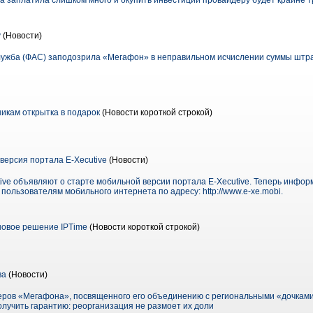
ia заплатила слишком много и окупить инвестиции провайдеру будет крайне т
у
(Новости)
ужба (ФАС) заподозрила «Мегафон» в неправильном исчислении суммы штр
дникам открытка в подарок
(Новости короткой строкой)
ерсия портала E-Xecutive
(Новости)
ive объявляют о старте мобильной версии портала E-Xecutive. Теперь инфор
ользователям мобильного интернета по адресу: http://www.e-xe.mobi.
новое решение IPTime
(Новости короткой строкой)
ва
(Новости)
еров «Мегафона», посвященного его объединению с региональными «дочками
олучить гарантию: реорганизация не размоет их доли