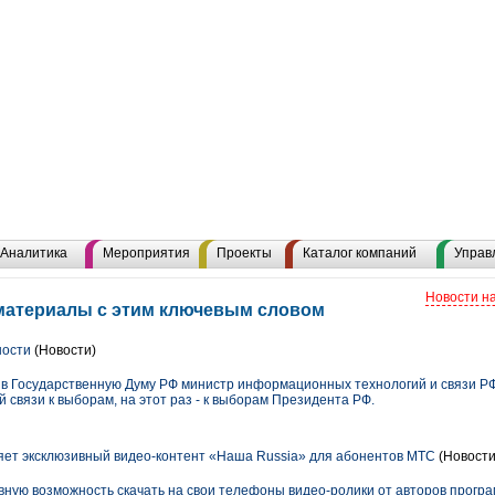
Аналитика
Мероприятия
Проекты
Каталог компаний
Управ
Новости н
 материалы с этим ключевым словом
ности
(Новости)
 в Государственную Думу РФ министр информационных технологий и связи Р
 связи к выборам, на этот раз - к выборам Президента РФ.
яет эксклюзивный видео-контент «Наша Russia» для абонентов МТС
(Новости
ную возможность скачать на свои телефоны видео-ролики от авторов прогр