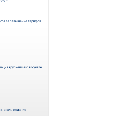
рудно.
афа за завышение тарифов
мация крупнейшего в Рунете
», стало желание