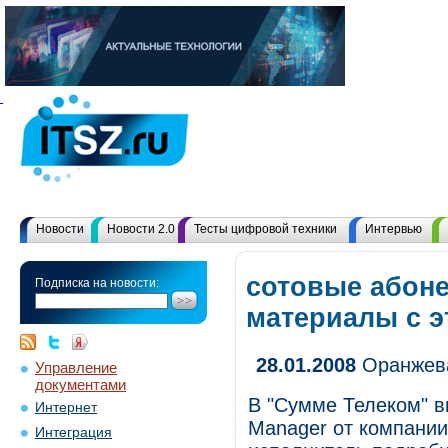
Новости
Новости 2.0
Тесты цифровой техники
Интервью
сотовые абоне
Подписка на новости:
материалы с 
28.01.2008
Оранжева
Управление
документами
В "Сумме Телеком" в
Интернет
Manager от компании
Интеграция