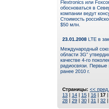
Flextronics или Foxc
обосноваться в Севе
компании ведут конс
Стоимость российско
$50 млн.
23.01.2008
LTE в за
Международный союз 
области 3G" утвердил
качестве 4-го покол
радиосвязи. Первые 
ранее 2010 г.
Страницы:
<< пред
13
|
14
|
15
|
16
|
17
28
|
29
|
30
|
31
|
32