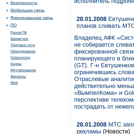
исполнитель подробн
Безопасность
Мобильная связь
Фиксированная связь
28.01.2008
Евтушенко
планов сливать МТС
ПО
Рынок ПК
Владелец АФК «Сист
Маркетинг
не собирается слива
Торговые сети
фиксированной связ
Оборудование
планирующего в ближ
Outsourcing
Кадры
(GT). Г-н Евтушенко
Регулирование
ограничившись слова
Финансы
Отраслевые аналитик
Web
действительно меньш
«ВымпелКома» и Gold
перспективе телеко
пострадать от нежел
28.01.2008
МТС запл
рекламы
(Новости)