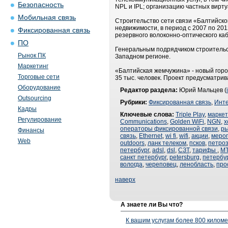
Безопасность
NPL и IPL; организацию частных вирт
Мобильная связь
Строительство сети связи «Балтийско
недвижимости, в период с 2007 по 201
Фиксированная связь
резервного волоконно-оптического ка
ПО
Генеральным подрядчиком строительс
Рынок ПК
Западном регионе.
Маркетинг
«Балтийская жемчужина» - новый горо
Торговые сети
35 тыс. человек. Проект предусматрив
Оборудование
Редактор раздела:
Юрий Мальцев (
Outsourcing
Рубрики:
Фиксированная связь
,
Инт
Кадры
Ключевые слова:
Triple Play
,
маркет
Регулирование
Communications
,
Golden WiFi
,
NGN
,
х
операторы фиксированной связи
,
ры
Финансы
связь
,
Ethernet
,
wi fi
,
wifi
,
акции
,
меро
Web
outdoors
,
ланк телеком
,
псков
,
петроз
петербург
,
adsl
,
dsl
,
СЗТ
,
тарифы
,
М
санкт петербург
,
petersburg
,
петербу
вологда
,
череповец
,
ленобласть
,
про
наверх
А знаете ли Вы что?
К вашим услугам более 800 километ