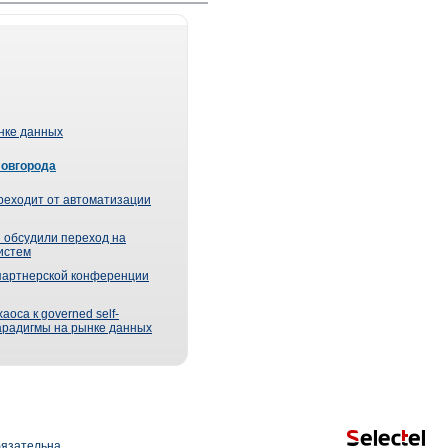
ынке данных
Новгорода
реходит от автоматизации
 обсудили переход на
истем
партнерской конференции
оса к governed self-
парадигмы на рынке данных
язательна