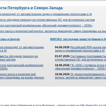
ости Петербурга и Северо-Запада
 переходит от автоматизации задач к управлению процессами и AI
сты обсудили переход на отечественные ОС для встроенных систем
оги партнерской конференции «Весенний документооборот – 2026»
го хаоса к governed self-service: эксперты фиксируют смену парадигмы на р
сквы и Центра
NNIT.RU: последние новости Нижнего 
ок переходит от автоматизации
04.08.2026
Российский RPA-рынок пе
 и AI
задач к управлению процессами и AI
мисты обсудили переход на
03.07.2026
Системные программисты
ных систем
отечественные ОС для встроенных с
итоги партнерской конференции
18.06.2026
ГК «ЭОС» подвела итоги 
 2026»
«Весенний документооборот – 2026»
ого хаоса к governed self-
16.06.2026
От децентрализованного ха
мену парадигмы на рынке данных
service: эксперты фиксируют смену 
сылка (при публикации в сети Интернет - гиперссылка) на
http://www.itsz.ru/
об