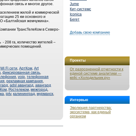
фонная связь и многое другое.
Jume
Кит-системс
 заселением жилой и коммерческой
Iconica
уатацию 25 км основного и
Бегет
АО «Балтийская жемчужина».
Компании ТрансТелеКом в Северо-
Добавь свою компанию
- 208 га, количество жителей –
коммерческих помещений.
Проекты
,
Wi Fi сети
,
АртКом
,
Art
От разрозненной отчетности к
m
,
фиксированная связь
,
единой системе аналитики —
телефония
,
voip
,
телефонная
кейс «Холодильник.ру»
ния
,
рекламная кампания
,
гард
,
adsl авангард
,
авангард
еКом
,
Ростелеком
,
межгород
,
ка
,
iptv
,
калининград
,
мурманск
,
Интервью
Эволюция партнерства:
экосистема, как единый
организм