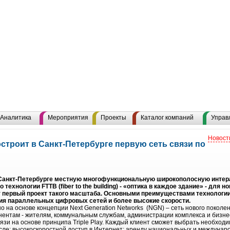
Аналитика
Мероприятия
Проекты
Каталог компаний
Управ
Новост
строит в Санкт-Петербурге первую сеть связи по
 Санкт-Петербурге местную многофункциональную широкополосную инте
ехнологии FTTB (fiber to the building) - «оптика в каждое здание» - для н
т первый проект такого масштаба. Основными преимуществами технолог
ния параллельных цифровых сетей и более высокие скорости.
о на основе концепции Next Generation Networks (NGN) – сеть нового покол
ентам - жителям, коммунальным службам, администрации комплекса и бизне
язи на основе принципа Triple Play. Каждый клиент сможет выбрать необход
исле: высокоскоростной доступ в Интернет; аренду национальных и междунар