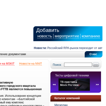
Добавить
новость
мероприятие
компанию
Новости:
Российский RPA-рынок переходит от автомат
ление документами
О нас
и на MSKIT
Новости на NNIT
Поиск:
Тесты цифровой техники
рактивную
ового городского квартала
ии FTTB являются повышенная
ения. Использование концепции
Каталог компаний
с-клиентам - «Балтийской
имый ему комплекс
Мегаплан
одных цифровых каналов связи –