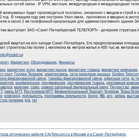
уальных сетей связи - IP VPN; местную, междугородную и международную теле
й жемчужины» будет производиться поэтапно, синхронно с вводом в строй и
2 год. В текущем году уже построен Узел связи, проложено и введено в экспл
беля и около 2 км телефонной канализации для административного здания З
тва выступает ЗАО «Санкт-Петербургский ТЕЛЕПОРТ» - дочерняя структура 
дской квартал на юго-западе Санкт-Петербурга. Его предполагаемая площадь 
ает строительство более 1 миллиона кв. метров жилья и 400 тыс.кв. метров 
info@mskit.ru
)
ернет
,
Маркетинг
,
Оборудование
,
Финансы
инг
,
маркетинг услуг
,
маркетинг рынок
,
маркетинг товара
,
маркетинг компании
от-спот
,
Голден Телеком
,
электросвязь
,
сети передачи данных
,
Golden Teleco
нок фиксированной связи
,
тарифы фиксированной связи
,
офисные сети
,
ip 
приятия
,
конференция
,
продвижение
,
продвижение товара
,
рекламная компа
аводск
,
карелия
,
сзфо
,
северо западный федеральный округ
,
Петерстар
,
аван
ТТ
,
связь МТТ
,
Ростелеком МТТ
,
Межрегиональный Транзит Телеком
,
ТрансТел
рг
,
новгород
,
лояльность
,
программы лояльности
,
бонус
,
fttb
,
атс
,
зебра
,
выстав
стор телеком
,
ктв
,
ткт
ров оптического кабеля CityTelecom.ru в Москве и в Санкт-Петербурге.