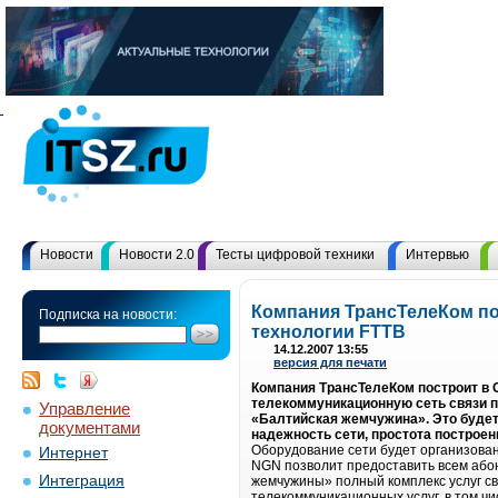
Новости
Новости 2.0
Тесты цифровой техники
Интервью
Компания ТрансТелеКом по
Подписка на новости:
технологии FTTB
14.12.2007 13:55
версия для печати
Компания ТрансТелеКом построит в
телекоммуникационную сеть связи по т
Управление
«Балтийская жемчужина». Это буде
документами
надежность сети, простота построе
Оборудование сети будет организован
Интернет
NGN позволит предоставить всем абон
Интеграция
жемчужины» полный комплекс услуг св
телекоммуникационных услуг, в том ч