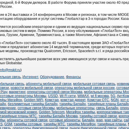
чередной, 6-й Форум дилеров. В работе Форума приняли участие около 40 пре
 России.
ие в 24 выставках и 14 конференциях в Москве и регионах, в том числе MIOGE
нтацию оборудования и услуг системы Глобалстар в 3-х городах России: Каза
вляется российским оператором и одним из ведущих национальных сервис-пр
иковых систем в мире. Помимо России, в зону обслуживания «ГлобалТел» вхо
ана, Грузии, Армении, Туркменистана, а также Монголии, Афганистана и Севе
ов «ГлобалТел» составило около 40 тысяч. В настоящее время ЗАО «ГлобалТе
тики и предлагает абонентам 14 моделей терминалов, среди которых порта
 модемы, производства Qualcomm, Ericsson, Spacetech s.r.l. и ряда российс
ествлять дальнейшее развитие всех уже имеющихся услуг связи и начать пред
х Globalstar.
info@mskit.ru
)
льная связь
,
Интернет
,
Оборудование
,
Финансы
обильная связь
,
абоненты мобильной связи
,
мобильная сотовая связь
,
новинк
связи
,
новости мобильной связи
,
операторы мобильной связи россии
,
сотовая
 Play
,
маркетинг
,
операторы сотовой связи Москва
,
мобильные операторы Мо
сотовые операторы Москвы
,
USSD
,
Wi Fi сети
,
WiMAX
,
wi fi москва
,
5G
,
АртКо
рифы МегаФон
,
Golden WiFi
,
Комстар
,
комстар директ
,
Комстар ОТС
,
NGN
,
хот-с
лайн
,
безлимитные тарифы Билайн
,
тарифы Билайн
,
тарифные планы Билай
левидение
,
сотовые связи Москвы
,
мобильные операторы
,
связь Билайн
,
опер
мой московский номер
,
Golden Telecom
,
МегаФон тарифы
,
корпоративные та
тарифные планы МТС
,
тарифы Билайн Москва
,
тарифы сотовой связи
,
корпо
ифы
,
абоненты сотовой связи
,
сотовые абоненты
,
Билайн
,
wap
,
wap сайты
,
са
RS
,
GSM
,
тарифы сотовые
,
тарифы МТС
,
тарифы МегаФон
,
тарифные планы
,
 связь
,
операторы фиксированной связи
,
рынок фиксированной связи
,
офисн