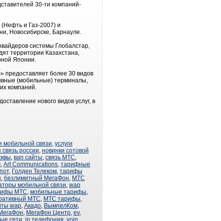
дставителей 30-ти компаний-
 (Нефть и Газ-2007) и
ни, Новосибирске, Барнауле.
овайдеров системы Глобалстар,
дят территории Казахстана,
рной Японии.
л» предоставляет более 30 видов
тивные (мобильные) терминалы,
ких компаний.
оставление нового видов услуг, в
и мобильной связи
,
услуги
 связь россии
,
новинки сотовой
сквы
,
вап сайты
,
связь МТС
,
м
,
Art Communications
,
тарифные
пот
,
Голден Телеком
,
тарифы
н
,
безлимитный МегаФон
,
МТС
аторы мобильной связи
,
wap
рифы МТС
,
мобильные тарифы
,
ративный МТС
,
МТС тарифы
,
йты wap
,
Акадо
,
ВымпелКом
,
МегаФон
,
МегаФон Центр
,
ev
,
ые сети
,
ip телефония
,
voip
,