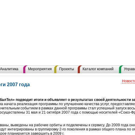
Аналитика
Мероприятия
Проекты
Каталог компаний
Управ
Новост
ги 2007 года
балТел» подводит итоги и объявляет о результатах своей деятельности з
 была начата реализация программы по улучшению качества услуг, предоставл
чительным событием в рамках данной программы стал успешный запуск вось
ли осуществлены 31 мая и 21 октября 2007 года с помощью носителей «Союз-Ф
ваны, выведены на рабочие орбиты и подключены к сервису. До 2009 года он
будут интегрированы в группировку 2-го поколения в рамках общего плана по
рое планируется завершить в 2009 г.