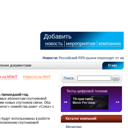
Добавить
новость
мероприятие
компанию
Новости:
Российский RPA-рынок переходит от автомат
ление документами
О нас
и на MSKIT
Новости на NNIT
Поиск:
Тесты цифровой техники
а прошедший год.
яемых абонентам спутниковой
ми новых спутников связи. Оба
регат» семейства ракет «Союз» с
и будут использованы в работе
Каталог компаний
 обновлению спутниковой
Мегаплан