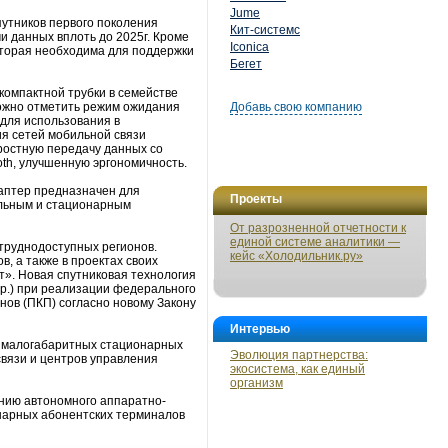
Jume
путников первого поколения
Кит-системс
и данных вплоть до 2025г. Кроме
Iconica
которая необходима для поддержки
Бегет
компактной трубки в семействе
ожно отметить режим ожидания
Добавь свою компанию
для использования в
ия сетей мобильной связи
ростную передачу данных со
oth, улучшенную эргономичность.
даптер предназначен для
Проекты
ильным и стационарным
От разрозненной отчетности к
единой системе аналитики —
труднодоступных регионов.
кейс «Холодильник.ру»
в, а также в проектах своих
». Новая спутниковая технология
др.) при реализации федерального
нов (ПКП) согласно новому Закону
Интервью
0 малогабаритных стационарных
Эволюция партнерства:
вязи и центров управления
экосистема, как единый
организм
ению автономного аппаратно-
онарных абонентских терминалов