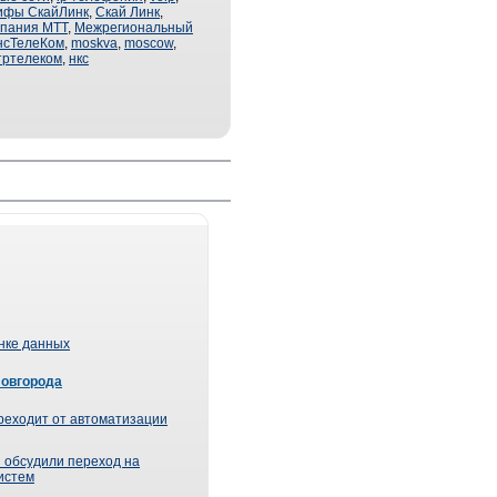
ифы СкайЛинк
,
Скай Линк
,
мпания МТТ
,
Межрегиональный
нсТелеКом
,
moskva
,
moscow
,
тртелеком
,
нкс
ынке данных
Новгорода
реходит от автоматизации
 обсудили переход на
истем