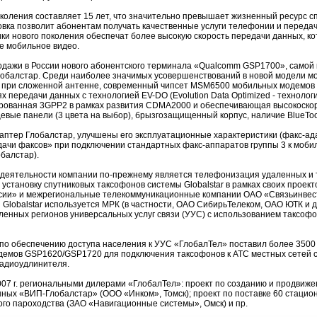
поколения составляет 15 лет, что значительно превышает жизненный ресурс с
ровка позволит абонентам получать качественные услуги телефонии и передач
ники нового поколения обеспечат более высокую скорость передачи данных, 
ое мобильное видео.
родажи в России нового абонентского терминала «Qualcomm GSP1700», самой 
обалстар. Среди наиболее значимых усовершенствований в новой модели м
в при сложенной антенне, современный чипсет MSM6500 мобильных модемов 
 передачи данных с технологией EV-DO (Evolution Data Optimized - технолог
зированная 3GPP2 в рамках развития CDMA2000 и обеспечивающая высокоско
цевые панели (3 цвета на выбор), брызгозащищенный корпус, наличие BlueTo
аптер Глобалстар, улучшены его эксплуатационные характеристики (факс-а
дачи факсов» при подключении стандартных факс-аппаратов группы 3 к моб
балстар).
деятельности компании по-прежнему является телефонизация удаленных и 
установку спутниковых таксофонов системы Globalstar в рамках своих проекто
ссии» и межрегиональные телекоммуникационные компании ОАО «Связьинвест
ы Globalstar используется МРК (в частности, ОАО СибирьТелеком, ОАО ЮТК и 
енных регионов универсальных услуг связи (УУС) с использованием таксофо
а по обеспечению доступа населения к УУС «ГлобалТел» поставил более 350
демов GSP1620/GSP1720 для подключения таксофонов к АТС местных сетей с
радиоудлинителя.
007 г. региональными дилерами «ГлобалТел»: проект по созданию и продвиж
ных «ВИП-Глобалстар» (ООО «Инком», Томск); проект по поставке 60 стаци
о пароходства (ЗАО «Навигационные системы», Омск) и пр.