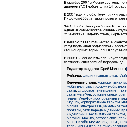
В октябре 2007 в Москве состоялся о
дилеров ЗАО ГлобалТел из 14 городов
В 2007 году «ГлобалТел» принял участ
ИнфоКом-2007, а также провела презе
ЗАО «ГлобалТел» уже более 10 лет я
одной из самых востребованных спутн
Узбекистана, Таджикистана, Кыргызст
К январю 2008 г. количество абонент
услуг подвижной радиосвязи и телема
стационарные терминалы и спутниковые
В 2008 г. «ГлобалТел» планирует осущ
частности симплексной передачи данны
Редактор раздела:
Юрий Мальцев (
Рубрики:
Фиксированная связь
,
Моби
Ключевые слова:
корпоративная м
мобильной связи
,
форум мобильной 
связи
,
цифровое телевидение
,
Triple
связь МегаФон
,
сотовые операторы
,
планы МегаФон
,
корпоративные та
SkyLink
,
корпоративные тарифы Би
Москва
,
электросвязь
,
кабельное те
порталы
,
сети передачи данных
,
пря
Яндекс.Wi-Fi
,
безлимитные тарифы
,
МегаФон Москва
,
сотовая связь тар
МТС
,
Билайн Москва
,
3G
,
EDGE
,
GP
теле2
,
gprs интернет
,
фиксированная