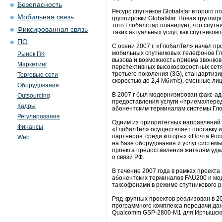
Безопасность
Ресурс спутников Globalstar второго 
Мобильная связь
группировки Globalstar. Новая группи
того Глобалстар планирует, что спут
Фиксированная связь
таких актуальных услуг, как спутников
ПО
С осени 2007 г. «ГлобалТел» начал п
мобильных спутниковых телефонов Гл
Рынок ПК
вызова и возможность приема звонко
Маркетинг
перспективных высокоскоростных сетях
третьего поколения (3G), стандарти
Торговые сети
скоростью до 2,4 Мбит/с), сменные ли
Оборудование
В 2007 г был модернизирован факс-ад
Outsourcing
предоставления услуги «приема/пере
Кадры
абонентским терминалам системы Гло
Регулирование
Одним из приоритетных направлений 
Финансы
«ГлобалТел» осуществляет поставку и 
партнеров, среди которых «Почта Ро
Web
на базе оборудования и услуг систем
проекта предоставления жителям удал
о связи РФ.
В течение 2007 года в рамках проект
абонентских терминалов FAU200 и мо
таксофонами в режиме спутникового 
Ряд крупных проектов реализован в 2
программного комплекса передачи дан
Qualcomm GSP-2800-М1 для Иртышског