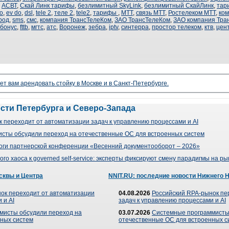
,
АСВТ
,
Скай Линк тарифы
,
безлимитный SkyLink
,
безлимитный СкайЛинк
,
тар
o
,
ev do
,
dsl
,
tele 2
,
теле 2
,
tele2
,
тарифы
,
МТТ
,
связь МТТ
,
Ростелеком МТТ
,
ко
род
,
sms
,
смс
,
компания ТрансТелеКом
,
ЗАО ТрансТелеКом
,
ЗАО компания Тра
бонус
,
fttb
,
мгтс
,
атс
,
Воронеж
,
зебра
,
iptv
,
синтерра
,
простор телеком
,
ктв
,
цен
ет вам арендовать стойку в Москве и в Санкт-Петербурге.
ости Петербурга и Северо-Запада
 переходит от автоматизации задач к управлению процессами и AI
сты обсудили переход на отечественные ОС для встроенных систем
оги партнерской конференции «Весенний документооборот – 2026»
го хаоса к governed self-service: эксперты фиксируют смену парадигмы на р
сквы и Центра
NNIT.RU: последние новости Нижнего 
ок переходит от автоматизации
04.08.2026
Российский RPA-рынок пе
 и AI
задач к управлению процессами и AI
мисты обсудили переход на
03.07.2026
Системные программисты
ных систем
отечественные ОС для встроенных с