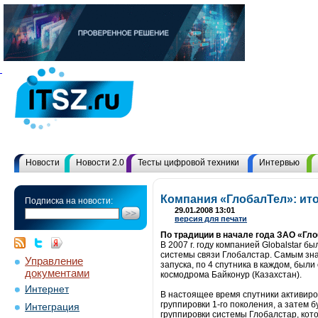
Новости
Новости 2.0
Тесты цифровой техники
Интервью
Компания «ГлобалТел»: ито
Подписка на новости:
29.01.2008 13:01
версия для печати
По традиции в начале года ЗАО «Гло
В 2007 г. году компанией Globalstar
системы связи Глобалстар. Самым зна
Управление
запуска, по 4 спутника в каждом, бы
документами
космодрома Байконур (Казахстан).
Интернет
В настоящее время спутники активиро
группировки 1-го поколения, а затем 
Интеграция
группировки системы Глобалстар, кото