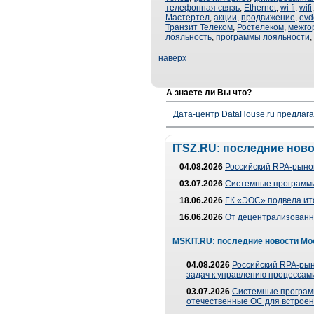
телефонная связь
,
Ethernet
,
wi fi
,
wifi
Мастертел
,
акции
,
продвижение
,
evd
Транзит Телеком
,
Ростелеком
,
межго
лояльность
,
программы лояльности
,
наверх
А знаете ли Вы что?
Дата-центр DataHouse.ru предлага
ITSZ.RU: последние нов
04.08.2026
Российский RPA-рынок
03.07.2026
Системные программи
18.06.2026
ГК «ЭОС» подвела ит
16.06.2026
От децентрализованно
MSKIT.RU: последние новости Мо
04.08.2026
Российский RPA-рын
задач к управлению процессами
03.07.2026
Системные програм
отечественные ОС для встроен