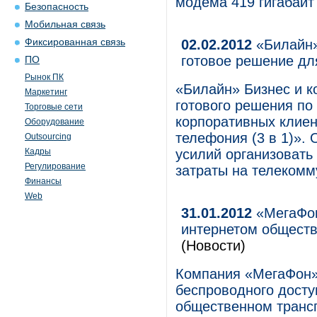
модема 419 гигабайт
Безопасность
Мобильная связь
Фиксированная связь
02.02.2012
«Билайн»
готовое решение дл
ПО
Рынок ПК
«Билайн» Бизнес и к
Маркетинг
готового решения по
Торговые сети
корпоративных клиен
Оборудование
телефония (3 в 1)».
Outsourcing
Кадры
усилий организовать 
Регулирование
затраты на телекомм
Финансы
Web
31.01.2012
«МегаФон
интернетом обществ
(Новости)
Компания «МегаФон»
беспроводного досту
общественном транс