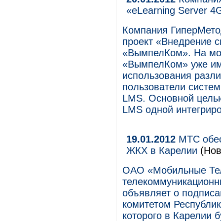
«eLearning Server 4
Компания ГиперМето
проект «Внедрение с
«ВымпелКом». На мо
«ВымпелКом» уже им
использования разли
пользователи систем
LMS. Основной цель
LMS одной интегрир
19.01.2012
МТС обес
ЖКХ в Карелии
(Нов
ОАО «Мобильные Те
телекоммуникационны
объявляет о подписа
комитетом Республик
которого в Карелии 