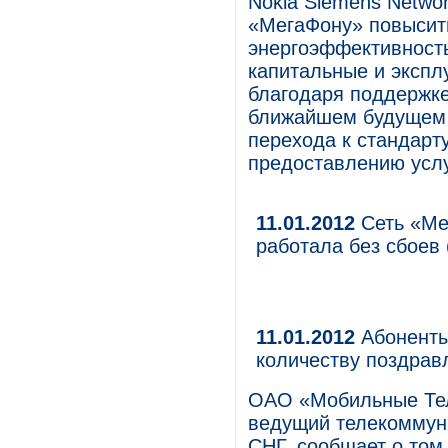
Nokia Siemens Netwo
«МегаФону» повысить
энергоэффективность
капитальные и экспл
благодаря поддержке
ближайшем будущем 
перехода к стандарту
предоставлению услу
11.01.2012
Сеть «Ме
работала без сбоев
11.01.2012
Абоненты
количеству поздрав
ОАО «Мобильные Те
ведущий телекоммуни
СНГ, сообщает о том