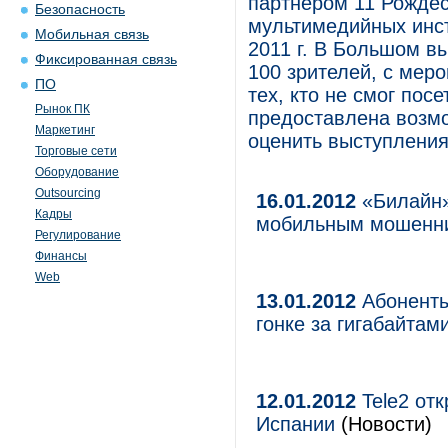
партнером 11 Рождес
Безопасность
мультимедийных инс
Мобильная связь
2011 г. В Большом в
Фиксированная связь
100 зрителей, с мер
ПО
тех, кто не смог пос
Рынок ПК
предоставлена возмо
Маркетинг
оценить выступления
Торговые сети
Оборудование
Outsourcing
16.01.2012
«Билайн»
Кадры
мобильным мошенн
Регулирование
Финансы
Web
13.01.2012
Абоненты
гонке за гигабайтам
12.01.2012
Tele2 от
Испании
(Новости)