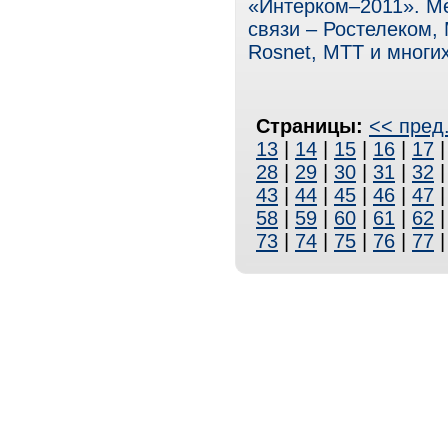
«Интерком–2011». М
связи – Ростелеком,
Rosnet, МТТ и многих
Страницы:
<< пред
13
|
14
|
15
|
16
|
17
28
|
29
|
30
|
31
|
32
43
|
44
|
45
|
46
|
47
58
|
59
|
60
|
61
|
62
73
|
74
|
75
|
76
|
77