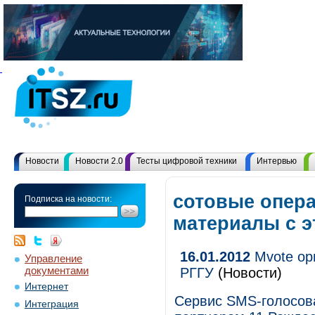
Новости
Новости 2.0
Тесты цифровой техники
Интервью
сотовые опера
Подписка на новости:
материалы с 
16.01.2012
Mvote ор
Управление
документами
РГГУ
(Новости)
Интернет
Сервис SMS-голосов
Интеграция