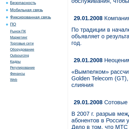
обслуживания, чтобы
Безопасность
Мобильная связь
Фиксированная связь
29.01.2008
Компания
ПО
По традиции в начал
Рынок ПК
объявляет о результ
Маркетинг
год.
Торговые сети
Оборудование
Outsourcing
29.01.2008
Неоцени
Кадры
Регулирование
«Вымпелком» рассчит
Финансы
Golden Telecom (GT),
Web
слияния
29.01.2008
Сотовые 
В 2007 г. разрыв ме
абонентов в России 
Дело в том, что МТС