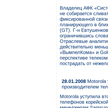
Владелец АФК «Сист
не собирается слива
фиксированной связ
планирующего в ближ
(GT). Г-н Евтушенко
ограничившись слова
Отраслевые аналитик
действительно меньш
«ВымпелКома» и Gold
перспективе телеко
пострадать от нежел
28.01.2008
Motorola
производителем те
Motorola уступила в
телефонов корейской
менеджерам Samsung