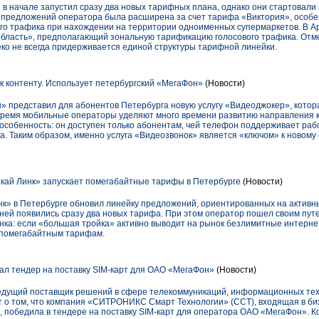
в начале запустил сразу два новых тарифных плана, однако они стартовали в
 предложений оператора была расширена за счет тарифа «Виктория», особе
о трафика при нахождении на территории одноименных супермаркетов. В Ар
ласть», предполагающий зональную тарификацию голосового трафика. Отме
еко не всегда придерживается единой структуры тарифной линейки.
 к контенту. Использует петербургский «МегаФон»
(Новости)
 представил для абонентов Петербурга новую услугу «Видеоджокер», котора
время мобильные операторы уделяют много времени развитию направления к
 особенность: он доступен только абонентам, чей телефон поддерживает рабо
. Таким образом, именно услуга «Видеозвонок» является «ключом» к новому 
кай Линк» запускает помегабайтные тарифы в Петербурге
(Новости)
нк» в Петербурге обновил линейку предложений, ориентированных на активн
 ней появились сразу два новых тарифа. При этом оператор пошел своим пут
а: если «большая тройка» активно выводит на рынок безлимитные интерне
к помегабайтным тарифам.
 тендер на поставку SIM-карт для ОАО «МегаФон»
(Новости)
дущий поставщик решений в сфере телекоммуникаций, информационных тех
ет о том, что компания «СИТРОНИКС Смарт Технологии» (ССТ), входящая в б
обедила в тендере на поставку SIM-карт для оператора ОАО «МегаФон». Ко