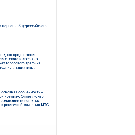
м первого общероссийского
вогоднее предложение –
рисетевого голосового
кет голосового трафика
огодние инициативы.
е основная особенность –
ри «семьи». Отметим, что
 преддверии новогодних
 в рекламной кампании МТС.