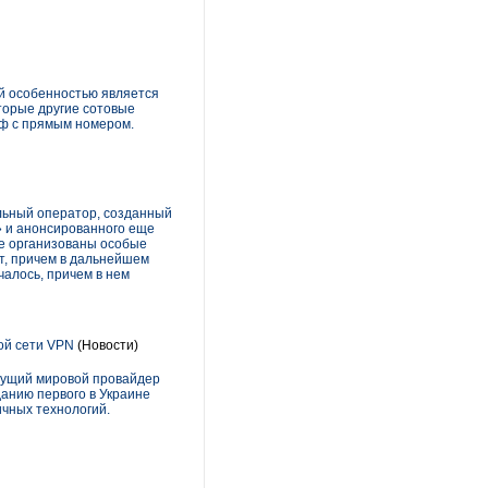
й особенностью является
торые другие сотовые
иф с прямым номером.
альный оператор, созданный
 и анонсированного еще
кже организованы особые
т, причем в дальнейшем
алось, причем в нем
ой сети VPN
(Новости)
дущий мировой провайдер
данию первого в Украине
ичных технологий.