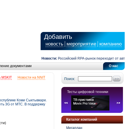
Добавить
новость
мероприятие
компанию
Новости:
Российский RPA-рынок переходит от автоматиз
ление документами
О нас
а MSKIT
Новости на NNIT
Поиск:
Тесты цифровой техники
еспублике Коми Сыктывкаре.
еть 3G от МТС. В поддержку
Каталог компаний
сти)
Мегаплан