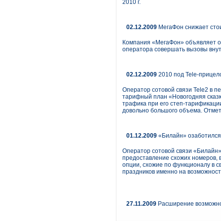
2010 г.
02.12.2009
МегаФон снижает стои
Компания «МегаФон» объявляет о 
оператора совершать вызовы внут
02.12.2009
2010 под Tele-прицел
Оператор сотовой связи Tele2 в п
тарифный план «Новогодняя сказк
трафика при его степ-тарификации
довольно большого объема. Отмет
01.12.2009
«Билайн» озаботилс
Оператор сотовой связи «Билайн» 
предоставление схожих номеров, в
опции, схожие по функционалу в с
праздников именно на возможност
27.11.2009
Расширение возможно