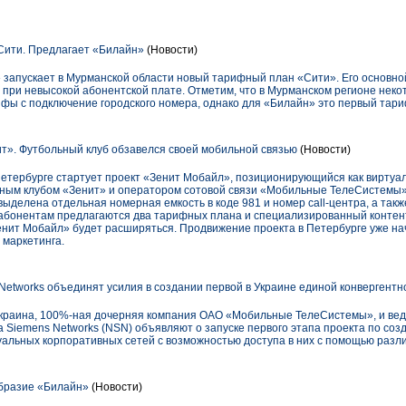
Сити. Предлагает «Билайн»
(Новости)
 запускает в Мурманской области новый тарифный план «Сити». Его основно
 при невысокой абонентской плате. Отметим, что в Мурманском регионе неко
фы с подключение городского номера, однако для «Билайн» это первый тар
т». Футбольный клуб обзавелся своей мобильной связью
(Новости)
 Петербурге стартует проект «Зенит Мобайл», позиционирующийся как вирту
ьным клубом «Зенит» и оператором сотовой связи «Мобильные ТелеСистемы»
 выделена отдельная номерная емкость в коде 981 и номер call-центра, а та
 абонентам предлагаются два тарифных плана и специализированный контен
енит Мобайл» будет расширяться. Продвижение проекта в Петербурге уже нач
 маркетинга.
Networks объединят усилия в создании первой в Украине единой конвергентн
краина, 100%-ная дочерняя компания ОАО «Мобильные ТелеСистемы», и ве
 Siemens Networks (NSN) объявляют о запуске первого этапа проекта по соз
уальных корпоративных сетей с возможностью доступа в них с помощью разл
бразие «Билайн»
(Новости)