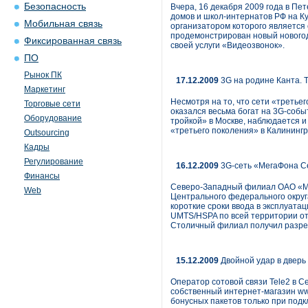
Безопасность
Вчера, 16 декабря 2009 года в П
домов и школ-интернатов РФ на Ку
Мобильная связь
организатором которого является 
продемонстрирован новый новогод
Фиксированная связь
своей услуги «Видеозвонок».
ПО
Рынок ПК
17.12.2009
3G на родине Канта. 
Маркетинг
Несмотря на то, что сети «третье
Торговые сети
оказался весьма богат на 3G-соб
Оборудование
тройкой» в Москве, наблюдается 
«третьего поколения» в Калинингр
Outsourcing
Кадры
Регулирование
16.12.2009
3G-сеть «МегаФона С
Финансы
Северо-Западный филиал ОАО «Мег
Web
Центрального федерального округ
короткие сроки ввода в эксплуата
UMTS/HSPA по всей территории от
Столичный филиал получил разреш
15.12.2009
Двойной удар в дверь
Оператор сотовой связи Tele2 в С
собственный интернет-магазин www
бонусных пакетов только при подк