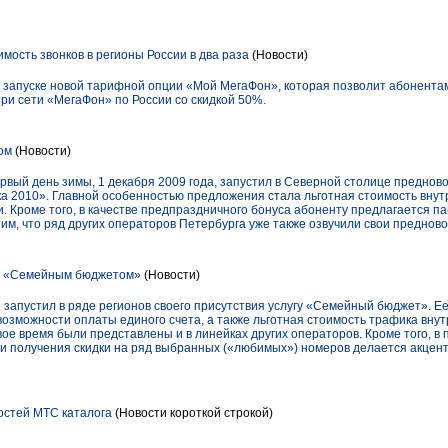
мость звонков в регионы России в два раза
(Новости)
запуске новой тарифной опции «Мой МегаФон», которая позволит абонента
ри сети «МегаФон» по России со скидкой 50%.
ом
(Новости)
ервый день зимы, 1 декабря 2009 года, запустил в Северной столице предно
а 2010». Главной особенностью предложения стала льготная стоимость внут
. Кроме того, в качестве предпраздничного бонуса абоненту предлагается па
им, что ряд других операторов Петербурга уже также озвучили свои преднов
я «Семейным бюджетом»
(Новости)
запустил в ряде регионов своего присутствия услугу «Семейный бюджет». Е
озможности оплаты единого счета, а также льготная стоимость трафика внут
вое время были представлены и в линейках других операторов. Кроме того, в
и получения скидки на ряд выбранных («любимых») номеров делается акцент
стей МТС каталога
(Новости короткой строкой)