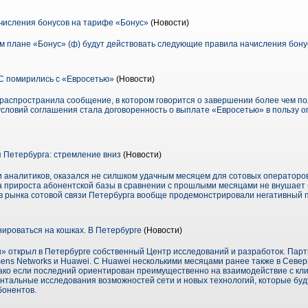
исления бонусов на тарифе «Бонус»
(Новости)
ом плане «Бонус» (ф) будут действовать следующие правила начисления бону
С помирились с «Евросетью»
(Новости)
распространила сообщение, в котором говорится о завершении более чем по
словий соглашения стала договоренность о выплате «Евросетью» в пользу оп
Петербурга: стремление вниз
(Новости)
 аналитиков, оказался не силшком удачным месяцем для сотовых операторов –
 прироста абонентской базы в сравнении с прошлыми месяцами не внушает 
ков рынка сотовой связи Петербурга вообще продемонстрировали негативный 
ироваться на кошках. В Петербурге
(Новости)
» открыл в Петербурге собственный Центр исследований и разработок. Пар
mens Networks и Huawei. C Huawei несколькими месяцами ранее также в Севе
ко если последний ориентирован преимущественно на взаимодействие с кли
тальные исследования возможностей сети и новых технологий, которые буд
бонентов.