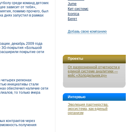
утболу среди команд детских
Jume
ее зависит от тебя»,
Кит-системс
риятия, помимо прочего, был
Iconica
а днях запустил в рамках
Бегет
Добавь свою компанию
рации, декабрь 2009 года
о» 3G-покрытия «Большой
 расширили покрытие сети
Проекты
От разрозненной отчетности к
единой системе аналитики —
кейс «Холодильник.ру»
 четырех регионах
стью инициативы стали
онах обеспечил наличие сети
иалов, то только вчера
Интервью
Эволюция партнерства:
экосистема, как единый
организм
вых контрактов через
озможность получения