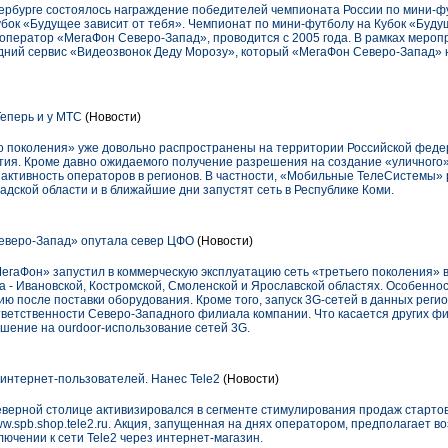
етербурге состоялось награждение победителей чемпионата России по мини-ф
бок «Будущее зависит от тебя». Чемпионат по мини-футболу на Кубок «Будущ
оператор «МегаФон Северо-Запад», проводится с 2005 года. В рамках мероп
ний сервис «Видеозвонок Деду Морозу», который «МегаФон Северо-Запад» н
Теперь и у МТС
(Новости)
го поколения» уже довольно распространены на территории Российской феде
ытия. Кроме давно ожидаемого получение разрешения на создание «уличног
и активность операторов в регионов. В частности, «Мобильные ТелеСистемы»
адской области и в ближайшие дни запустят сеть в Республике Коми.
еверо-Запад» опутала север ЦФО
(Новости)
аФон» запустил в коммерческую эксплуатацию сеть «третьего поколения» в
а - Ивановской, Костромской, Смоленской и Ярославской областях. Особенно
цию после поставки оборудования. Кроме того, запуск 3G-сетей в данных реги
ветственности Северо-Западного филиала компании. Что касается других фил
ение на ourdoor-использование сетей 3G.
 интернет-пользователей. Нанес Tele2
(Новости)
еверной столице активизировался в сегменте стимулирования продаж старто
.spb.shop.tele2.ru. Акция, запущенная на днях оператором, предполагает в
лючении к сети Tele2 через интернет-магазин.