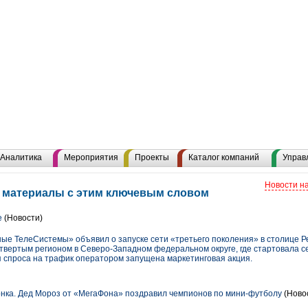
Аналитика
Мероприятия
Проекты
Каталог компаний
Управ
Новости н
е материалы с этим ключевым словом
е
(Новости)
ые ТелеСистемы» объявил о запуске сети «третьего поколения» в столице Р
твертым регионом в Северо-Западном федеральном округе, где стартовала с
 спроса на трафик оператором запущена маркетинговая акция.
нка. Дед Мороз от «МегаФона» поздравил чемпионов по мини-футболу
(Ново