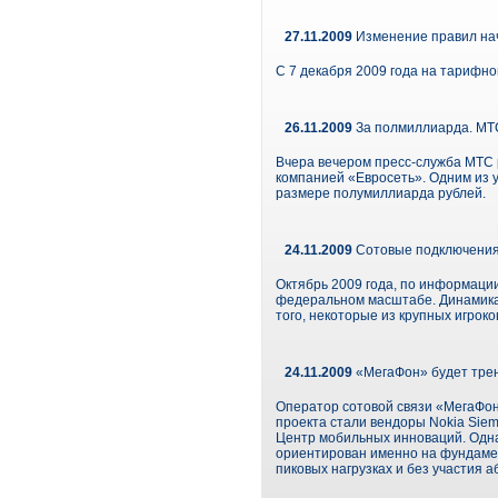
27.11.2009
Изменение правил нач
С 7 декабря 2009 года на тарифн
26.11.2009
За полмиллиарда. МТ
Вчера вечером пресс-служба МТС 
компанией «Евросеть». Одним из у
размере полумиллиарда рублей.
24.11.2009
Сотовые подключения 
Октябрь 2009 года, по информации
федеральном масштабе. Динамика
того, некоторые из крупных игро
24.11.2009
«МегаФон» будет трен
Оператор сотовой связи «МегаФон
проекта стали вендоры Nokia Sie
Центр мобильных инноваций. Одна
ориентирован именно на фундамен
пиковых нагрузках и без участия а