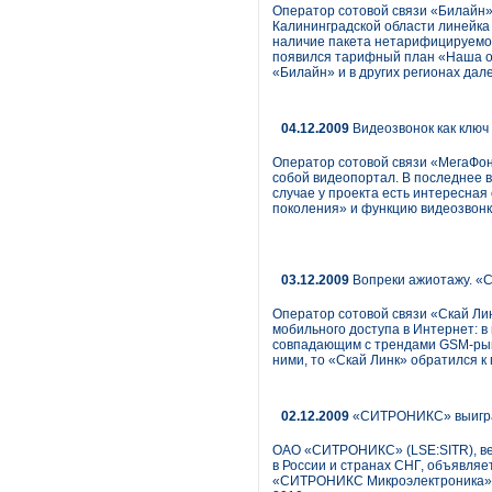
Оператор сотовой связи «Билайн» 
Калининградской области линейка
наличие пакета нетарифицируемог
появился тарифный план «Наша об
«Билайн» и в других регионах дал
04.12.2009
Видеозвонок как ключ
Оператор сотовой связи «МегаФон»
собой видеопортал. В последнее 
случае у проекта есть интересная
поколения» и функцию видеозвонка
03.12.2009
Вопреки ажиотажу. «С
Оператор сотовой связи «Скай Ли
мобильного доступа в Интернет: в
совпадающим с трендами GSM-рынк
ними, то «Скай Линк» обратился 
02.12.2009
«СИТРОНИКС» выиграл
ОАО «СИТРОНИКС» (LSE:SITR), ве
в России и странах СНГ, объявля
«СИТРОНИКС Микроэлектроника», п