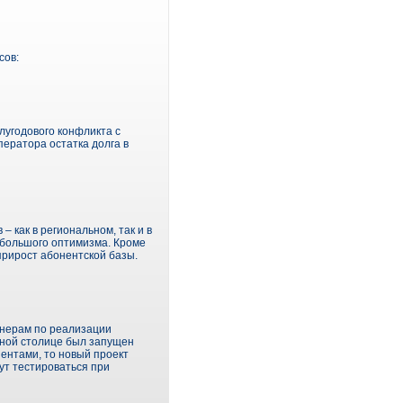
сов:
лугодового конфликта с
ератора остатка долга в
 как в региональном, так и в
большого оптимизма. Кроме
прирост абонентской базы.
тнерам по реализации
рной столице был запущен
ентами, то новый проект
ут тестироваться при