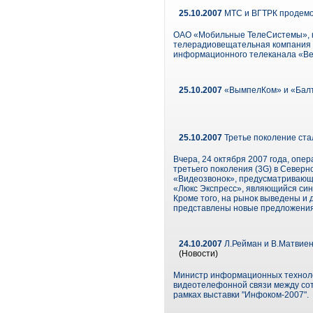
25.10.2007
МТС и BГТРК продемо
ОАО «Мобильные ТелеСистемы», кр
телерадиовещательная компания (
информационного телеканала «Ве
25.10.2007
«ВымпелКом» и «Балти
25.10.2007
Третье поколение ста
Вчера, 24 октября 2007 года, опе
третьего поколения (3G) в Северно
«Видеозвонок», предусматривающ
«Люкс Экспресс», являющийся син
Кроме того, на рынок выведены и 
представлены новые предложения,
24.10.2007
Л.Рейман и В.Матвиен
(Новости)
Министр информационных технолог
видеотелефонной связи между сото
рамках выставки "Инфоком-2007".