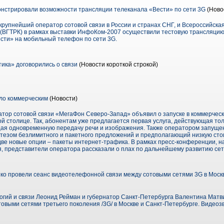
нстрировали возможности трансляции телеканала «Вести» по сети 3G
(Ново
упнейший оператор сотовой связи в России и странах СНГ, и Всероссийска
ВГТРК) в рамках выставки ИнфоКом-2007 осуществили тестовую трансляцию
сти» на мобильный телефон по сети 3G.
ка» договорились о связи
(Новости короткой строкой)
ло коммерческим
(Новости)
ратор сотовой связи «МегаФон Северо-Запад» объявил о запуске в коммерчес
й столице. Так, абонентам уже предлагается первая услуга, действующая толь
ая одновременную передачу речи и изображения. Также оператором запуще
тезом безлимитного и пакетного предложений и предполагающий низкую сто
две новые опции – пакеты интернет-трафика. В рамках пресс-конференции, н
 представители оператора рассказали о плах по дальнейшему развитию сет
ко провели сеанс видеотелефонной связи между сотовыми сетями 3G в Моск
ий и связи Леонид Рейман и губернатор Санкт-Петербурга Валентина Матв
выми сетями третьего поколения /3G/ в Москве и Санкт-Петербурге. Видеозв