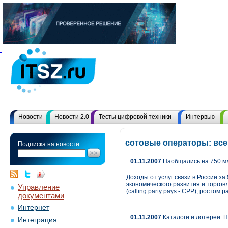
Новости
Новости 2.0
Тесты цифровой техники
Интервью
сотовые операторы: вс
Подписка на новости:
01.11.2007
Наобщались на 750 м
Доходы от услуг связи в России за
экономического развития и торгов
Управление
(calling party pays - CPP), росто
документами
Интернет
01.11.2007
Каталоги и лотереи. 
Интеграция