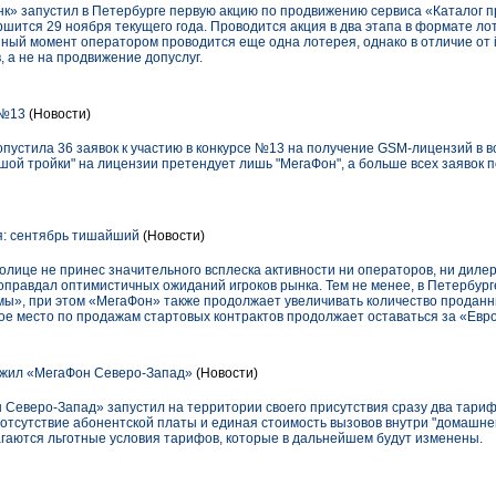
к» запустил в Петербурге первую акцию по продвижению сервиса «Каталог пр
ршится 29 ноября текущего года. Проводится акция в два этапа в формате ло
нный момент оператором проводится еще одна лотерея, однако в отличие от 
 а не на продвижение допуслуг.
 №13
(Новости)
опустила 36 заявок к участию в конкурсе №13 на получение GSM-лицензий в 
ьшой тройки" на лицензии претендует лишь "МегаФон", а больше всех заявок
: сентябрь тишайший
(Новости)
олице не принес значительного всплеска активности ни операторов, ни дилер
 оправдал оптимистичных ожиданий игроков рынка. Тем не менее, в Петербур
», при этом «МегаФон» также продолжает увеличивать количество проданны
вое место по продажам стартовых контрактов продолжает оставаться за «Евр
жил «МегаФон Северо-Запад»
(Новости)
 Северо-Запад» запустил на территории своего присутствия сразу два тари
тсутствие абонентской платы и единая стоимость вызовов внутри "домашнег
аются льготные условия тарифов, которые в дальнейшем будут изменены.