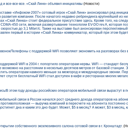
 и все-все-все. «Скай Линк» объявил инициативы
(Новости)
ыставке «Инфоком-2007» сотовый игрок «Скай Линк» анонсировал ряд инициа
 развития компании. После начатого недавно ребрендинга крупнейшей из ни
нах «Скай Линка» стоит федеральное присутствие здесь. Кроме того, на след
DMA-450 сети, включая развертывание технологии EV-DO rev.A, которая поз
 скоростью до 3,1 Мбит/с. Также на выставке был анонсирован перспективны
ставлен первый в истории «Скай Линка» коммуникатор, который при этом буде
вонок/Телефоны с поддержкой WiFi позволяют экономить на разговорах без 
ддержкой WiFi в 2004 г. попортило операторам нервы. WiFi — стандарт бес
 возможно на расстоянии в несколько десятков метров от базовой станции. 
атить операторам намного меньше за межгород и международные звонки. Перв
у лет спустя бесплатный WiFi стал доступен в кафе и ресторанах многих мегап
сь/В этом году доходы российских операторов мобильной связи вырастут в п
 мобильной связи в России начался рост среднего дохода операторов на абон
 противоположная — выручка компаний в пересчете на абонента постоянно с
остигнет дна и каким это дно будет. Может, $5 в месяц? А может, $3 в месяц, 
крытии собственного эксклюзивного салона сотовой связи в г. Кронштадт.
(Н