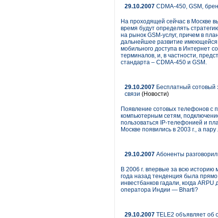
29.10.2007
CDMA-450, GSM, бренд
На проходящей сейчас в Москве в
время будут определять стратегию
на рынок GSM-услуг, причем в пла
дальнейшее развитие имеющейся C
мобильного доступа в Интернет со
терминалов, и, в частности, пред
стандарта – CDMA-450 и GSM.
29.10.2007
Бесплатный сотовый з
связи
(Новости)
Появление сотовых телефонов с по
компьютерным сетям, подключение
пользоваться IP-телефонией и пл
Москве появились в 2003 г., а пар
29.10.2007
Абоненты разговорили
В 2006 г. впервые за всю историю
года назад тенденция была прямо
инвестбанков гадали, когда ARPU д
оператора Индии — Bharti?
29.10.2007
TELE2 объявляет об от