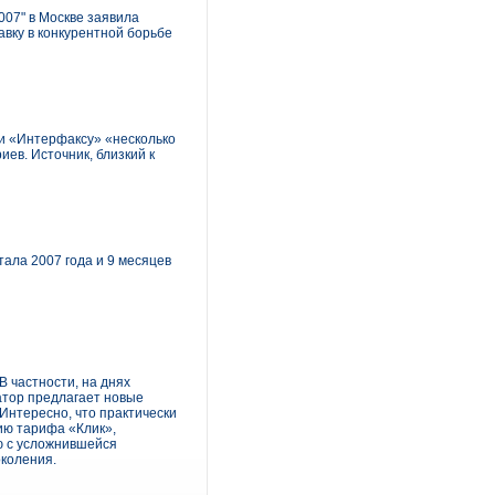
007" в Москве заявила
авку в конкурентной борьбе
али «Интерфаксу» «несколько
ев. Источник, близкий к
ала 2007 года и 9 месяцев
 частности, на днях
ратор предлагает новые
Интересно, что практически
ию тарифа «Клик»,
ю с усложнившейся
околения.