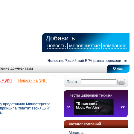
Добавить
новость
мероприятие
компанию
Новости:
Российский RPA-рынок переходит от автомат
ление документами
О нас
а MSKIT
Новости на NNIT
Поиск:
Тесты цифровой техники
нку представило Министерство
м принципа "платит звонящий"
г.
Каталог компаний
Мегаплан