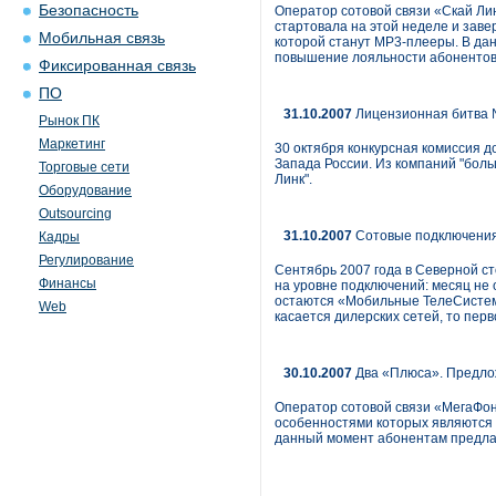
Безопасность
Оператор сотовой связи «Скай Лин
стартовала на этой неделе и заве
Мобильная связь
которой станут MP3-плееры. В да
повышение лояльности абонентов,
Фиксированная связь
ПО
31.10.2007
Лицензионная битва
Рынок ПК
Маркетинг
30 октября конкурсная комиссия д
Запада России. Из компаний "бол
Торговые сети
Линк".
Оборудование
Outsourcing
31.10.2007
Сотовые подключения
Кадры
Регулирование
Сентябрь 2007 года в Северной ст
Финансы
на уровне подключений: месяц не
остаются «Мобильные ТелеСистемы
Web
касается дилерских сетей, то пер
30.10.2007
Два «Плюса». Предло
Оператор сотовой связи «МегаФон
особенностями которых являются о
данный момент абонентам предлаг