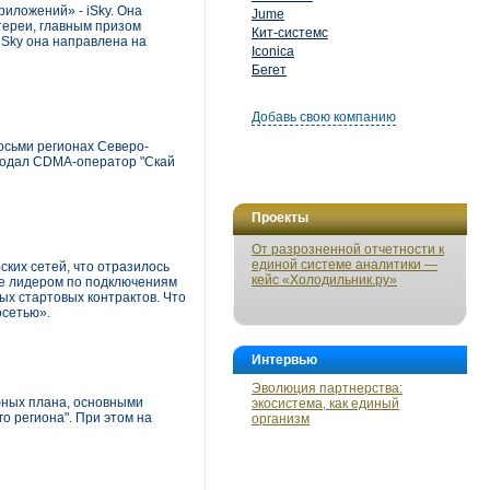
иложений» - iSky. Она
Jume
тереи, главным призом
Кит-системс
iSky она направлена на
Iconica
Бегет
Добавь свою компанию
восьми регионах Северо-
 подал CDMA-оператор "Скай
Проекты
От разрозненной отчетности к
единой системе аналитики —
ских сетей, что отразилось
кейс «Холодильник.ру»
ге лидером по подключениям
х стартовых контрактов. Что
осетью».
Интервью
Эволюция партнерства:
фных плана, основными
экосистема, как единый
о региона". При этом на
организм