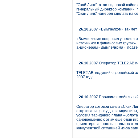
"Скай Линк" готов к ценовой войн
генеральный директор компании Гу
"Скай Линк" намерен сделать на с
26.10.2007
«Вымпелком» займет $
«Вымпелком» попросил у нескольки
источников в финансовых кругах».
акционерам «Вымпелкома», подт
26.10.2007
Оператор TELE2 AB под
TELE2 AB, ведущий европейский а
2007 года.
26.10.2007
Продвигая мобильный
Оператор сотовой связи «Скай Лин
стартовали сразу две инициативы,
условия тарифного плана «Золотая
одновременно с этим еще один иг
ориентированного на пользовател
конкурентной ситуацией из-за зап