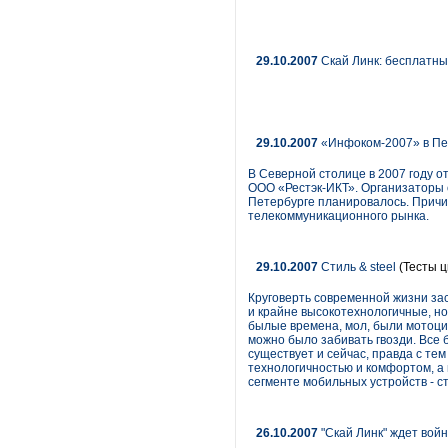
29.10.2007
Скай Линк: бесплатны
29.10.2007
«Инфоком-2007» в Пет
В Северной столице в 2007 году 
ООО «Рестэк-ИКТ». Организаторы 
Петербурге планировалось. Причи
телекоммуникационного рынка.
29.10.2007
Стиль & steel
(Тесты ц
Круговерть современной жизни зас
и крайне высокотехнологичные, н
былые времена, мол, были мотоци
можно было забивать гвозди. Все 
существует и сейчас, правда с те
технологичностью и комфортом, а 
сегменте мобильных устройств - с
26.10.2007
"Скай Линк" ждет вой