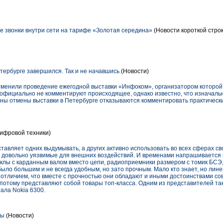
е звонки внутри сети на тарифе «Золотая середина»
(Новости короткой стро
ербурге завершился. Так и не начавшись
(Новости)
отменили проведение ежегодной выставки «Инфоком», организатором которо
официально не комментируют происходящее, однако известно, что изначальн
ны отмены выставки в Петербурге отказываются комментировать практически
ифровой техники)
тавляет одних выдумывать, а других активно использовать во всех сферах сво
о довольно уязвимые для внешних воздействий. И временами напрашивается н
клы с карданным валом вместо цепи, радиоприемники размером с томик БСЭ
было большим и не всегда удобным, но зато прочным. Мало кто знает, но лин
м отличием, что вместе с прочностью они обладают и иными достоинствами с
потому представляют собой товары топ-класса. Одним из представителей так
тала Nokia 6300.
ны
(Новости)