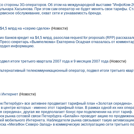
е со стороны 3G-операторов. Об этом на международной выставке "ИнфоКом-2
льнара Хасьянова. При этом сам оператор не будет менять свои тарифы. Ст
ервисное обслуживание, охват сети и узнаваемость бренда.
4,5 млрд на «серию сделок»
(Новости)
х банков кредит на $4,5 млрд, разослав request for proposals (RFP) рассказ
 Пресс-секретарь «Вымпелкома» Екатерина Осадчая отказалась от комментари
вердил информацию.
вел итоги третьего квартала 2007 года и 9 месяцев 2007 года
(Новости)
льтернативный телекоммуникационный оператор, подвел итоги третьего кварт
 Интернет
(Новости)
к Петербург» все активнее продвигает тарифный план «Золотая середина». В
 в центре которых - именно этот тарифный план. В рамках одной их них опе
 середина», другая же предполагает бонус при подключении на этот тариф. 
рок рынка сотовой связи Петербурга «Билайн» проводит акцию по продвижен
ей мобильного Интернета. Наблюдатели рынка связывают такую активизаци
уска «МегаФон Северо-Запад» в коммерческую эксплуатацию сети третьего п