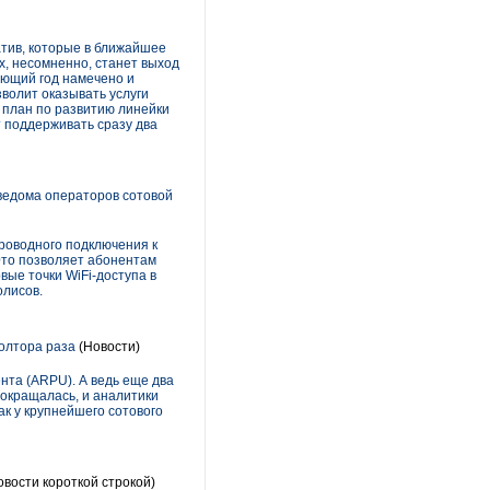
тив, которые в ближайшее
х, несомненно, станет выход
ующий год намечено и
волит оказывать услуги
й план по развитию линейки
т поддерживать сразу два
ведома операторов сотовой
проводного подключения к
Это позволяет абонентам
ые точки WiFi-доступа в
олисов.
олтора раза
(Новости)
ента (ARPU). А ведь еще два
окращалась, и аналитики
как у крупнейшего сотового
овости короткой строкой)