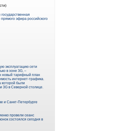
сти)
я государственная
 прямого эфира российского
кую эксплуатацию сети
ко в зоне 3G, –
н новый тарифный план
имость интернет-трафика.
а которой были
и 3G в Северной столице.
ве и Санкт-Петербурге
иенко провели сеанс
онок состоялся сегодня в