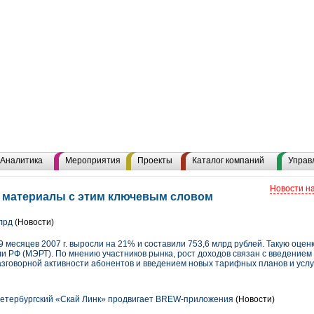
Аналитика
Мероприятия
Проекты
Каталог компаний
Управ
Новости н
е материалы с этим ключевым словом
лрд
(Новости)
 9 месяцев 2007 г. выросли на 21% и составили 753,6 млрд рублей. Такую оце
ли РФ (МЭРТ). По мнению участников рынка, рост доходов связан с введение
м разговорной активности абонентов и введением новых тарифных планов и услу
Петербургский «Скай Линк» продвигает BREW-приложения
(Новости)