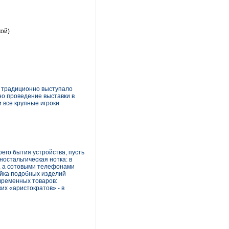
кой)
й традиционно выступало
о проведение выставки в
 все крупные игроки
его бытия устройства, пусть
остальгическая нотка: в
, а сотовыми телефонами
ейка подобных изделий
овременных товаров:
их «аристократов» - в