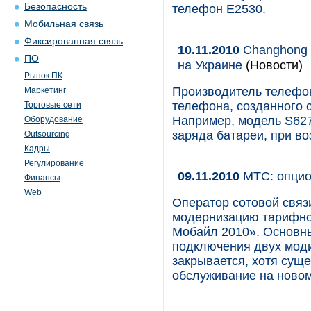
Безопасность
телефон E2530.
Мобильная связь
Фиксированная связь
10.11.2010
Changhong 
ПО
на Украине
(Новости)
Рынок ПК
Производитель телефо
Маркетинг
телефона, созданного 
Торговые сети
Например, модель S627
Оборудование
заряда батареи, при во
Outsourcing
Кадры
Регулирование
09.11.2010
МТС: опцио
Финансы
Web
Оператор сотовой свя
модернизацию тарифног
Мобайл 2010». Основны
подключения двух мод
закрывается, хотя сущ
обслуживание на ново