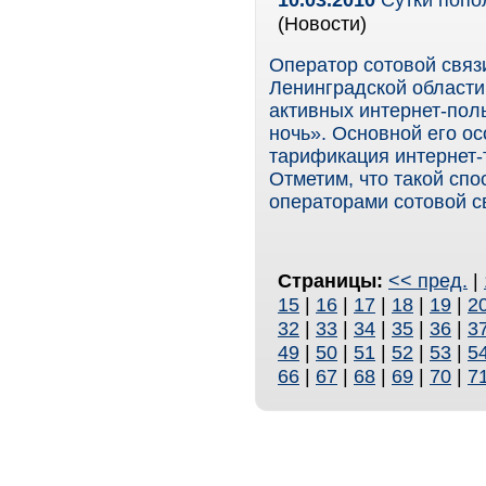
(Новости)
Оператор сотовой связ
Ленинградской области
активных интернет-пол
ночь». Основной его 
тарификация интернет-
Отметим, что такой сп
операторами сотовой с
Страницы:
<< пред.
|
15
|
16
|
17
|
18
|
19
|
2
32
|
33
|
34
|
35
|
36
|
3
49
|
50
|
51
|
52
|
53
|
5
66
|
67
|
68
|
69
|
70
|
7