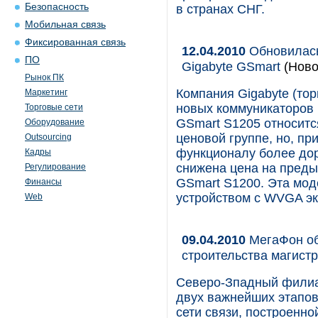
Безопасность
в странах СНГ.
Мобильная связь
Фиксированная связь
12.04.2010
Обновилась
ПО
Gigabyte GSmart
(Ново
Рынок ПК
Компания Gigabyte (тор
Маркетинг
новых коммуникаторов 
Торговые сети
GSmart S1205 относитс
Оборудование
ценовой группе, но, пр
Outsourcing
функционалу более дор
Кадры
снижена цена на пред
Регулирование
GSmart S1200. Эта мод
Финансы
устройством с WVGA эк
Web
09.04.2010
МегаФон об
строительства магист
Северо-Зпадный филиа
двух важнейших этапов
сети связи, построенно