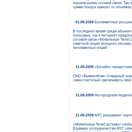
игроков рынка сотовой связи. Так
сумма бонуса зависит от объемов
01.09.2009
Безлимитные россып
В последнее время среди абонент
голосовых, так и интернет-предло
сотовой связи «Мобильные ТелеСис
пакетной опции большого объема 
безлимитных опций.
31.08.2009
«Билайн» предоставля
ОАО «ВымпелКом» (товарный знак 
самостоятельно увеличивать свой 
31.08.2009
На городском педагог
31.08.2009
МТС расширяет партне
«Мобильные ТелеСистемы» сообщае
В рамках сотрудничества МТС обе