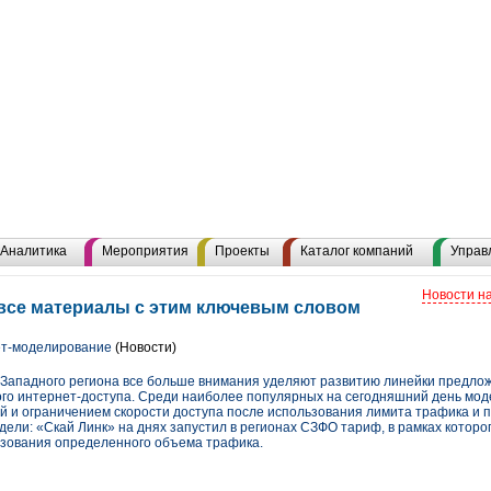
Аналитика
Мероприятия
Проекты
Каталог компаний
Управ
Новости н
 все материалы с этим ключевым словом
т-моделирование
(Новости)
Западного региона все больше внимания уделяют развитию линейки предло
го интернет-доступа. Среди наиболее популярных на сегодняшний день мо
й и ограничением скорости доступа после использования лимита трафика и 
дели: «Скай Линк» на днях запустил в регионах СЗФО тариф, в рамках которо
ьзования определенного объема трафика.