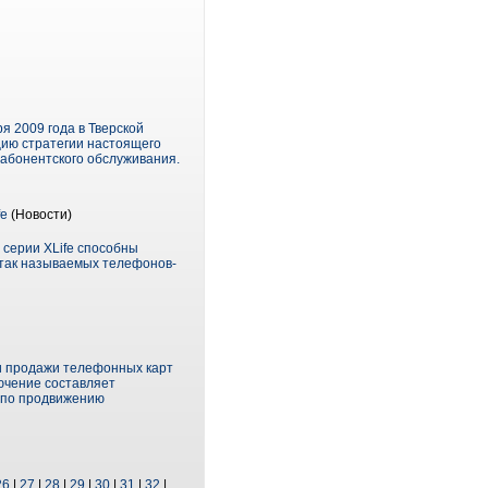
я 2009 года в Тверской
цию стратегии настоящего
 абонентского обслуживания.
fe
(Новости)
 серии XLife способны
 так называемых телефонов-
ли продажи телефонных карт
ючение составляет
я по продвижению
26
|
27
|
28
|
29
|
30
|
31
|
32
|