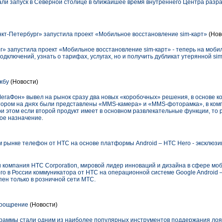
и запуск в Северной столице в ближайшее время внутреннего Центра разра
т-Петербург» запустила проект «Мобильное восстановление sim-карт»
(Нов
» запустила проект «Мобильное восстановление sim-карт» - теперь на моби
дключений, узнать о тарифах, услугах, но и получить дубликат утерянной sim
жбу
(Новости)
аФон» вывел на рынок сразу два новых «коробочных» решения, в основе к
ором на днях были представлены «MMS-камера» и «MMS-фоторамка», в ком
 этом если второй продукт имеет в основном развлекательные функции, то 
ое назначение.
 рынке телефон от HTC на основе платформы Android – HTC Hero - эксклюзи
омпания HTC Corporation, мировой лидер инноваций и дизайна в сфере моб
о в России коммуникатора от НТС на операционной системе Google Android 
ен только в розничной сети МТС.
поощрение
(Новости)
граммы стали одним из наиболее популярных инструментов поддержания лоя