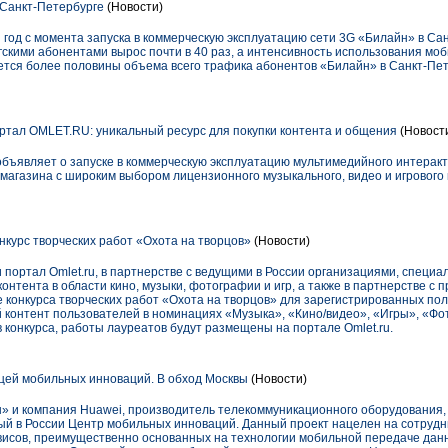
 Санкт-Петербурге
(Новости)
 год с момента запуска в коммерческую эксплуатацию сети 3G «Билайн» в Сан
скими абонентами вырос почти в 40 раз, а интенсивность использования мо
ается более половины объема всего трафика абонентов «Билайн» в Санкт-Пе
тал OMLET.RU: уникальный ресурс для покупки контента и общения
(Новост
являет о запуске в коммерческую эксплуатацию мультимедийного интеракт
о магазина с широким выбором лицензионного музыкального, видео и игровог
нкурс творческих работ «Охота на творцов»
(Новости)
ортал Omlet.ru, в партнерстве с ведущими в России организациями, специ
онтента в области кино, музыки, фотографии и игр, а также в партнерстве 
конкурса творческих работ «Охота на творцов» для зарегистрированных пол
й контент пользователей в номинациях «Музыка», «Кино/видео», «Игры», «Фо
конкурса, работы лауреатов будут размещены на портале Omlet.ru.
цей мобильных инноваций. В обход Москвы
(Новости)
» и компания Huawei, производитель телекоммуникационного оборудования, в
ый в России Центр мобильных инноваций. Данный проект нацелен на сотрудн
висов, преимущественно основанных на технологии мобильной передаче данны