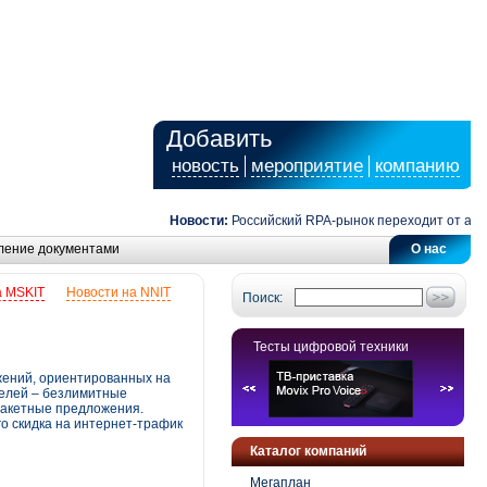
Добавить
новость
мероприятие
компанию
Новости:
Российский RPA-рынок переходит от автомат
ление документами
О нас
а MSKIT
Новости на NNIT
Поиск:
Тесты цифровой техники
жений, ориентированных на
делей – безлимитные
пакетные предложения.
го скидка на интернет-трафик
Каталог компаний
Мегаплан