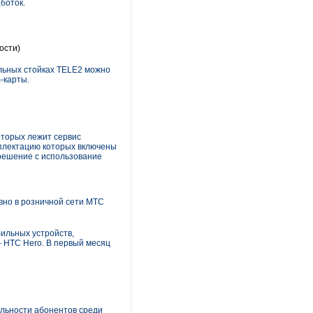
боток.
ости)
льных стойках TELE2 можно
-карты.
оторых лежит сервис
плектацию которых включены
решение с использование
вно в розничной сети МТС
ильных устройств,
– HTC Hero. В первый месяц
льности абонентов среди