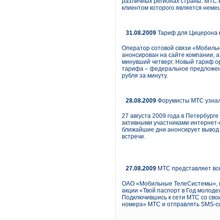
различных регионах страны. МТС 
клиентом которого является немец
31.08.2009
Тариф для Цицерона
Оператор сотовой связи «Мобильн
анонсирован на сайте компании, а
минувший четверг. Новый тариф о
тарифа – федеральное предложени
рубля за минуту.
28.08.2009
Форумисты МТС узнали
27 августа 2009 года в Петербур
активными участниками интернет-ф
ближайшие дни анонсирует вывод 
встречи.
27.08.2009
МТС представляет все
ОАО «Мобильные ТелеСистемы», кр
акции «Твой паспорт в Год молоде
Подключившись к сети МТС со сво
номера» МТС и отправлять SMS-с