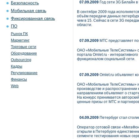
07.09.2009
Год сети 3G Билайн в
Безопасность
Мобильная связь
В сентябре 2009 года исполняется
объём передачи данных петербург
Фиксированная связь
чем в 15. Сейчас в сети 3G перед
области.
ПО
Рынок ПК
Маркетинг
07.09.2009
МТС представляет пор
Торговые сети
ОАО «Мобильные ТелеСистемы» объ
Оборудование
портала Omlet.ru - интерактивног
функционалом социальной сети.
Outsourcing
Кадры
Регулирование
07.09.2009
Omlet.ru объявляет ко
Финансы
ОАО «Мобильные ТелеСистемы» и п
Web
производстве и распространении к
направлениям объявляют о старте 
На конкурс принимается авторски
ценные призы от МТС и партнеров 
04.09.2009
Петербург стал столи
Оператор сотовой связи «МегаФон
открыли в Петербурге единственн
сегменте тестирования новых сер