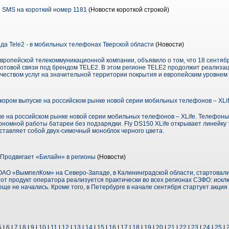
 SMS на короткий номер 1181
(Новости короткой строкой)
да Tele2 - в мобильных телефонах Тверской области
(Новости)
ропейской телекоммуникационной компании, объявило о том, что 18 сентябр
 сотовой связи под брендом TELE2. В этом регионе TELE2 продолжит реализа
ачеством услуг на значительной территории покрытия и европейским уровнем
скором выпуске на российском рынке новой серии мобильных телефонов – XLi
ке на российском рынке новой серии мобильных телефонов – XLife. Телефоны
ономной работы батареи без подзарядки. Fly DS150 XLife открывает линейку
ставляет собой двух-симочный моноблок черного цвета.
Продвигает «Билайн» в регионы
(Новости)
 ОАО «ВымпелКом» на Северо-Западе, в Калининградской области, стартова
от продукт оператора реализуется практически во всех регионах СЗФО: искл
еще не начались. Кроме того, в Петербурге в начале сентября стартует акци
5
|
6
|
7
|
8
|
9
|
10
|
11
|
12
|
13
|
14
|
15
|
16
|
17
|
18
|
19
|
20
|
21
|
22
|
23
|
24
|
25
|