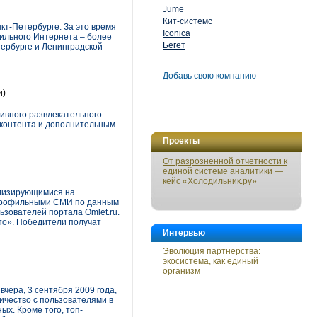
Jume
Кит-системс
кт-Петербурге. За это время
Iconica
бильного Интернета – более
Бегет
тербурге и Ленинградской
Добавь свою компанию
и)
ивного развлекательного
о контента и дополнительным
Проекты
От разрозненной отчетности к
единой системе аналитики —
кейс «Холодильник.ру»
ализирующимися на
с профильными СМИ по данным
ьзователей портала Omlet.ru.
то». Победители получат
Интервью
Эволюция партнерства:
экосистема, как единый
организм
чера, 3 сентября 2009 года,
ичество с пользователями в
х. Кроме того, топ-