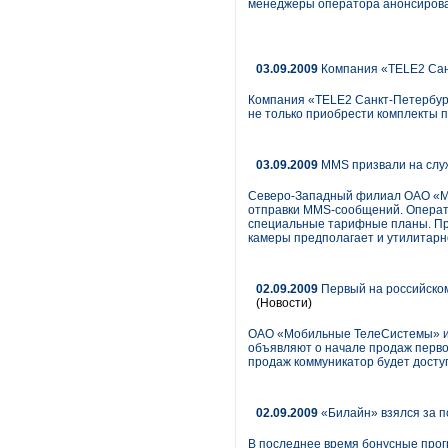
менеджеры оператора анонсировал
03.09.2009
Компания «TELE2 Санк
Компания «TELE2 Санкт-Петербург
не только приобрести комплекты по
03.09.2009
MMS призвали на слу
Северо-Западный филиал ОАО «Мег
отправки MMS-сообщений. Операт
специальные тарифные планы. При
камеры предполагает и утилитарн
02.09.2009
Первый на российском
(Новости)
ОАО «Мобильные ТелеСистемы» и к
объявляют о начале продаж первог
продаж коммуникатор будет доступ
02.09.2009
«Билайн» взялся за 
В последнее время бонусные про