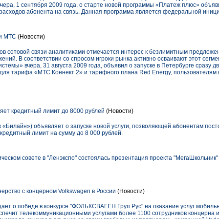
, вчера, 1 сентября 2009 года, о старте новой программы «Платеж плюс» объя
 расходов абонента на связь. Данная программа является федеральной иниц
и МТС
(Новости)
ов сотовой связи аналитиками отмечается интерес к безлимитным предложени
жений. В соответствии со спросом игроки рынка активно осваивают этот сегме
темы» вчера, 31 августа 2009 года, объявил о запуске в Петербурге сразу д
для тарифа «МТС Коннект 2» и тарифного плана Red Energy, пользователям 
ет кредитный лимит до 8000 рублей
(Новости)
«Билайн») объявляет о запуске новой услуги, позволяющей абонентам пост
кредитный лимит на сумму до 8 000 рублей.
ическом совете в "Ленэкспо" состоялась презентация проекта "МегаШкольник"
рство с концерном Volkswagen в России
(Новости)
т о победе в конкурсе "ФОЛЬКСВАГЕН Груп Рус" на оказание услуг мобильно
спечит телекоммуникационными услугами более 1100 сотрудников концерна и