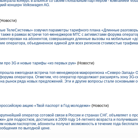
выиграла конкурс в альянсе со своим глобальным партнером - компанией Vod
кий концерн Volkswagen AG.
(Новости)
ые ТелеСистемы» озвучил параметры тарифного плана «Длинные разговоры»
 также в рамках встречи топ-менеджеров МТС с активистами форума оператор
риентирован на абонентов, совершающих длинные вызовы на мобильные «до
е оператора, объединенное единой для всех регионов стоимостью трафика 
 про 3G и новые тарифы «из первых рук»
(Новости)
ге прошла ежегодная встреча топ-менеджеров макрорегиона «Северо-Запад»
орума оператора. Отметим, что оператор продолжает расширять зону 3G-cет
на рынок ряда новых предложений. Эти и другие вопросы стали основными 
российскую акцию «Твой паспорт в Год молодежи»
(Новости)
упнейший оператор сотовой связи в России и странах СНГ, объявляет о пр
жи» для подростков, достигших в 2009 году 14-летнего возраста и получивших
им новым паспортом, абоненты получат возможность в течение года бесплат
ообщения по выгодной цене.