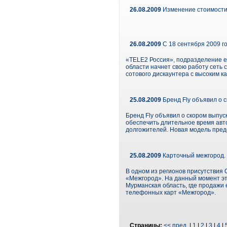
26.08.2009
Изменение стоимости
26.08.2009
С 18 сентября 2009 го
«TELE2 Россия», подразделение ев
области начнет свою работу сеть
сотового дискаунтера с высоким к
25.08.2009
Бренд Fly объявил о 
Бренд Fly объявил о скором выпус
обеспечить длительное время авт
долгожителей. Новая модель пред
25.08.2009
Карточный межгород. 
В одном из регионов присутствия
«Межгород». На данный момент эт
Мурманская область, где продажи 
телефонных карт «Межгород».
Страницы:
<< пред.
|
1
|
2
|
3
|
4
|