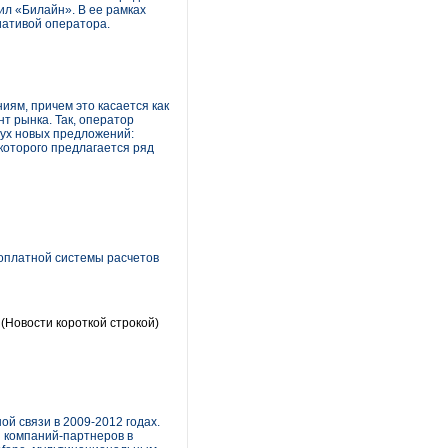
вил «Билайн». В ее рамках
иативой оператора.
ям, причем это касается как
нт рынка. Так, оператор
вух новых предложений:
которого предлагается ряд
оплатной системы расчетов
(Новости короткой строкой)
й связи в 2009-2012 годах.
 компаний-партнеров в