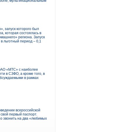
afone, мультинациональным
, запуск которого был
а, которая состоялась в
машнего» региона. Запуск
в льготный период – 0,1
 ОАО «МТС» с наиболее
и в СЗФО, а кроме того, в
обсуждаемыми в рамках
оведении всероссийской
 свой первый паспорт.
но звонить на два «любимых