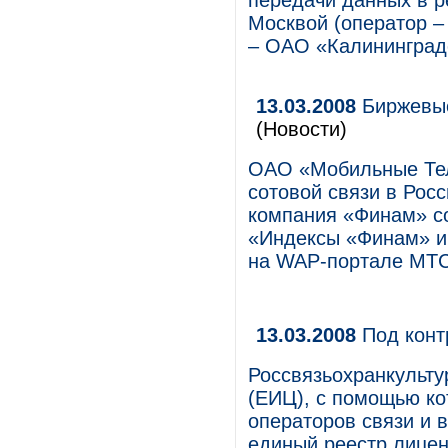
передачи данных в р
Москвой (оператор 
– ОАО «Калининград
13.03.2008
Биржевые
(Новости)
ОАО «Мобильные Тел
сотовой связи в Росс
компания «Финам» со
«Индексы «Финам» и 
на WAP-портале МТС
13.03.2008
Под кон
Россвязьохранкульт
(ЕИЦ), с помощью ко
операторов связи и 
единый реестр лицен