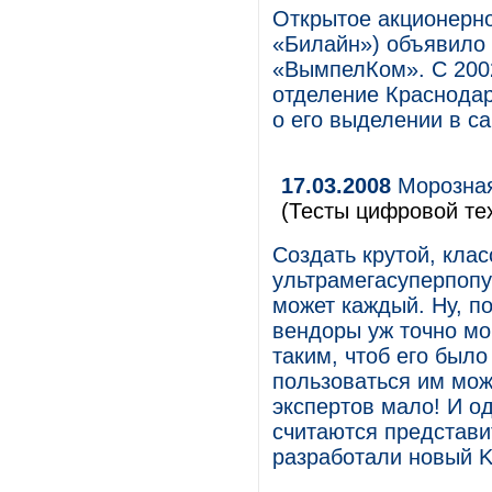
Открытое акционерн
«Билайн») объявило
«ВымпелКом». С 2002
отделение Краснодар
о его выделении в с
17.03.2008
Морозная
(Тесты цифровой те
Создать крутой, кла
ультрамегасуперпоп
может каждый. Ну, по
вендоры уж точно мо
таким, чтоб его было
пользоваться им мож
экспертов мало! И о
считаются представи
разработали новый K