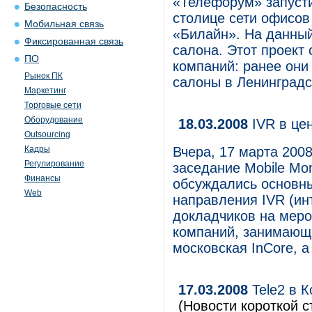
«Телефорум» запусти
Безопасность
столице сети офисов
Мобильная связь
«Билайн». На данный
Фиксированная связь
салона. Этот проект
ПО
компаний: ранее они
Рынок ПК
салоны в Ленинградск
Маркетинг
Торговые сети
Оборудование
18.03.2008
IVR в це
Outsourcing
Кадры
Вчера, 17 марта 2008
Регулирование
заседание Mobile Mon
Финансы
обсуждались основны
Web
направления IVR (ин
докладчиков на меро
компаний, занимающ
московская InCore, а
17.03.2008
Tele2 в 
(Новости короткой с