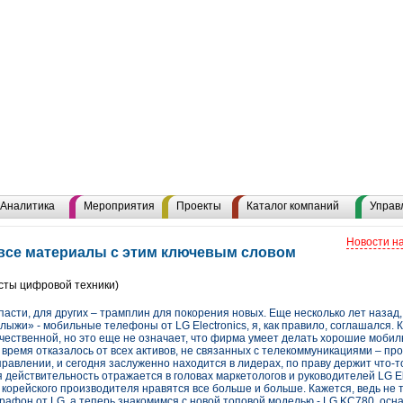
Аналитика
Мероприятия
Проекты
Каталог компаний
Управ
Новости н
 все материалы с этим ключевым словом
сты цифровой техники)
пасти, для других – трамплин для покорения новых. Еще несколько лет назад,
ыжи» - мобильные телефоны от LG Electronics, я, как правило, соглашался. 
качественной, но это еще не означает, что фирма умеет делать хорошие моб
е время отказалось от всех активов, не связанных с телекоммуникациями – пр
правлении, и сегодня заслуженно находится в лидерах, по праву держит что-т
 действительность отражается в головах маркетологов и руководителей LG Ele
 корейского производителя нравятся все больше и больше. Кажется, ведь не 
рафон от LG, а теперь знакомимся с новой топовой моделью - LG KC780, осн