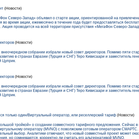
ит
(Новости)
аФон Северо-Запад» объявил о старте акции, ориентированной на привлечен
я во время акции, ежемесячно в течение года будет предоставляться беспла
 Акция проводится на всей территории присутствия «МегаФон Северо-Запад
екторов
(Новости)
 внеочередном собрании избрали новый совет директоров. Помимо пяти стары
азвитию в странах Евразии (Турция и СНГ) Теро Кивисаари и заместитель ге
й Цуприк.
екторов
(Новости)
 внеочередном собрании избрали новый совет директоров. Помимо пяти стары
азвитию в странах Евразии (Турция и СНГ) Теро Кивисаари и заместитель ге
й Цуприк.
ся только один/Виртуальный оператор, или реселлерский тариф
(Новости)
большой тройкой» о создании совместного тарифного предложения. Сейчас в
виртуальному оператору (MVNO) с поволжским сотовым оператором СМАРТС.
тельный выбор. Аналитики отмечают, что новый совместный проект может ока
ния, но сомневаются, корректно ли считать его альтернативой MVNO.