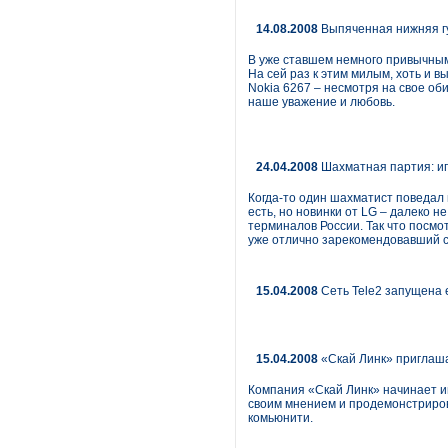
14.08.2008
Выпяченная нижняя гу
В уже ставшем немного привычным
На сей раз к этим милым, хоть и
Nokia 6267 – несмотря на свое об
наше уважение и любовь.
24.04.2008
Шахматная партия: и
Когда-то один шахматист поведал
есть, но новинки от LG – далеко
терминалов России. Так что посмо
уже отлично зарекомендовавший с
15.04.2008
Сеть Tele2 запущена 
15.04.2008
«Скай Линк» приглаша
Компания «Скай Линк» начинает и
своим мнением и продемонстрирова
комьюнити.