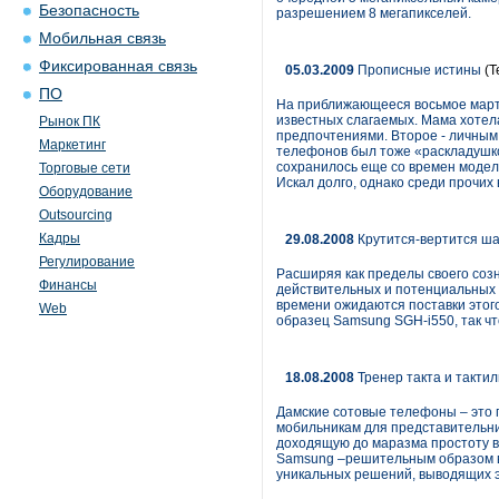
Безопасность
разрешением 8 мегапикселей.
Мобильная связь
Фиксированная связь
05.03.2009
Прописные истины
(Т
ПО
На приближающееся восьмое марта
известных слагаемых. Мама хотел
Рынок ПК
предпочтениями. Второе - личным
Маркетинг
телефонов был тоже «раскладушкой
сохранилось еще со времен модели
Торговые сети
Искал долго, однако среди прочи
Оборудование
Outsourcing
Кадры
29.08.2008
Крутится-вертится ш
Регулирование
Расширяя как пределы своего созн
Финансы
действительных и потенциальных 
времени ожидаются поставки этог
Web
образец Samsung SGH-i550, так ч
18.08.2008
Тренер такта и такти
Дамские сотовые телефоны – это п
мобильникам для представительни
доходящую до маразма простоту в 
Samsung –решительным образом вс
уникальных решений, выводящих э