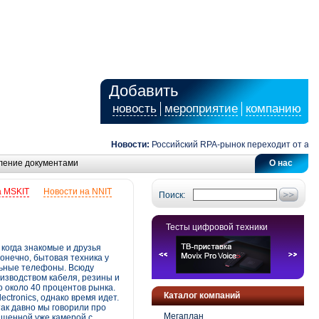
Добавить
новость
мероприятие
компанию
Новости:
Российский RPA-рынок переходит от автомат
ление документами
О нас
а MSKIT
Новости на NNIT
Поиск:
Тесты цифровой техники
 когда знакомые и друзья
Конечно, бытовая техника у
ильные телефоны. Всюду
оизводством кабеля, резины и
о около 40 процентов рынка.
Каталог компаний
ctronics, однако время идет.
так давно мы говорили про
Мегаплан
ащенной уже камерой с