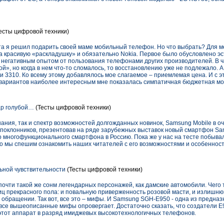
есты цифровой техники)
 я решил подарить своей маме мобильный телефон. Но что выбрать? Для ме
а красивую «раскладушку» и обязательно Nokia. Первое было обусловлено э
 негативным опытом от пользования телефонами других производителей. В ч
», но когда в нем что-то сломалось, то восстановлению уже не подлежало. А 
 3310. Ко всему этому добавлялось мое слагаемое – приемлемая цена. И с эт
х вариантов наиболее интересным мне показалась симпатичная бюджетная мо
ар голубой…
(Тесты цифровой техники)
ания, так и спектр возможностей долгожданных новинок, Samsung Mobile в о
поклонников, презентовав на ряде зарубежных выставок новый смартфон Sa
о многофункционального смартфона в Россию. Пока же у нас на тесте побы
то мы спешим ознакомить наших читателей с его возможностями и особеннос
льной чувствительности
(Тесты цифровой техники)
очти такой же сонм легендарных персонажей, как дамские автомобили. Чего
ц прекрасного пола: и повальную приверженность розовой масти, и излишню
обращении. Так вот, все это – мифы. И Samsung SGH-E950 - одна из предназ
е вышеописанные мифы опровергает. Достаточно сказать, что создатели E
тот аппарат в разряд имиджевых высокотехнологичных телефонов.