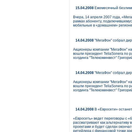
15.04.2008
Ежемесячный безлим
Вчера, 14 апреля 2007 года, «Мег
рамках абоненту, подключившемус
мобильные в «домашнем» регионе.
14.04.2008
"МегаФон" собрал дир
Акционеры компании "МегаФон" на
вошли президент TeliaSonera по р
холдинга "Телекоминвест" Григори
14.04.2008
"МегаФон" собрал дир
Акционеры компании "МегаФон" на
вошли президент TeliaSonera по р
холдинга "Телекоминвест" Григори
14.04.2008
В «Евросети» останет
«Евросеть» ведет переговоры с «
рассматривают как альтернативу 
проектами и будет сделан оконча
ритейлера с финансовой точки зре