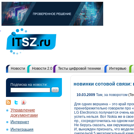
Новости
Новости 2.0
Тесты цифровой техники
Интервью
новинки сотовой связи:
Подписка на новости:
10.03.2009
Там, за поворотом
(Те
Для одних вершина – это край про
пренебрежительно говорили про «л
Управление
LG Electronics получается очень 
документами
успеть нельзя. Вот Nokia же в сво
пр., сосредоточилась на одном на
Интернет
Не берусь сказать, как окружающая
Интеграция
И, вынужден признать, что модели
очередной 5 мегапиксельный каме