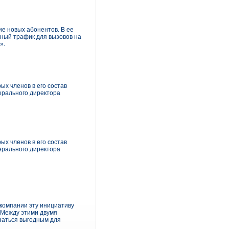
ие новых абонентов. В ее
тный трафик для вызовов на
».
х членов в его состав
нерального директора
х членов в его состав
нерального директора
 компании эту инициативу
 Между этими двумя
заться выгодным для