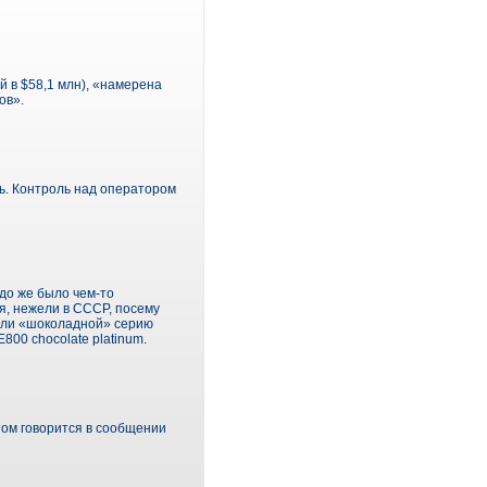
 в $58,1 млн), «намерена
ов».
ь. Контроль над оператором
до же было чем-то
я, нежели в СССР, посему
вали «шоколадной» серию
800 chocolate platinum.
том говорится в сообщении