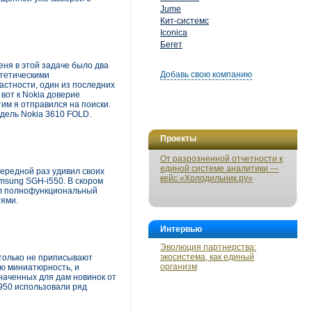
Jume
Кит-системс
Iconica
Бегет
ня в этой задаче было два
Добавь свою компанию
стетическими
астности, один из последних
вот к Nokia доверие
им я отправился на поиски.
дель Nokia 3610 FOLD.
Проекты
От разрозненной отчетности к
единой системе аналитики —
чередной раз удивил своих
кейс «Холодильник.ру»
msung SGH-i550. В скором
вал полнофункциональный
тями.
Интервью
Эволюция партнерства:
экосистема, как единый
 только не приписывают
организм
ю миниатюрность, и
наченных для дам новинок от
950 использовали ряд