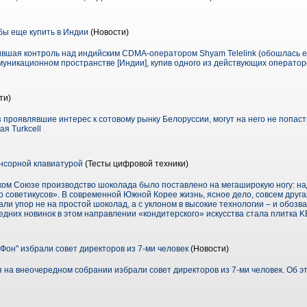
бы еще купить в Индии
(Новости)
ившая контроль над индийским CDMA-оператором Shyam Telelink (обошлась ей
муникационном пространстве [Индии], купив одного из действующих оператор
ти)
проявлявшие интерес к сотовому рынку Белоруссии, могут на него не попаст
я Turkcell
нсорной клавиатурой
(Тесты цифровой техники)
ком Союзе производство шоколада было поставлено на мегаширокую ногу: на
 советикусов». В современной Южной Корее жизнь, ясное дело, совсем друга
ли упор не на простой шоколад, а с уклоном в высокие технологии – и обоз
едних новинок в этом направлении «кондитерского» искусства стала плитка KE
он" избрали совет директоров из 7-ми человек
(Новости)
 на внеочередном собрании избрали совет директоров из 7-ми человек. Об э