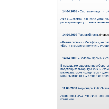
14.04.2008
«Система» ищет, что 
АФК «Система», в январе установ
расширить присутствие в телеком
14.04.2008
Турецкий гость
(Новос
«Вымпелком» и «Мегафон», не раз 
«Бест» стремится получить турецка
14.04.2008
«Золотой ярлык» с се
В некогда могущественном Советс
подслащивать горькую жизнь «хомо
южноазиатские «кондитеры» сдела
мобильников от LG. Одной из посл
11.04.2008
Акционеры ОАО "МегаФ
Акционеры ОАО "МегаФон" сегодня
компании.