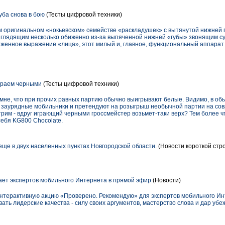
ба снова в бою
(Тесты цифровой техники)
 оригинальном «нокьевском» семействе «раскладушек» с вытянутой нижней 
 выглядящим несколько обиженно из-за выпяченной нижней «губы» звонящим 
иженное выражение «лица», этот милый и, главное, функциональный аппарат
граем черными
(Тесты цифровой техники)
 мне, что при прочих равных партию обычно выигрывают белые. Видимо, в об
 не заурядные мобильники и претендуют на розыгрыш необычной партии на с
трим - вдруг играющий черными гроссмейстер возьмет-таки верх? Тем более чт
ебя KG800 Chocolate.
еще в двух населенных пунктах Новгородской области.
(Новости короткой стр
ет экспертов мобильного Интернета в прямой эфир
(Новости)
нтерактивную акцию «Проверено. Рекомендую» для экспертов мобильного Ин
ть лидерские качества - силу своих аргументов, мастерство слова и дар убе