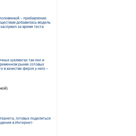
половинкой – прибавление.
существам добавилась модель
 заслужил за время теста
ычных шахматах так оно и
овременном рынке сотовых
о в качестве ферзя у него –
окой)
тернета, готовых поделиться
ждения в Интернет-