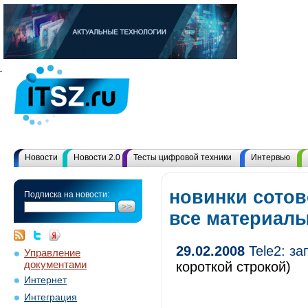
Новости
Новости 2.0
Тесты цифровой техники
Интервью
новинки сотов
Подписка на новости:
все материал
29.02.2008
Tele2: за
Управление
документами
короткой строкой)
Интернет
Интеграция