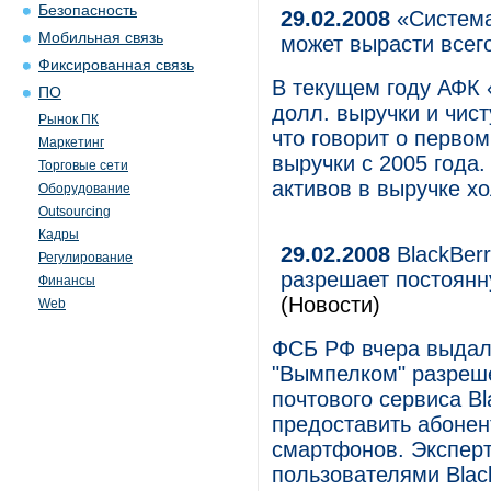
Безопасность
29.02.2008
«Система
Мобильная связь
может вырасти всег
Фиксированная связь
В текущем году АФК 
ПО
долл. выручки и чис
Рынок ПК
что говорит о перво
Маркетинг
выручки с 2005 года
Торговые сети
активов в выручке х
Оборудование
Outsourcing
Кадры
29.02.2008
BlackBer
Регулирование
разрешает постоянн
Финансы
(Новости)
Web
ФСБ РФ вчера выдал
"Вымпелком" разреш
почтового сервиса Bl
предоставить абонен
смартфонов. Эксперт
пользователями Blac