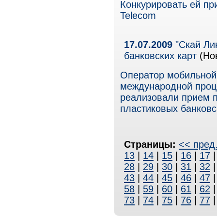
Конкурировать ей пр
Telecom
17.07.2009
"Скай Ли
банковских карт
(Но
Оператор мобильной 
международной проц
реализовали прием 
пластиковых банковск
Страницы:
<< пред
13
|
14
|
15
|
16
|
17
28
|
29
|
30
|
31
|
32
43
|
44
|
45
|
46
|
47
58
|
59
|
60
|
61
|
62
73
|
74
|
75
|
76
|
77