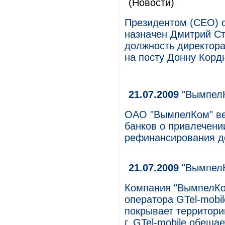
(Новости)
Президентом (CEO) с
назначен Дмитрий Ст
должность директор
на посту Донну Корд
21.07.2009
"ВымпелК
ОАО "ВымпелКом" вед
банков о привлечени
рефинансирования д
21.07.2009
"ВымпелК
Компания "ВымпелКом
оператора GTel-mobi
покрывает территори
г. GTel-mobile обеща