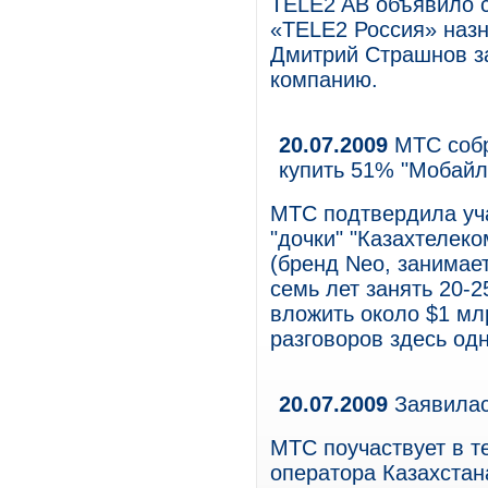
TELE2 AB объявило с
«TELE2 Россия» назн
Дмитрий Страшнов за
компанию.
20.07.2009
МТС собр
купить 51% "Мобайл
МТС подтвердила уча
"дочки" "Казахтелек
(бренд Neo, занимает
семь лет занять 20-2
вложить около $1 мл
разговоров здесь одн
20.07.2009
Заявилас
МТС поучаствует в т
оператора Казахстан