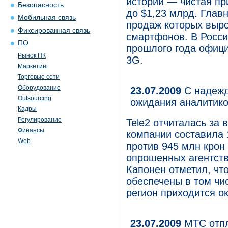
истории — чистая пр
Безопасность
до $1,23 млрд. Глав
Мобильная связь
продаж которых выро
Фиксированная связь
смартфонов. В Росси
ПО
прошлого года офици
Рынок ПК
3G.
Маркетинг
Торговые сети
Оборудование
23.07.2009
С надежд
Outsourcing
ожидания аналитик
Кадры
Регулирование
Tele2 отчиталась за 
Финансы
компании составила 
Web
против 945 млн крон 
опрошенных агентст­
Капонен отметил, чт
обеспечены в том чи
регион приходится о
23.07.2009
МТС отпл