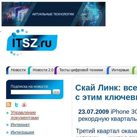
Новости
Новости 2.0
Тесты цифровой техники
Интервью
Скай Линк: вс
Подписка на новости:
с этим ключе
23.07.2009
iPhone 3G
Управление
документами
рекордную квартал
Интернет
Третий квартал оказ
Интеграция