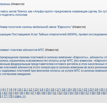
играешь
(Новости)
вать актив Telenor, как «Альфа-групп» предложила норвежцам сделку. Ее с
и поделить пополам
Ромир посетили салоны мобильной связи "Евросеть"
(Новости)
оциации Поставщиков Услуг Тайных покупателей (MSPA), провел исследовани
вливает платежи абонентов МТС
(Новости)
прекращении приема платежей в салонах компании «Евросеть», абоненты эт
зались ограничены в возможностях оплаты услуг МТС без комиссии. «Евросет
твенным федеральным представителем сотового ритейла в этих населенных п
ки платежей абонентов этого оператора в салонах компании во всех регионах
 задержках платежей при внесении оплаты за услуги МТС в салонах компани
с согласием ожидания.
5
|
6
|
7
|
8
|
9
|
10
|
11
|
12
|
13
|
14
|
15
|
16
|
17
|
18
|
19
|
20
|
21
|
22
|
23
|
24
|
25
|
1
|
42
|
43
|
44
|
45
|
46
|
47
|
48
|
49
|
50
|
51
|
52
|
53
|
54
|
55
|
56
|
57
|
58
|
59
|
60
6
|
77
|
78
|
след. >>