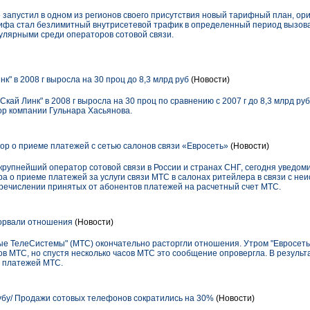
 запустил в одном из регионов своего присутствия новый тарифный план, о
ифа стал безлимитный внутрисетевой трафик в определенный период вызова
улярными среди операторов сотовой связи.
к" в 2008 г выросла на 30 проц до 8,3 млрд руб
(Новости)
кай Линк" в 2008 г выросла на 30 проц по сравнению с 2007 г до 8,3 млрд ру
р компании Гульнара Хасьянова.
ор о приеме платежей с сетью салонов связи «Евросеть»
(Новости)
упнейший оператор сотовой связи в России и странах СНГ, сегодня уведоми
а о приеме платежей за услуги связи МТС в салонах ритейлера в связи с н
еречислении принятых от абонентов платежей на расчетный счет МТС.
зорвали отношения
(Новости)
ые ТелеСистемы" (МТС) окончательно расторгли отношения. Утром "Евросеть"
в МТС, но спустя несколько часов МТС это сообщение опровергла. В результ
а платежей МТС.
убу/ Продажи сотовых телефонов сократились на 30%
(Новости)