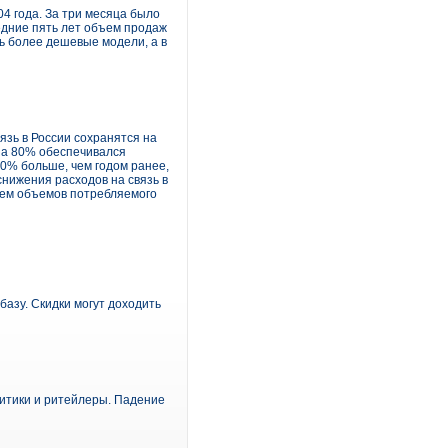
04 года. За три месяца было
едние пять лет объем продаж
ть более дешевые модели, а в
язь в России сохранятся на
 на 80% обеспечивался
20% больше, чем годом ранее,
снижения расходов на связь в
нием объемов потребляемого
базу. Скидки могут доходить
литики и ритейлеры. Падение