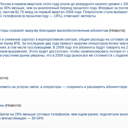
ссии в первом квартале этого года упали до рекордного низкого уровня с 20
 на 30% меньше, чем за аналогичный период прошлого года. Впервые за посл
), против $1,76 млрд за первый квартал 2008 года. Покупатели стали выбира
% телефонов (в прошлом году — 19%), отмечают эксперты.
торы сохранят выручку благодаря малообеспеченным абонентам
(Новости)
и снижение зарплат в корпоративном секторе, общие расходы на сотовую св
и банка ВТБ. За последние два года прирост выручки операторов более чем
я, в том числе госслужащими. В 2009 году эти абоненты будут говорить на 
левом выражении. Этого будет достаточно, чтобы скомпенсировать потери от 
м участники рынка уверены, что в 2009 году рынок все же столкнется с паде
ости)
номить на услугах связи, а операторы — сохранить и расширить абонентскую 
жны
(Новости)
иобрели на 29% меньше сотовых телефонов, чем годом ранее, подсчитали ана
ее впечатляющее — 30-54%