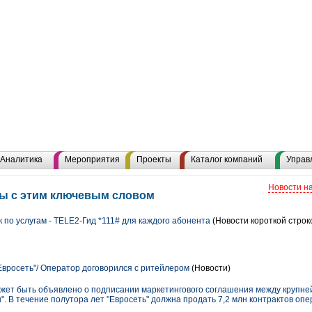
Аналитика
Мероприятия
Проекты
Каталог компаний
Управ
Новости н
лы с этим ключевым словом
по услугам - TELE2-Гид *111# для каждого абонента
(Новости короткой строк
Евросеть"/ Оператор договорился с ритейлером
(Новости)
 может быть объявлено о подписании маркетингового соглашения между круп
". В течение полутора лет "Евросеть" должна продать 7,2 млн контрактов оп