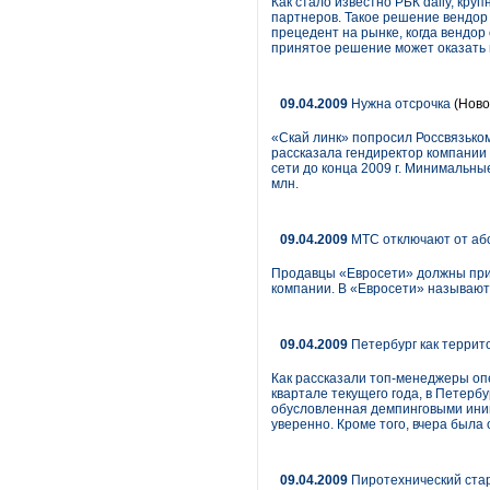
Как стало известно РБК daily, кр
партнеров. Такое решение вендор 
прецедент на рынке, когда вендор
принятое решение может оказать 
09.04.2009
Нужна отсрочка
(Ново
«Скай линк» попросил Россвязьком
рассказала гендиректор компании 
сети до конца 2009 г. Минимальны
млн.
09.04.2009
МТС отключают от аб
Продавцы «Евросети» должны приз
компании. В «Евросети» называю
09.04.2009
Петербург как террит
Как рассказали топ-менеджеры опе
квартале текущего года, в Петерб
обусловленная демпинговыми иниц
уверенно. Кроме того, вчера была
09.04.2009
Пиротехнический ста