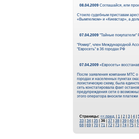
08.04.2009
Соглашайся, или про
Стоило судебным приставам аресто
«Вымпелком» и «Киевстар», а дол
07.04.2009
"Тайные покупатели" 
"Ромир", член Международной Асс
"Евросеть" в 36 городах РФ
07.04.2009
«Евросеть» восстана
После заявления компании МТС о 
городах и населенных пунктах ока
логистическую схему, была единс
сеть констатировала факт останов
предупреждения сети о возможных
этого оператора вносили платежи 
Страницы:
<< пред.
|
1
|
2
|
3
|
4
|
33
|
34
|
35
|
36
|
37
|
38
|
39
|
40
|
4
68
|
69
|
70
|
71
|
72
|
73
|
74
|
75
|
7