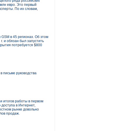
 целого ряда российских
 млн евро. Это первый
ксперты. По их словам,
 GSM в 45 регионах. Об этом
г. и обязан был запустить
окрытия потребуется $800
в письме руководства
и итогов работы в первом
 доступа в Интернет,
естном рынке довольно
лов продаж.