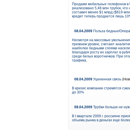
Продажи мобильных телефонов в Ро
реализовано 5,48 млн трубок, что
составил менее $1 млрд ($819 млн
кредит теперь продается лишь 10
08.04.2009
Польза бедных/Опера
Несмотря на массовые увольнения 
прежнем уровне, считают аналитик
наиболее бедными слоями населени
благодаря росту их зарплат в руб
среде белых воротничков. При это
трафика.
08.04.2009
Уцененная связь
(Нов
В кризис компании стремятся сэко
до 30%
08.04.2009
Трубки больше не ну
В I квартале 2009 г. россияне пр
объема рынка в деньгах еще бол