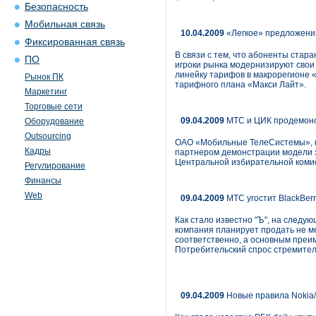
Безопасность
Мобильная связь
10.04.2009
«Легкое» предложени
Фиксированная связь
В связи с тем, что абоненты стар
ПО
игроки рынка модернизируют свои
линейку тарифов в макрорегионе «
Рынок ПК
тарифного плана «Макси Лайт».
Маркетинг
Торговые сети
09.04.2009
МТС и ЦИК продемонст
Оборудование
Outsourcing
ОАО «Мобильные ТелеСистемы», кр
Кадры
партнером демонстрации модели э
Центральной избирательной комис
Регулирование
Финансы
Web
09.04.2009
МТС угостит BlackBer
Как стало известно "Ъ", на следу
компания планирует продать не мен
соответственно, а основным преим
Потребительский спрос стремитель
09.04.2009
Новые правила Nokia/