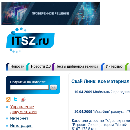
Новости
Новости 2.0
Тесты цифровой техники
Интервью
Скай Линк: все материа
Подписка на новости:
10.04.2009
Мобильный проводник 
Управление
документами
10.04.2009
"МегаФон" распутал "
Интернет
Как стало известно "Ъ", сегодня
"Евросеть" и оператором "МегаФон
Интеграция
$167-172,8 млн.