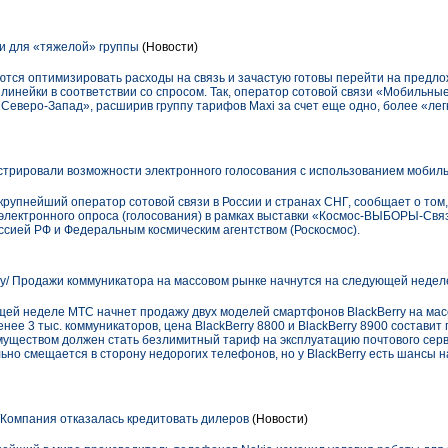
и для «тяжелой» группы
(Новости)
аются оптимизировать расходы на связь и зачастую готовы перейти на предло
 линейки в соответствии со спросом. Так, оператор сотовой связи «Мобильн
Северо-Запад», расширив группу тарифов Maxi за счет еще одно, более «лег
рировали возможности электронного голосования с использованием мобиль
упнейший оператор сотовой связи в России и странах СНГ, сообщает о том,
лектронного опроса (голосования) в рамках выставки «Космос-ВЫБОРЫ-Связ
сией РФ и Федеральным космическим агентством (Роскосмос).
ry/ Продажи коммуникатора на массовом рынке начнутся на следующей недел
ющей неделе МТС начнет продажу двух моделей смартфонов BlackBerry на мас
ее 3 тыс. коммуникаторов, цена BlackBerry 8800 и BlackBerry 8900 составит 
уществом должен стать безлимитный тариф на эксплуатацию почтового сервис
но смещается в сторону недорогих телефонов, но у BlackBerry есть шансы на
Компания отказалась кредитовать дилеров
(Новости)