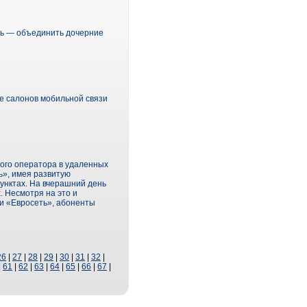
уть — объединить дочерние
е салонов мобильной связи
ого оператора в удаленных
ь», имея развитую
унктах. На вчерашний день
. Несмотря на это и
и «Евросеть», абоненты
26
|
27
|
28
|
29
|
30
|
31
|
32
|
|
61
|
62
|
63
|
64
|
65
|
66
|
67
|