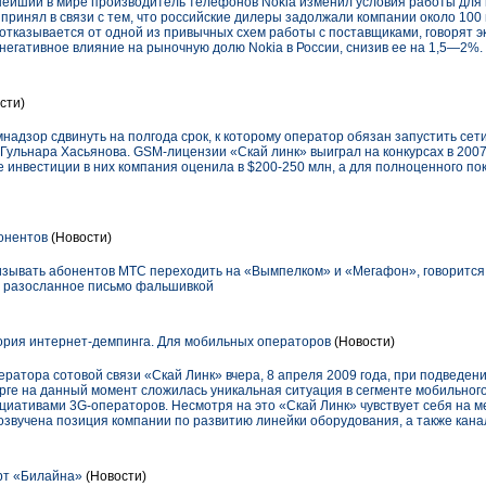
упнейший в мире производитель телефонов Nokia изменил условия работы для
принял в связи с тем, что российские дилеры задолжали компании около 100
 отказывается от одной из привычных схем работы с поставщиками, говорят э
негативное влияние на рыночную долю Nokia в России, снизив ее на 1,5—2%.
сти)
надзор сдвинуть на полгода срок, к которому оператор обязан запустить сети
Гульнара Хасьянова. GSM-лицензии «Скай линк» выиграл на конкурсах в 2007 
е инвестиции в них компания оценила в $200-250 млн, а для полноценного п
онентов
(Новости)
ывать абонентов МТС переходить на «Вымпелком» и «Мегафон», говорится 
т разосланное письмо фальшивкой
ория интернет-демпинга. Для мобильных операторов
(Новости)
ратора сотовой связи «Скай Линк» вчера, 8 апреля 2009 года, при подведени
урге на данный момент сложилась уникальная ситуация в сегменте мобильного
иативами 3G-операторов. Несмотря на это «Скай Линк» чувствует себя на м
 озвучена позиция компании по развитию линейки оборудования, а также кана
рт «Билайна»
(Новости)