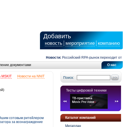
Добавить
новость
мероприятие
компанию
Новости:
Российский RPA-рынок переходит от автома
ление документами
О нас
а MSKIT
Новости на NNIT
Поиск:
ой)
Тесты цифровой техники
Каталог компаний
нейшим сотовым ритейлером
ератора за вознаграждение
Мегаплан