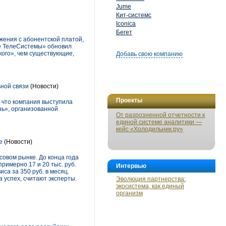
Jume
Кит-системс
Iconica
Бегет
жения с абонентской платой,
ые ТелеСистемы» обновил
кого», чем существующие,
Добавь свою компанию
ной связи
(Новости)
Проекты
 что компания выступила
ь», организованной
От разрозненной отчетности к
единой системе аналитики —
кейс «Холодильник.ру»
е
(Новости)
совом рынке. До конца года
примерно 17 и 20 тыс. руб.
Интервью
а за 350 руб. в месяц.
 успех, считают эксперты.
Эволюция партнерства:
экосистема, как единый
организм