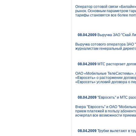
Оператор сотовой связи «Билайн»
рынок. Основным параметром тар
тарифы становятся все более поп
08.04.2009
Выручка ЗАО "Скай Лин
Выручка сотового оператора ЗАО "С
журналистам генеральный директо
08.04.2009
МТС расторгает догов
ОАО «Мобильные ТелеСистемы», кр
«Евросеть» о расторжении договор
«Евросеть» условий договора о п
08.04.2009
"Евросеть" и МТС ра
Вчера "Евросеть" и ОАО "Мобильн
прием платежей в пользу абоненто
исчерпал все возможности прием
08.04.2009
Трубки вылетают в тр