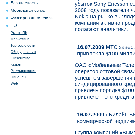
Безопасность
убыток Sony Ericsson с
2008 году показатели 
Мобильная связь
Nokia на рынке выглядя
Фиксированная связь
компания активно про
ПО
полагают аналитики.
Рынок ПК
Маркетинг
Торговые сети
16.07.2009
МТС заверш
Оборудование
привлекла $100 милл
Outsourcing
ОАО «Мобильные Теле
Кадры
оператор сотовой связи
Регулирование
успешном завершении 
Финансы
синдицированного кред
Web
привлечь порядка $100
привлеченного кредита
16.07.2009
«Билайн Би
коммерческой недвиж
Группа компаний «Вымп