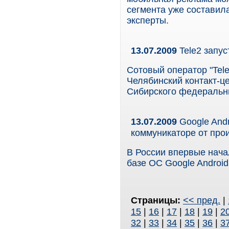
сегмента уже составил
эксперты.
13.07.2009
Tele2 запус
Сотовый оператор "Tele
Челябинский контакт-ц
Сибирского федеральны
13.07.2009
Google And
коммуникаторе от про
В России впервые нач
базе ОС Google Android
Страницы:
<< пред.
|
15
|
16
|
17
|
18
|
19
|
2
32
|
33
|
34
|
35
|
36
|
3