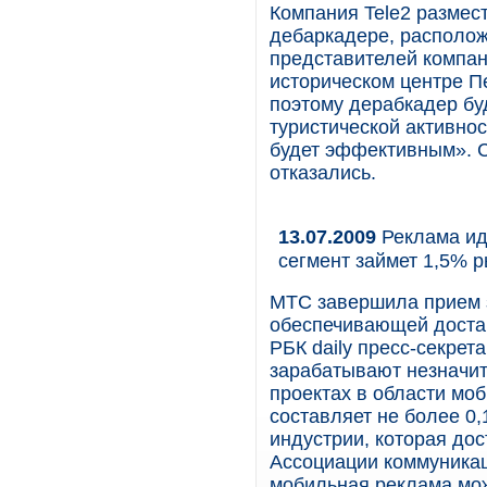
Компания Tele2 размес
дебаркадере, располо
представителей компан
историческом центре Пе
поэтому дерабкадер бу
туристической активнос
будет эффективным». С
отказались.
13.07.2009
Реклама иде
сегмент займет 1,5% 
МТС завершила прием з
обеспечивающей доста
РБК daily пресс-секре
зарабатывают незначит
проектах в области мо
составляет не более 0
индустрии, которая дос
Ассоциации коммуникац
мобильная реклама мож