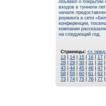
объявил о покрытии 
входов в туннели пет
начале предоставлен
роуминга в сети «Бил
конференции, посвя
компании рассказали
на следующий год.
Страницы:
<< пред
13
|
14
|
15
|
16
|
17
28
|
29
|
30
|
31
|
32
43
|
44
|
45
|
46
|
47
58
|
59
|
60
|
61
|
62
73
|
74
|
75
|
76
|
77