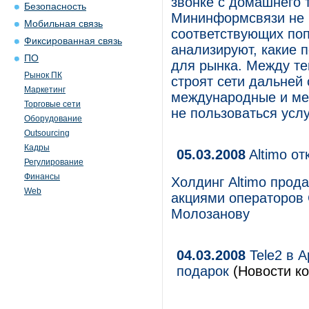
звонке с домашнего 
Безопасность
Мининформсвязи не 
Мобильная связь
соответствующих поп
Фиксированная связь
анализируют, какие 
ПО
для рынка. Между те
Рынок ПК
строят сети дальней 
Маркетинг
международные и меж
Торговые сети
не пользоваться усл
Оборудование
Outsourcing
Кадры
05.03.2008
Altimo о
Регулирование
Финансы
Холдинг Altimo прод
Web
акциями операторов
Молозанову
04.03.2008
Tele2 в А
подарок
(Новости ко