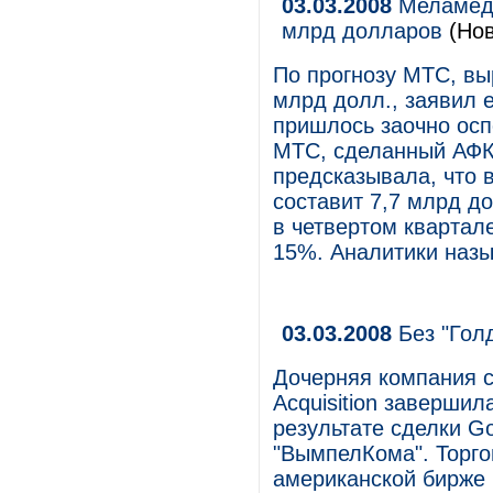
03.03.2008
Меламед 
млрд долларов
(Нов
По прогнозу МТС, вы
млрд долл., заявил 
пришлось заочно осп
МТС, сделанный АФК
предсказывала, что в
составит 7,7 млрд д
в четвертом квартал
15%. Аналитики назы
03.03.2008
Без "Гол
Дочерняя компания с
Acquisition завершил
результате сделки Go
"ВымпелКома". Торго
американской бирже