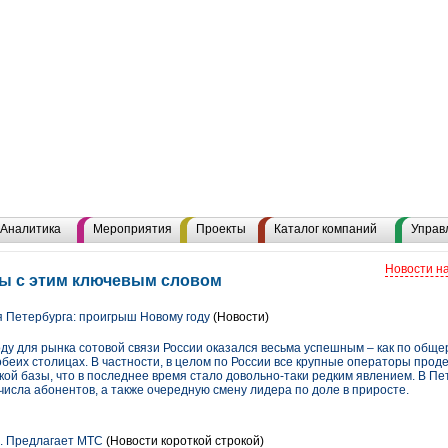
Аналитика
Мероприятия
Проекты
Каталог компаний
Управ
Новости н
лы с этим ключевым словом
 Петербурга: проигрыш Новому году
(Новости)
ду для рынка сотовой связи России оказался весьма успешным – как по обще
обеих столицах. В частности, в целом по России все крупные операторы про
ой базы, что в последнее время стало довольно-таки редким явлением. В Пе
исла абонентов, а также очередную смену лидера по доле в приросте.
. Предлагает МТС
(Новости короткой строкой)