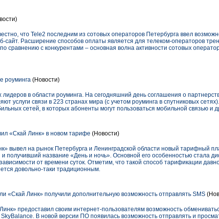
вости)
естно, что Tele2 последним из сотовых операторов Петербурга ввел возможно
еб-сайт. Расширение способов оплаты является для телеком-операторов тре
 по сравнению с конкурентами – основная волна активности сотовых операто
е роуминга
(Новости)
 лидеров в области роуминга. На сегодняшний день соглашения о партнерст
ют услуги связи в 223 странах мира (с учетом роуминга в спутниковых сетях
льных сетей, в которых абоненты могут пользоваться мобильной связью и д
ил «Скай Линк» в новом тарифе
(Новости)
нк» вывел на рынок Петербурга и Ленинградской области новый тарифный п
 и получивший название «День и ночь». Основной его особенностью стала 
ависимости от времени суток. Отметим, что такой способ тарификации давно
яется довольно-таки традиционным.
ли «Скай Линк» получили дополнительную возможность отправлять SMS
(Нов
 Линк» предоставил своим интернет-пользователям возможность обменивать
kyBalance. В новой версии ПО появилась возможность отправлять и просма