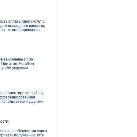
сть оплаты своих услуг с
ндом последнего времени,
ров в этом направлении
ве заключены с 486
). При этом МегаФон
ругими услугами.
лан, ориентированный на
дифференцированная
 используется и другими
ости)
ся sms-сообщениями через
тривать полученные sms-