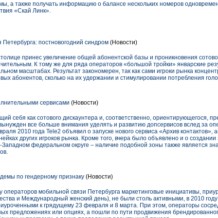
ы, а также получать информацию о балансе нескольких номеров одновреме
ствия «Скай Линк».
 Петербурга: постновогодний синдром
(Новости)
столице принес увеличение общей абонентской базы и проникновения сотово
ачительным. К тому же для ряда операторов «большой тройки» январские рез
ральном масштабах. Результат закономерен, так как сами игроки рынка концен
овых абонентов, сколько на их удержании и стимулировании потребления голо
полнительными сервисами
(Новости)
ий себя как сотового дискаунтера и, соответственно, ориентирующегося, пр
я вынужден все больше внимания уделять и развитию допсервисов вслед за 
евраля 2010 года Tele2 объявил о запуске нового сервиса «Архив контактов», 
нейках других игроков рынка. Кроме того, вчера было объявлено и о создании
о-Западном федеральном округе – наличие подобной зоны также является з
ов.
демы по гендерному признаку
(Новости)
а у операторов мобильной связи Петербурга маркетинговые инициативы, при
ества и Международный женский день), не были столь активными, в 2010 год
уроченными к грядущему 23 февраля и 8 марта. При этом, операторы сосре
х предложениях или опциях, а пошли по пути продвижения брендированног