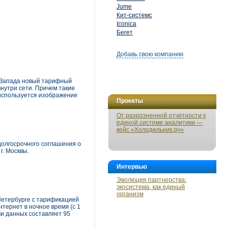
Jume
Кит-системс
Iconica
Бегет
Добавь свою компанию
о-Запада новый тарифный
нутри сети. Причем такие
 используется изображение
Проекты
От разрозненной отчетности к
единой системе аналитики —
кейс «Холодильник.ру»
долгосрочного соглашения о
г. Москвы.
Интервью
Эволюция партнерства:
экосистема, как единый
организм
Петербурге с тарификацией
нтернет в ночное время (с 1
чи данных составляет 95