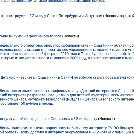
онусных программ, а также проведения розыгрышей призов.
нтернет-роуминг 3G между Санкт-Петербургом и Иркутском
(Новости короткой
льше выручки и агрессивного голоса
(Новости)
едерального оператора, оператор мобильной связи «Скай Линк» объявил об
роведена реорганизация корпоративного управления в компаниях группы и ут
и, которая состоялась 12 февраля 2010 года в Петербурге, посвященной это
которые итоги деятельности компании в 2009 году, а также рассказали о плана
етского интернета «Скай Линк» в Санкт-Петербурге станут победители конк
Линк» начал подключение к тарифному плану «Детский интернет» в Северо-
кий интернет» разработан специально для детской аудитории, весь контент
венного Центра Интернет-Технологий (РОЦИТ) и Центра безопасного интерне
составляет 50 рублей в месяц.
л культурный центр деревни Снегиревка к 3G интернету
(Новости)
Линк» подключил к высокоскоростному мобильному интернету EV-DO Дом кул
ой области. Точки доступа в интернет оборудованы в библиотеке с помощью