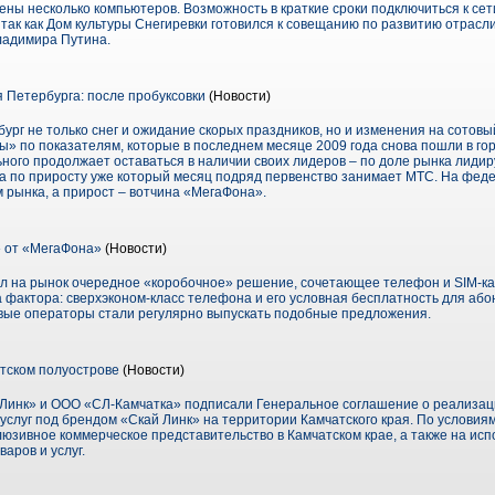
ены несколько компьютеров. Возможность в краткие сроки подключиться к се
так как Дом культуры Снегиревки готовился к совещанию по развитию отрасли
ладимира Путина.
Петербурга: после пробуксовки
(Новости)
бург не только снег и ожидание скорых праздников, но и изменения на сотовы
» по показателям, которые в последнем месяце 2009 года снова пошли в гор
ного продолжает оставаться в наличии своих лидеров – по доле рынка лидир
а по приросту уже который месяц подряд первенство занимает МТС. На феде
 рынка, а прирост – вотчина «МегаФона».
 от «МегаФона»
(Новости)
л на рынок очередное «коробочное» решение, сочетающее телефон и SIM-ка
фактора: сверхэконом-класс телефона и его условная бесплатность для абон
вые операторы стали регулярно выпускать подобные предложения.
тском полуострове
(Новости)
 Линк» и ООО «СЛ-Камчатка» подписали Генеральное соглашение о реализа
 услуг под брендом «Скай Линк» на территории Камчатского края. По услови
люзивное коммерческое представительство в Камчатском крае, а также на исп
аров и услуг.