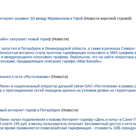
нтернет-роуминг 3G между Мурманском и Уфой
(Новости короткой строкой)
лайн» запускает новый тариф
(Новости)
 запустил в Петербурге и Ленинградской области, а также в регионах Север
бенностью которого стала льготная тарификация голосового и SMS-трафика в
ак и междугороднего голосового трафика. Любопытно, что на сайте оператора
олосками, предваряющее описание тарифа «Мир Билайн».
нился к сети «Ростелекома»
(Новости)
Линк» и национальный оператор дальней связи ОАО «Ростелеком» в рамках 
р о присоединении сетей передачи данных на узловом уровне на территории 
вый интернет-тариф в Петербурге
(Новости)
Линк» начал подключения к новому Интернет-тарифу «День и ночь» в Санкт-
й плате 195 руб. в месяц пользователь получает безлимитный доступ к сети и
евное время применяется помегабайтная тарификация - стоимость 1МБ переда