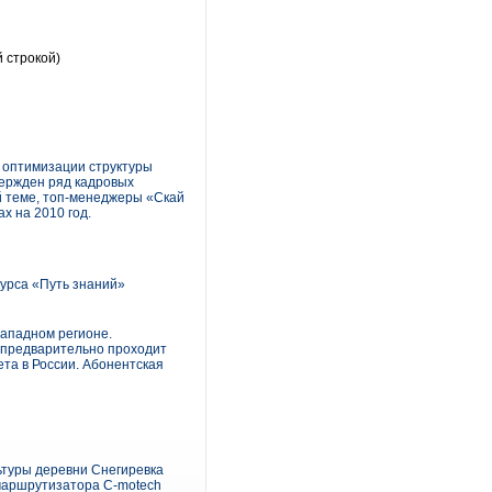
 строкой)
 оптимизации структуры
вержден ряд кадровых
й теме, топ-менеджеры «Скай
х на 2010 год.
урса «Путь знаний»
Западном регионе.
 предварительно проходит
та в России. Абонентская
ьтуры деревни Снегиревка
 маршрутизатора C-motech