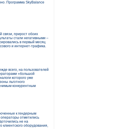
нно. Программа SkyBalance
й связи, прирост обоих
ультаты стали негативными –
трировались в первый месяц
сового и интернет-трафика.
ежде всего, на пользователей
операторами «большой
аналоги которого уже
 зоны льготного
начимым конкурентным
уроченные к гендерным
у операторы отметились
доточились не на
о клиентского оборудования,