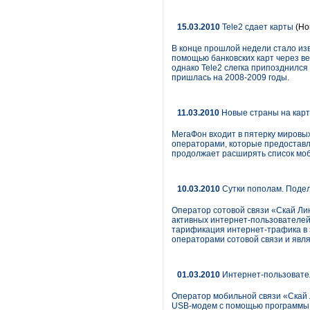
15.03.2010
Tele2 сдает карты
(Но
В конце прошлой недели стало изв
помощью банковских карт через в
однако Tele2 слегка припозднился
пришлась на 2008-2009 годы.
11.03.2010
Новые страны на карт
МегаФон входит в пятерку мировых
операторами, которые предоставля
продолжает расширять список моби
10.03.2010
Сутки пополам. Подел
Оператор сотовой связи «Скай Ли
активных интернет-пользователей
тарификация интернет-трафика в з
операторами сотовой связи и явл
01.03.2010
Интернет-пользовате
Оператор мобильной связи «Скай
USB-модем с помощью программы S