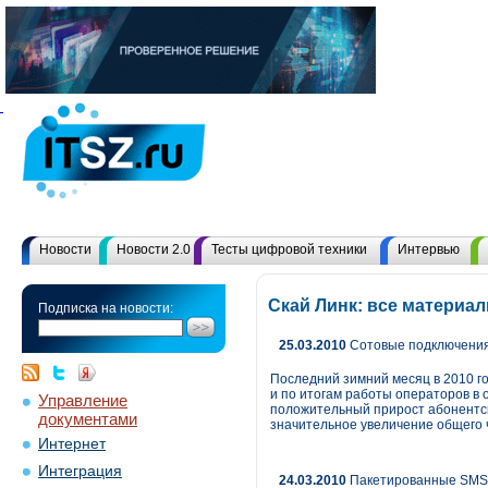
Новости
Новости 2.0
Тесты цифровой техники
Интервью
Скай Линк: все материа
Подписка на новости:
25.03.2010
Сотовые подключения
Последний зимний месяц в 2010 го
и по итогам работы операторов в 
Управление
положительный прирост абонентск
документами
значительное увеличение общего ч
Интернет
Интеграция
24.03.2010
Пакетированные SMS