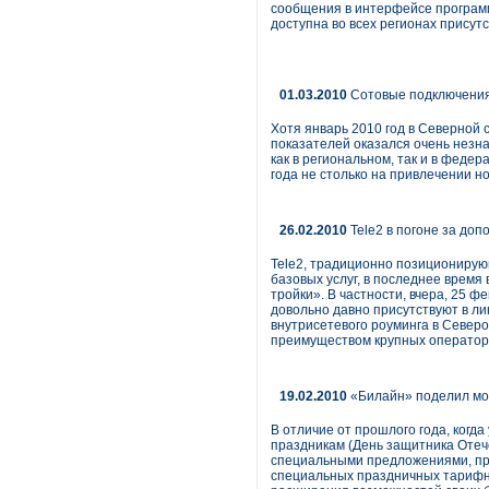
сообщения в интерфейсе программ
доступна во всех регионах присут
01.03.2010
Сотовые подключения
Хотя январь 2010 год в Северной 
показателей оказался очень незн
как в региональном, так и в феде
года не столько на привлечении н
26.02.2010
Tele2 в погоне за до
Tele2, традиционно позиционирующ
базовых услуг, в последнее врем
тройки». В частности, вчера, 25 ф
довольно давно присутствуют в ли
внутрисетевого роуминга в Север
преимуществом крупных оператор
19.02.2010
«Билайн» поделил мо
В отличие от прошлого года, когд
праздникам (День защитника Отеч
специальными предложениями, при
специальных праздничных тарифны