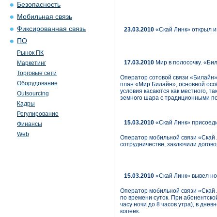
Безопасность
Мобильная связь
Фиксированная связь
23.03.2010
«Скай Линк» открыл и
ПО
Рынок ПК
17.03.2010
Мир в полосочку. «Би
Маркетинг
Торговые сети
Оператор сотовой связи «Билайн»
Оборудование
план «Мир Билайн», основной осо
условия касаются как местного, т
Outsourcing
земного шара с традиционными п
Кадры
Регулирование
15.03.2010
«Скай Линк» присоеди
Финансы
Web
Оператор мобильной связи «Скай 
сотрудничестве, заключили догово
15.03.2010
«Скай Линк» вывел но
Оператор мобильной связи «Скай 
по времени суток. При абонентско
часу ночи до 8 часов утра), в дн
копеек.