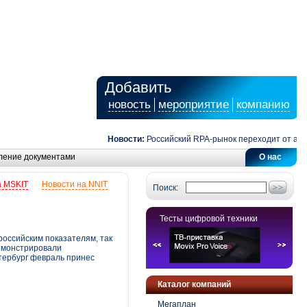
Добавить
новость
мероприятие
компанию
Новости:
Российский RPA-рынок переходит от автомат
ление документами
О нас
а MSKIT
Новости на NNIT
Поиск:
Тесты цифровой техники
российским показателям, так
демонстрировали
тербург февраль принес
Каталог компаний
Мегаплан