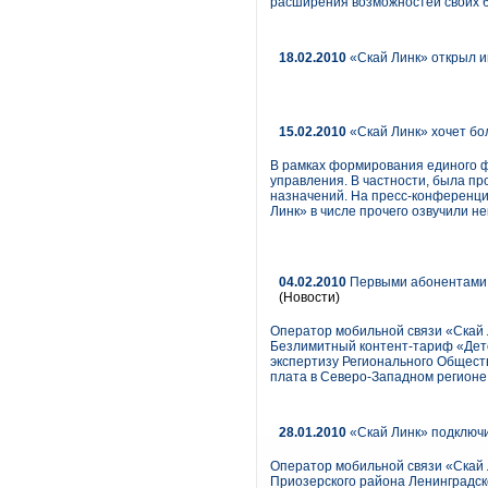
расширения возможностей своих б
18.02.2010
«Скай Линк» открыл и
15.02.2010
«Скай Линк» хочет бо
В рамках формирования единого ф
управления. В частности, была п
назначений. На пресс-конференци
Линк» в числе прочего озвучили не
04.02.2010
Первыми абонентами Д
(Новости)
Оператор мобильной связи «Скай 
Безлимитный контент-тариф «Детс
экспертизу Регионального Общест
плата в Северо-Западном регионе 
28.01.2010
«Скай Линк» подключи
Оператор мобильной связи «Скай 
Приозерского района Ленинградск