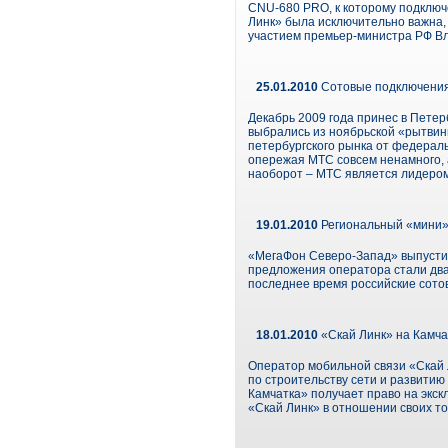
CNU-680 PRO, к которому подключ
Линк» была исключительно важна, 
участием премьер-министра РФ В
25.01.2010
Сотовые подключения 
Декабрь 2009 года принес в Петер
выбрались из ноябрьской «рытвины
петербургского рынка от федераль
опережая МТС совсем ненамного, 
наоборот – МТС является лидером
19.01.2010
Региональный «мини»
«МегаФон Северо-Запад» выпусти
предложения оператора стали два 
последнее время российские сото
18.01.2010
«Скай Линк» на Камча
Оператор мобильной связи «Скай
по строительству сети и развитию
Камчатка» получает право на экск
«Скай Линк» в отношении своих тов