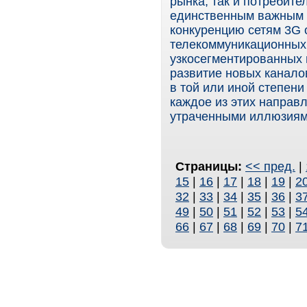
рынка, так и потребите
единственным важным п
конкуренцию сетям 3G 
телекоммуникационных 
узкосегментированных 
развитие новых канало
в той или иной степен
каждое из этих направл
утраченными иллюзиям
Страницы:
<< пред.
|
15
|
16
|
17
|
18
|
19
|
2
32
|
33
|
34
|
35
|
36
|
3
49
|
50
|
51
|
52
|
53
|
5
66
|
67
|
68
|
69
|
70
|
7