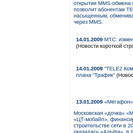
открытии MMS-обмена 
позволит абонентам T
насыщенным, обменива
через MMS.
14.01.2009
МТС: измен
(Новости короткой стр
14.01.2009
"TELE2 Ком
плана "Трафик"
(Новос
13.01.2009
«Мегафон»
Московская «дочка» «
«ЦТ-мобайл», финанси
строительстве сети в 
оказалась «Альфа», в 