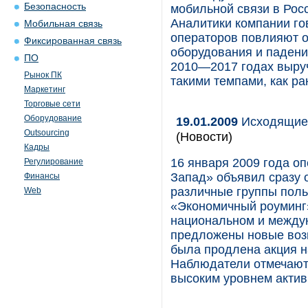
Безопасность
мобильной связи в Рос
Аналитики компании го
Мобильная связь
операторов повлияют о
Фиксированная связь
оборудования и падени
ПО
2010—2017 годах выручк
Рынок ПК
такими темпами, как р
Маркетинг
Торговые сети
Оборудование
19.01.2009
Исходящие 
Outsourcing
(Новости)
Кадры
16 января 2009 года о
Регулирование
Запад» объявил сразу 
Финансы
различные группы поль
Web
«Экономичный роуминг»
национальном и между
предложены новые возм
была продлена акция н
Наблюдатели отмечают,
высоким уровнем актив