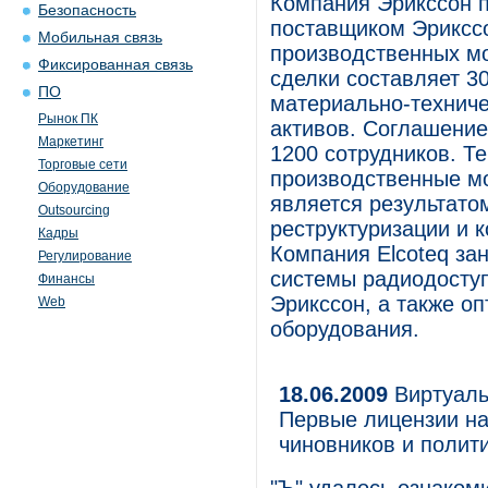
Компания Эрикссон п
Безопасность
поставщиком Эрикссо
Мобильная связь
производственных м
Фиксированная связь
сделки составляет 3
ПО
материально-техниче
Рынок ПК
активов. Соглашение
Маркетинг
1200 сотрудников. Т
Торговые сети
производственные м
Оборудование
является результато
Outsourcing
реструктуризации и 
Кадры
Компания Elcoteq за
Регулирование
системы радиодоступ
Финансы
Эрикссон, а также о
Web
оборудования.
18.06.2009
Виртуаль
Первые лицензии н
чиновников и полит