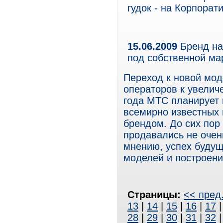
гудок - на Корпорат
15.06.2009
Бренд на
под собственной ма
Переход к новой мод
операторов к увелич
года МТС планирует
всемирно известных
брендом. До сих пор
продавались не очен
мнению, успех будущ
моделей и построени
Страницы:
<< пред
13
|
14
|
15
|
16
|
17
28
|
29
|
30
|
31
|
32