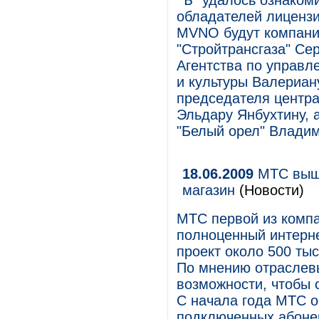
"Ъ" удалось ознаком
обладателей лицензи
MVNO будут компани
"Стройтрансгаза" Се
Агентства по управл
и культуры Валериан
председателя центра
Эльдару Янбухтину, 
"Белый орел" Владим
18.06.2009
МТС вышл
магазин
(Новости)
МТС первой из комп
полноценный интерне
проект около 500 тыс
По мнению отраслевы
возможности, чтобы 
С начала года МТС о
подключенных абонен