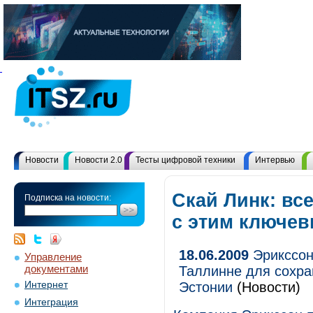
Новости
Новости 2.0
Тесты цифровой техники
Интервью
Скай Линк: вс
Подписка на новости:
с этим ключе
18.06.2009
Эрикссон
Управление
документами
Таллинне для сохра
Интернет
Эстонии
(Новости)
Интеграция