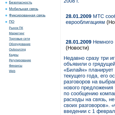
2008 г.
Безопасность
Мобильная связь
Фиксированная связь
28.01.2009
МТС сооб
еврооблигациям
(Но
ПО
Рынок ПК
Маркетинг
Торговые сети
28.01.2009
Немного о
Оборудование
(Новости)
Outsourcing
Кадры
Недавно сразу три иг
Регулирование
объявили о грядущей
Финансы
«Билайн» планирует
Web
текущего года, его о
разговоров на выбра
нового предложения 
по сообщению компан
расходы на связь, н
своих разговоров». 
введении с 1 феврал