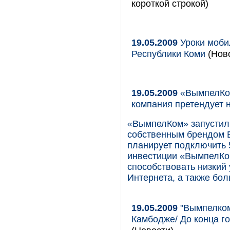
короткой строкой)
19.05.2009
Уроки моби
Республики Коми
(Ново
19.05.2009
«ВымпелКом
компания претендует 
«ВымпелКом» запустил 
собственным брендом B
планирует подключить 
инвестиции «ВымпелКом
способствовать низкий
Интернета, а также бо
19.05.2009
"Вымпелком
Камбодже/ До конца г