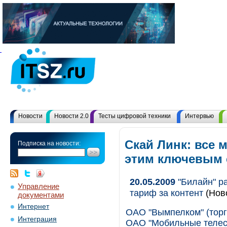
Новости
Новости 2.0
Тесты цифровой техники
Интервью
Скай Линк: все 
Подписка на новости:
этим ключевым
20.05.2009
"Билайн" р
Управление
тариф за контент
(Нов
документами
Интернет
ОАО "Вымпелком" (торг
Интеграция
ОАО "Мобильные телеси