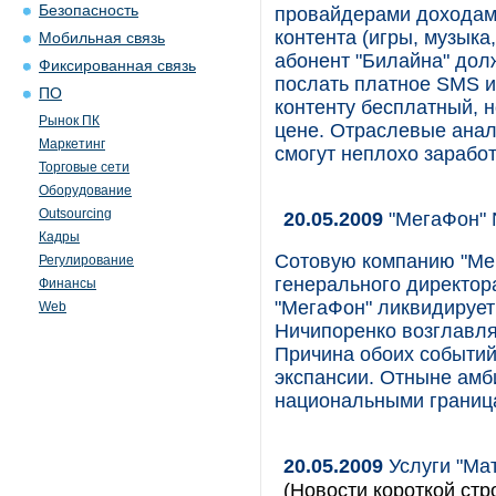
Безопасность
провайдерами доходами
контента (игры, музыка,
Мобильная связь
абонент "Билайна" до
Фиксированная связь
послать платное SMS и 
ПО
контенту бесплатный, 
Рынок ПК
цене. Отраслевые анали
Маркетинг
смогут неплохо зарабо
Торговые сети
Оборудование
Outsourcing
20.05.2009
"МегаФон" N
Кадры
Сотовую компанию "Мег
Регулирование
генерального директор
Финансы
"МегаФон" ликвидирует 
Web
Ничипоренко возглавля
Причина обоих событий
экспансии. Отныне амб
национальными границ
20.05.2009
Услуги "Мат
(Новости короткой стр