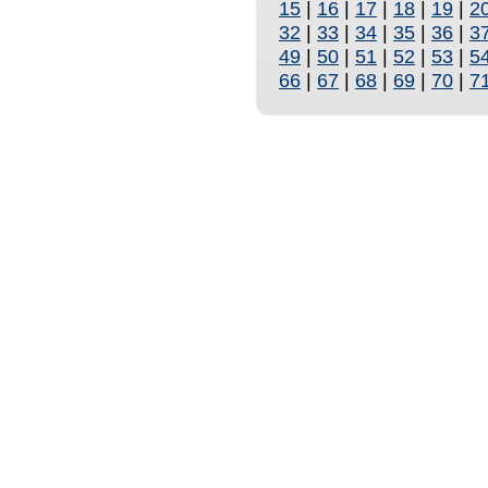
15
|
16
|
17
|
18
|
19
|
2
32
|
33
|
34
|
35
|
36
|
3
49
|
50
|
51
|
52
|
53
|
5
66
|
67
|
68
|
69
|
70
|
7